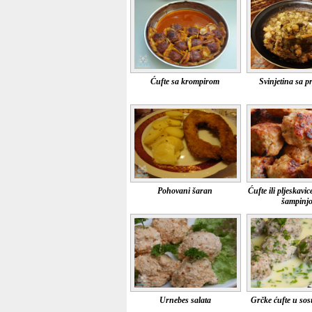
Ćufte sa krompirom
Svinjetina sa p
Pohovani šaran
Ćufte ili pljeskavice
šampinj
Urnebes salata
Grčke ćufte u so