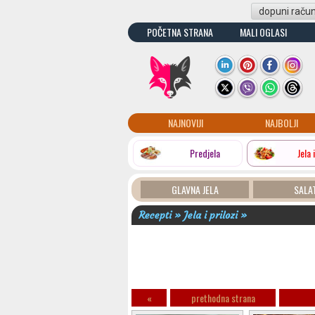
dopuni raču
POČETNA STRANA
MALI OGLASI
NAJNOVIJI
NAJBOLJI
Predjela
Jela 
GLAVNA JELA
SALA
Recepti » Jela i prilozi »
«
prethodna strana