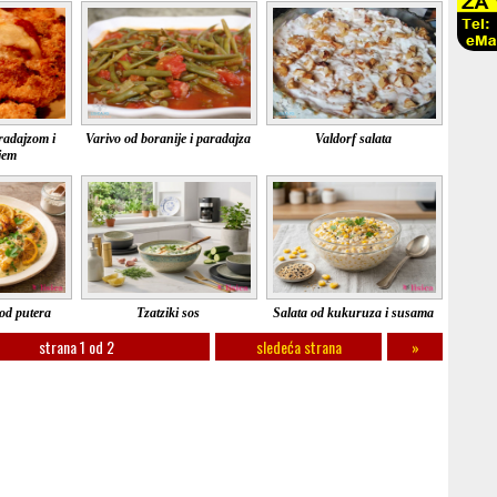
radajzom i
Varivo od boranije i paradajza
Valdorf salata
jem
 od putera
Tzatziki sos
Salata od kukuruza i susama
strana 1 od 2
sledeća strana
»