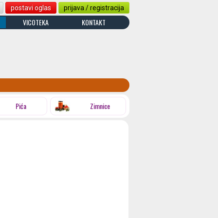
postavi oglas
prijava / registracija
VICOTEKA
KONTAKT
Pića
Zimnice