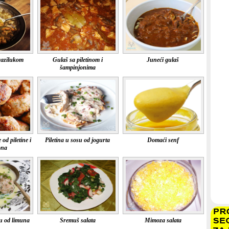
razilukom
Gulaš sa piletinom i
Juneći gulaš
šampinjonima
 od piletine i
Piletina u sosu od jogurta
Domaći senf
ona
su od limuna
Sremuš salata
Mimoza salata