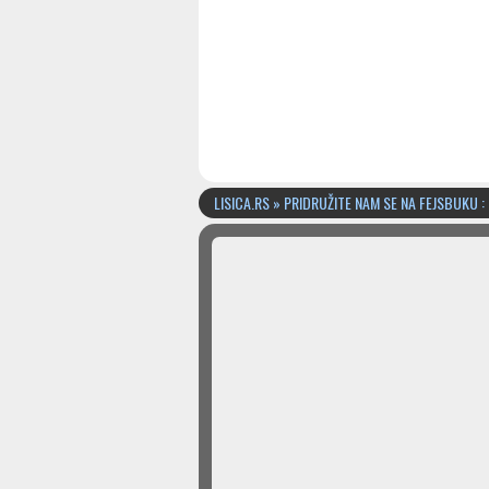
LISICA.RS » PRIDRUŽITE NAM SE NA FEJSBUKU :