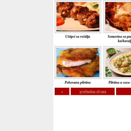
Uštipci sa roštilja
Somovina sa pa
kačkaval
Pohovana piletina
Piletina u sosu
«
prethodna strana