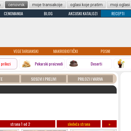
n
cenovnik
moje transakcije
oglasi koje pratim
moji oglasi
CENOMANIJA
BLOG
AKCIJSKI KATALOZI
RECEPTI
VEGETARIJANSKI
MAKROBIOTIČKI
POSNI
i prilozi
Pekarski proizvodi
Deserti
TE
SOSEVI I PRELIVI
PRILOZI I VARIVA
strana 1 od 2
sledeća strana
»