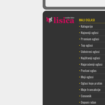
MALI OGLASI
•
Kategorije
•
Najnoviji oglasi
•
Premium oglasi
•
Top oglasi
•
Uokvireni oglasi
•
Najčitaniji oglasi
•
Najpraćeniji oglasi
•
Postavi oglas
•
Moji oglasi
•
Oglasi koje pratim
•
Moje transakcije
•
Cenovnik
•
Dopuni račun