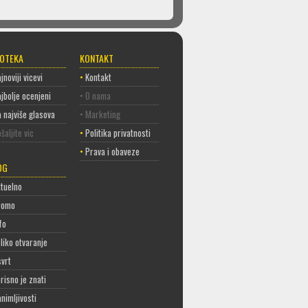
COTEKA
KONTAKT
jnoviji vicevi
•
Kontakt
jbolje ocenjeni
• O nama
 najviše glasova
• Marketing
šaljite vic
•
Politika privatnosti
•
Prava i obaveze
OG
tuelno
romo
fo
liko otvaranje
vrt
risno je znati
nimljivosti