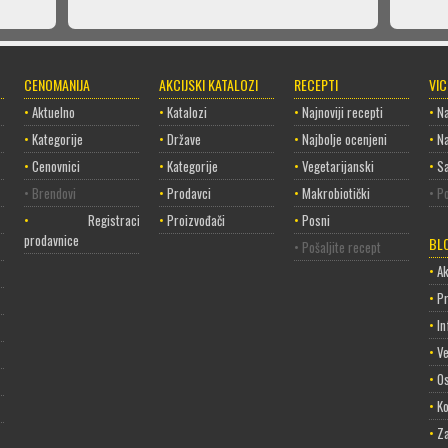
CENOMANIJA
AKCIJSKI KATALOZI
RECEPTI
VI
•
Aktuelno
•
Katalozi
•
Najnoviji recepti
•
Na
•
Kategorije
•
Države
•
Najbolje ocenjeni
•
Na
•
Cenovnici
•
Kategorije
•
Vegetarijanski
•
Sa
• Brendovi
•
Prodavci
•
Makrobiotički
• Po
•
Registracija
•
Proizvođači
•
Posni
prodavnice
BL
• Pošaljite recept
•
Ak
•
P
•
In
•
Ve
•
Os
•
Ko
•
Za