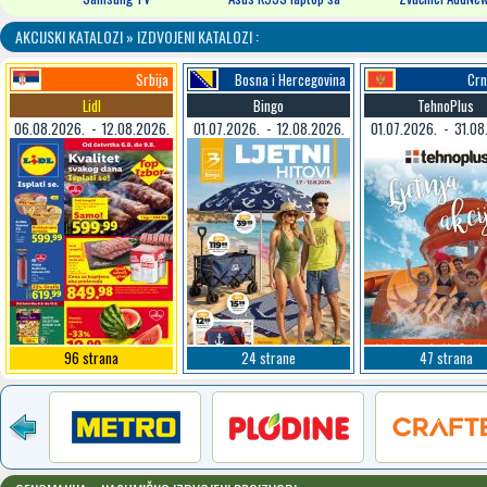
novom...
2900 2.1
AKCIJSKI KATALOZI » IZDVOJENI KATALOZI :
Srbija
Bosna i Hercegovina
Crn
Lidl
Bingo
TehnoPlus
06.08.2026. - 12.08.2026.
01.07.2026. - 12.08.2026.
01.07.2026. - 31.08
96 strana
24 strane
47 strana