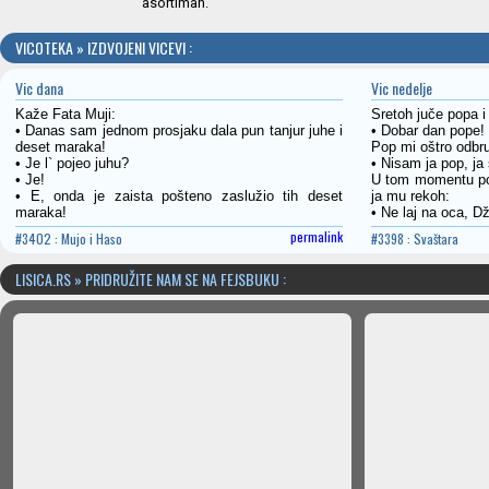
asortiman.
VICOTEKA » IZDVOJENI VICEVI :
Vic dana
Vic nedelje
Kaže Fata Muji:
Sretoh juče popa i
• Danas sam jednom prosjaku dala pun tanjur juhe i
• Dobar dan pope!
deset maraka!
Pop mi oštro odbru
• Je l` pojeo juhu?
• Nisam ja pop, ja
• Je!
U tom momentu poč
• E, onda je zaista pošteno zaslužio tih deset
ja mu rekoh:
maraka!
• Ne laj na oca, Dž
permalink
#3402 : Mujo i Haso
#3398 : Svaštara
LISICA.RS » PRIDRUŽITE NAM SE NA FEJSBUKU :