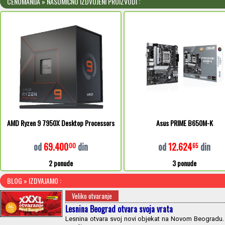
CENOMANIJA » NASUMIČNO IZDVOJENI PROIZVODI :
AMD Ryzen 9 7950X Desktop Processors
Asus PRIME B650M-K
od
69.400
din
od
12.624
din
00
65
2 ponude
3 ponude
BLOG » IZDVAJAMO :
Veliko otvaranje
Lesnina Beograd otvara svoja vrata
Lesnina otvara svoj novi objekat na Novom Beogradu. 