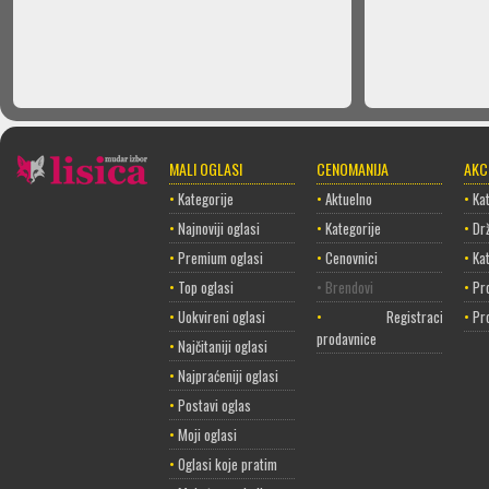
MALI OGLASI
CENOMANIJA
AKC
•
Kategorije
•
Aktuelno
•
Kat
•
Najnoviji oglasi
•
Kategorije
•
Dr
•
Premium oglasi
•
Cenovnici
•
Ka
•
Top oglasi
• Brendovi
•
Pr
•
Uokvireni oglasi
•
Registracija
•
Pr
prodavnice
•
Najčitaniji oglasi
•
Najpraćeniji oglasi
•
Postavi oglas
•
Moji oglasi
•
Oglasi koje pratim