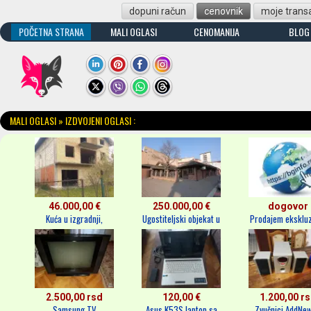
dopuni račun
cenovnik
moje transa
POČETNA STRANA
MALI OGLASI
CENOMANIJA
BLOG
MALI OGLASI » IZDVOJENI OGLASI :
46.000,00 €
250.000,00 €
dogovor
Kuća u izgradnji,
Ugostiteljski objekat u
Prodajem eksklu
Smeder...
S...
RS d...
2.500,00 rsd
120,00 €
1.200,00 r
Samsung TV
Asus K53S laptop sa
Zvučnici AddNew