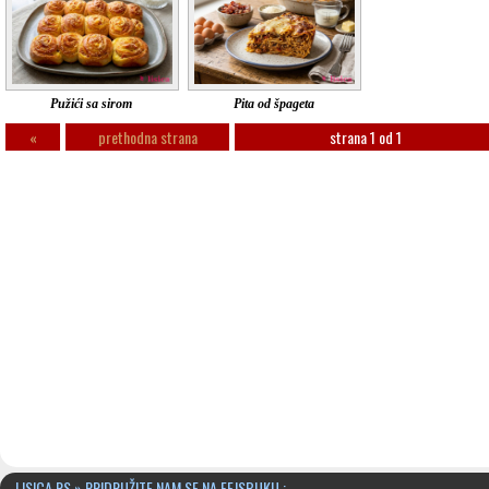
Pužići sa sirom
Pita od špageta
«
prethodna strana
strana 1 od 1
LISICA.RS » PRIDRUŽITE NAM SE NA FEJSBUKU :