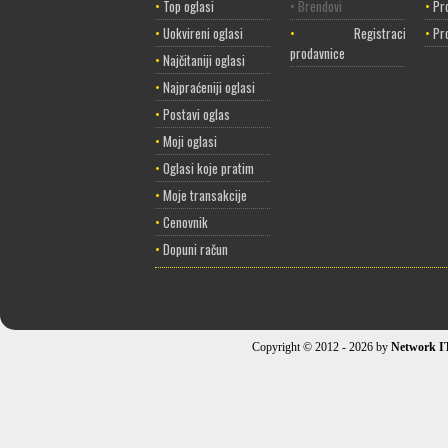
•
Top oglasi
• Brendovi
•
Pr
•
Uokvireni oglasi
•
Registracija
•
Pr
prodavnice
•
Najčitaniji oglasi
•
Najpraćeniji oglasi
•
Postavi oglas
•
Moji oglasi
•
Oglasi koje pratim
•
Moje transakcije
•
Cenovnik
•
Dopuni račun
Copyright © 2012 - 2026 by
Network I