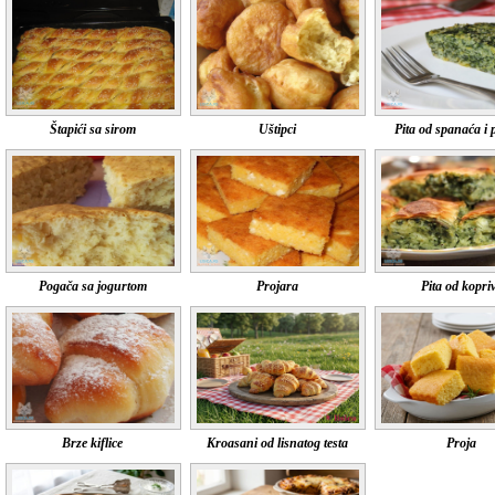
Štapići sa sirom
Uštipci
Pita od spanaća i 
Pogača sa jogurtom
Projara
Pita od kopri
Brze kiflice
Kroasani od lisnatog testa
Proja