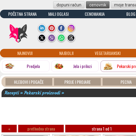
dopuni račun
cenovnik
moje transa
POČETNA STRANA
MALI OGLASI
CENOMANIJA
BLOG
NAJNOVIJI
NAJBOLJI
VEGETARIJANSKI
Predjela
Jela i prilozi
Pekarski pr
HLEBOVI I POGAČE
PROJE I PROJARE
PECIVA
Recepti » Pekarski proizvodi »
«
prethodna strana
strana 1 od 1