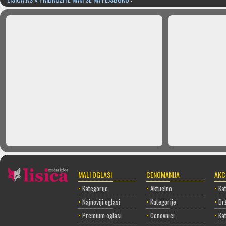
MALI OGLASI
CENOMANIJA
AKC
•
Kategorije
•
Aktuelno
•
Kat
•
Najnoviji oglasi
•
Kategorije
•
Dr
•
Premium oglasi
•
Cenovnici
•
Ka