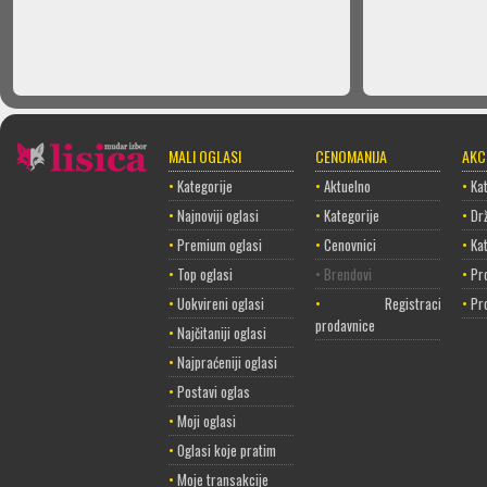
MALI OGLASI
CENOMANIJA
AKC
•
Kategorije
•
Aktuelno
•
Kat
•
Najnoviji oglasi
•
Kategorije
•
Dr
•
Premium oglasi
•
Cenovnici
•
Ka
•
Top oglasi
• Brendovi
•
Pr
•
Uokvireni oglasi
•
Registracija
•
Pr
prodavnice
•
Najčitaniji oglasi
•
Najpraćeniji oglasi
•
Postavi oglas
•
Moji oglasi
•
Oglasi koje pratim
•
Moje transakcije