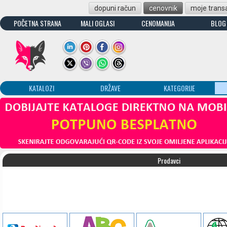
dopuni račun
cenovnik
moje transa
POČETNA STRANA
MALI OGLASI
CENOMANIJA
BLOG
KATALOZI
DRŽAVE
KATEGORIJE
Prodavci