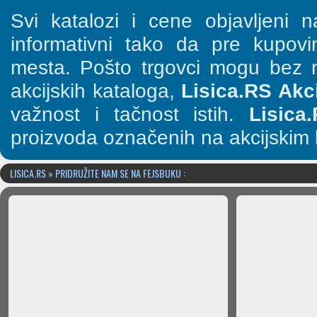
Svi katalozi i cene objavljeni
informativni tako da pre kupov
mesta. Pošto trgovci mogu bez n
akcijskih kataloga,
Lisica.RS Akci
važnost i tačnost istih.
Lisica
proizvoda označenih na akcijskim 
LISICA.RS » PRIDRUŽITE NAM SE NA FEJSBUKU :