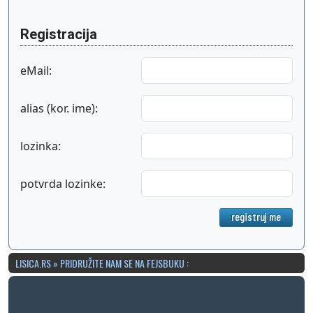
Registracija
eMail:
alias (kor. ime):
lozinka:
potvrda lozinke:
registruj me
LISICA.RS » PRIDRUŽITE NAM SE NA FEJSBUKU :