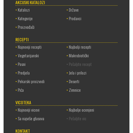
AKCIJSKI KATALOZI
•
Katalozi
•
Države
•
Kategorije
•
Prodavci
•
Proizvođači
RECEPTI
•
Najnoviji recepti
•
Najbolji recepti
•
Vegetarijanski
•
Makrobiotički
•
Posni
• Pošaljite recept
•
Predjela
•
Jela i prilozi
•
Pekarski proizvodi
•
Deserti
•
Pića
•
Zimnice
VICOTEKA
•
Najnoviji vicevi
•
Najbolje ocenjeni
•
Sa najviše glasova
• Pošaljite vic
KONTAKT