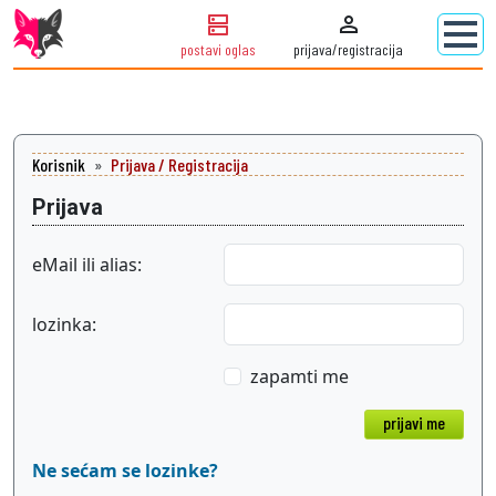
dns
person
postavi oglas
prijava/registracija
Korisnik
Prijava / Registracija
Prijava
eMail ili alias:
lozinka:
zapamti me
prijavi me
Ne sećam se lozinke?