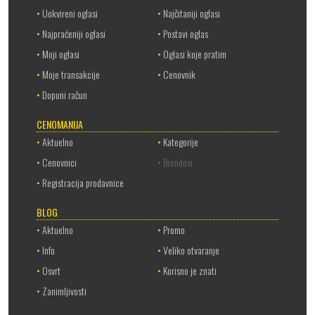
•
Uokvireni oglasi
•
Najčitaniji oglasi
•
Najpraćeniji oglasi
•
Postavi oglas
•
Moji oglasi
•
Oglasi koje pratim
•
Moje transakcije
•
Cenovnik
•
Dopuni račun
CENOMANIJA
•
Aktuelno
•
Kategorije
•
Cenovnici
• Brendovi
•
Registracija prodavnice
BLOG
•
Aktuelno
•
Promo
•
Info
•
Veliko otvaranje
•
Osvrt
•
Korisno je znati
•
Zanimljivosti