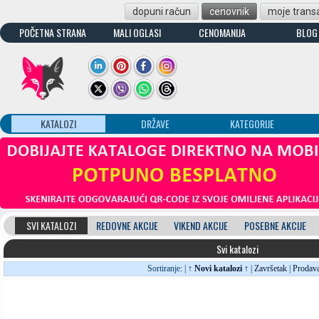
dopuni račun
cenovnik
moje transa
POČETNA STRANA
MALI OGLASI
CENOMANIJA
BLOG
KATALOZI
DRŽAVE
KATEGORIJE
SVI KATALOZI
REDOVNE AKCIJE
VIKEND AKCIJE
POSEBNE AKCIJE
Svi katalozi
Sortiranje: |
↑ Novi katalozi ↑
|
Završetak
|
Prodav