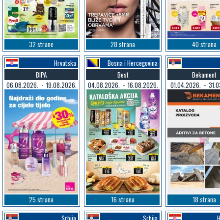
32 strane
28 strana
40 strana
Hrvatska
Bosna i Hercegovina
BIPA
Best
Bekament
06.08.2026. - 19.08.2026.
04.08.2026. - 16.08.2026.
01.04.2026. - 31.0
25 strana
16 strana
18 strana
Srbija
Srbija
H