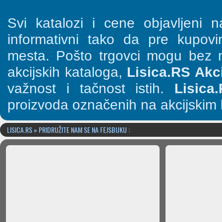
Svi katalozi i cene objavljeni
informativni tako da pre kupov
mesta. Pošto trgovci mogu bez n
akcijskih kataloga,
Lisica.RS Akci
važnost i tačnost istih.
Lisica
proizvoda označenih na akcijskim 
LISICA.RS » PRIDRUŽITE NAM SE NA FEJSBUKU :