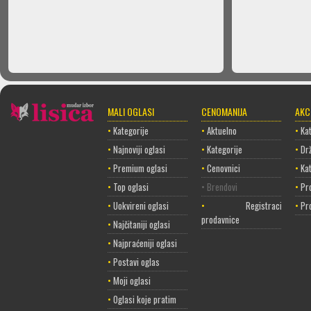
MALI OGLASI
CENOMANIJA
AKC
•
Kategorije
•
Aktuelno
•
Kat
•
Najnoviji oglasi
•
Kategorije
•
Dr
•
Premium oglasi
•
Cenovnici
•
Ka
•
Top oglasi
• Brendovi
•
Pr
•
Uokvireni oglasi
•
Registracija
•
Pr
prodavnice
•
Najčitaniji oglasi
•
Najpraćeniji oglasi
•
Postavi oglas
•
Moji oglasi
•
Oglasi koje pratim