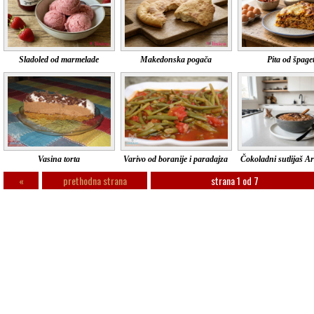
Sladoled od marmelade
Makedonska pogača
Pita od špage
Vasina torta
Varivo od boranije i paradajza
Čokoladni sutlijaš A
«
prethodna strana
strana 1 od 7