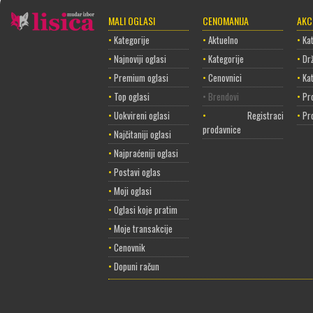
MALI OGLASI
CENOMANIJA
AKC
•
Kategorije
•
Aktuelno
•
Kat
•
Najnoviji oglasi
•
Kategorije
•
Dr
•
Premium oglasi
•
Cenovnici
•
Ka
•
Top oglasi
• Brendovi
•
Pr
•
Uokvireni oglasi
•
Registracija
•
Pr
prodavnice
•
Najčitaniji oglasi
•
Najpraćeniji oglasi
•
Postavi oglas
•
Moji oglasi
•
Oglasi koje pratim
•
Moje transakcije
•
Cenovnik
•
Dopuni račun