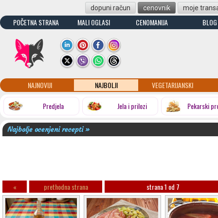
dopuni račun
cenovnik
moje transa
POČETNA STRANA
MALI OGLASI
CENOMANIJA
BLOG
NAJNOVIJI
NAJBOLJI
VEGETARIJANSKI
Predjela
Jela i prilozi
Pekarski pr
Najbolje ocenjeni recepti »
«
prethodna strana
strana 1 od 7