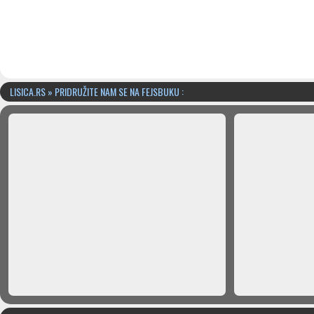
LISICA.RS » PRIDRUŽITE NAM SE NA FEJSBUKU :