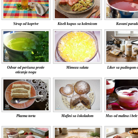
Sirup od koprive
Kiseli kupus sa kolenicom
Kuvani parada
Odvar od peršuna protiv
Mimoza salata
Liker sa pudingom o
oticanja nogu
Plazma torta
Mafini sa čokoladom
Mus od malina i bele