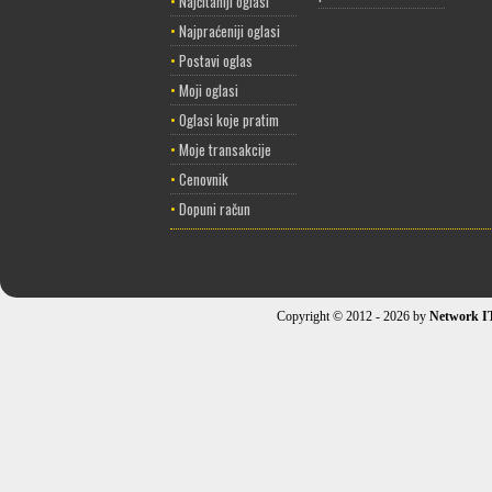
•
Najčitaniji oglasi
•
Najpraćeniji oglasi
•
Postavi oglas
•
Moji oglasi
•
Oglasi koje pratim
•
Moje transakcije
•
Cenovnik
•
Dopuni račun
Copyright © 2012 - 2026 by
Network I