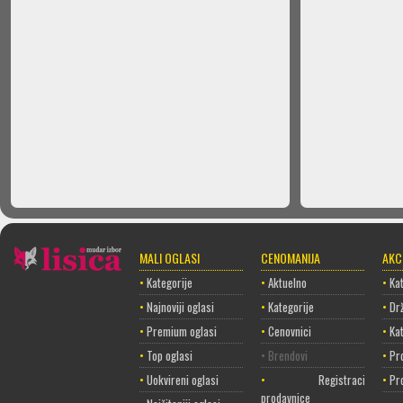
MALI OGLASI
CENOMANIJA
AKC
•
Kategorije
•
Aktuelno
•
Kat
•
Najnoviji oglasi
•
Kategorije
•
Dr
•
Premium oglasi
•
Cenovnici
•
Ka
•
Top oglasi
• Brendovi
•
Pr
•
Uokvireni oglasi
•
Registracija
•
Pr
prodavnice