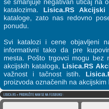
se smanjuje negativan uticaj na o
katalozima.
Lisica.RS Akcijski 
kataloge, zato nas redovno pose
ponudu.
Svi katalozi i cene objavljeni
informativni tako da pre kupov
mesta. Pošto trgovci mogu bez n
akcijskih kataloga,
Lisica.RS Akci
važnost i tačnost istih.
Lisica
proizvoda označenih na akcijskim 
LISICA.RS » PRIDRUŽITE NAM SE NA FEJSBUKU :