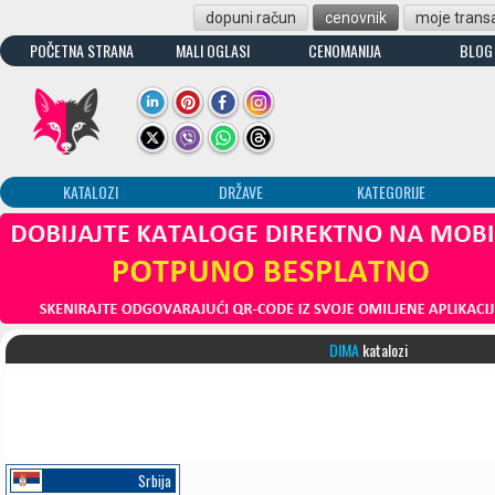
dopuni račun
cenovnik
moje transa
POČETNA STRANA
MALI OGLASI
CENOMANIJA
BLOG
KATALOZI
DRŽAVE
KATEGORIJE
DIMA
katalozi
Srbija