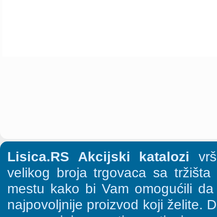
Lisica.RS Akcijski katalozi
vrši
velikog broja trgovaca sa tržišt
mestu kako bi Vam omogućili da š
najpovoljnije proizvod koji želite. 