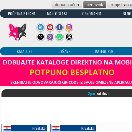
dopuni račun
cenovnik
moje transa
POČETNA STRANA
MALI OGLASI
CENOMANIJA
BLOG
KATALOZI
DRŽAVE
KATEGORIJE
Spar
katalozi
Hrvatska
Hrvatska