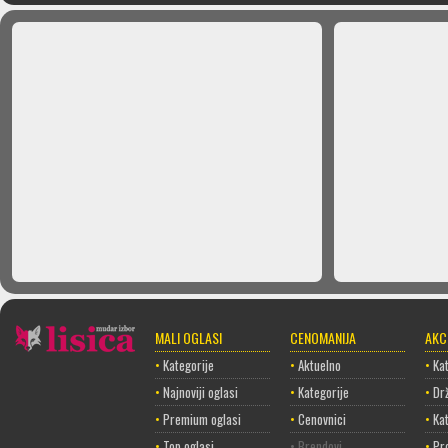
MALI OGLASI
CENOMANIJA
AKC
•
Kategorije
•
Aktuelno
•
Kat
•
Najnoviji oglasi
•
Kategorije
•
Dr
•
Premium oglasi
•
Cenovnici
•
Ka
•
Top oglasi
• Brendovi
•
Pr