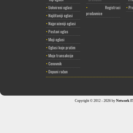
•
Uokvireni oglasi
•
Registracija
•
Pr
prodavnice
•
Najčitaniji oglasi
•
Najpraćeniji oglasi
•
Postavi oglas
•
Moji oglasi
•
Oglasi koje pratim
•
Moje transakcije
•
Cenovnik
•
Dopuni račun
Copyright © 2012 - 2026 by
Network I