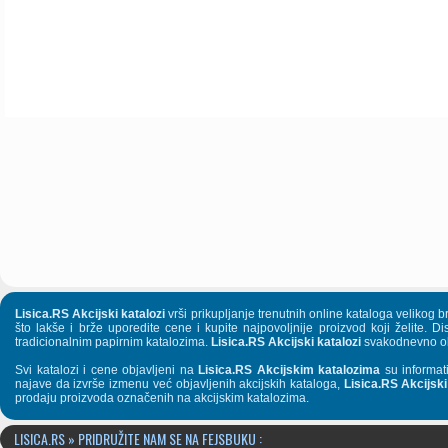
Lisica.RS Akcijski katalozi
vrši prikupljanje trenutnih online kataloga velikog
što lakše i brže uporedite cene i kupite najpovoljnije proizvod koji želite. 
tradicionalnim papirnim katalozima.
Lisica.RS Akcijski katalozi
svakodnevno obj
Svi katalozi i cene objavljeni na
Lisica.RS Akcijskim katalozima
su informat
najave da izvrše izmenu već objavljenih akcijskih kataloga,
Lisica.RS Akcijski
prodaju proizvoda označenih na akcijskim katalozima.
LISICA.RS » PRIDRUŽITE NAM SE NA FEJSBUKU :