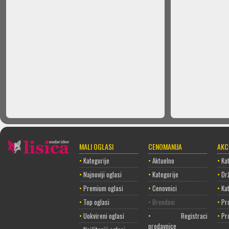
MALI OGLASI
CENOMANIJA
AKC
•
Kategorije
•
Aktuelno
•
Kat
•
Najnoviji oglasi
•
Kategorije
•
Dr
•
Premium oglasi
•
Cenovnici
•
Ka
•
Top oglasi
• Brendovi
•
Pr
•
Uokvireni oglasi
•
Registracija
•
Pr
prodavnice