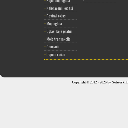
•
Najčitaniji oglasi
•
Najpraćeniji oglasi
•
Postavi oglas
•
Moji oglasi
•
Oglasi koje pratim
•
Moje transakcije
•
Cenovnik
•
Dopuni račun
Copyright © 2012 - 2026 by
Network I