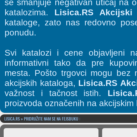
se smanjuje negativan uticaj na o
katalozima.
Lisica.RS Akcijski 
kataloge, zato nas redovno pose
ponudu.
Svi katalozi i cene objavljeni
informativni tako da pre kupov
mesta. Pošto trgovci mogu bez n
akcijskih kataloga,
Lisica.RS Akci
važnost i tačnost istih.
Lisica
proizvoda označenih na akcijskim 
LISICA.RS » PRIDRUŽITE NAM SE NA FEJSBUKU :