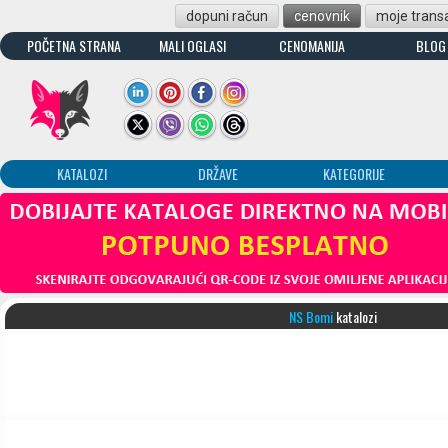
dopuni račun
cenovnik
moje transa
POČETNA STRANA
MALI OGLASI
CENOMANIJA
BLOG
KATALOZI
DRŽAVE
KATEGORIJE
NS Bomi
katalozi