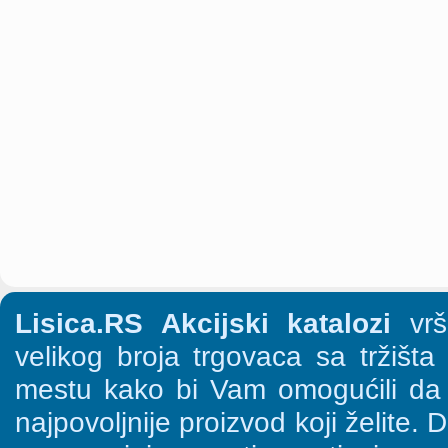
Lisica.RS Akcijski katalozi
vrši
velikog broja trgovaca sa tržišt
mestu kako bi Vam omogućili da š
najpovoljnije proizvod koji želite. 