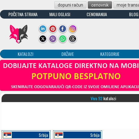
dopuni račun
cenovnik
moje transa
POČETNA STRANA
MALI OGLASI
CENOMANIJA
BLOG
KATALOZI
DRŽAVE
KATEGORIJE
Viva 92
katalozi
Srbija
Srbija