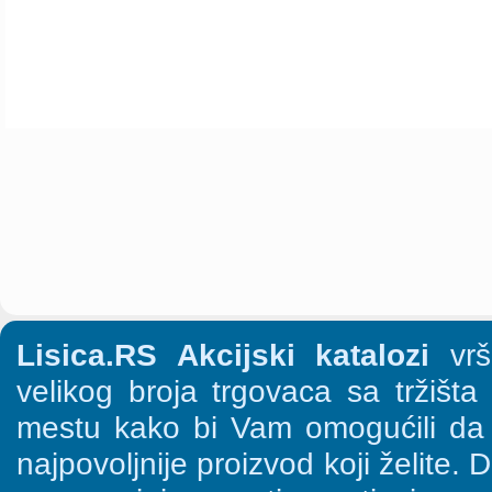
Lisica.RS Akcijski katalozi
vrši
velikog broja trgovaca sa tržišt
mestu kako bi Vam omogućili da š
najpovoljnije proizvod koji želite. 