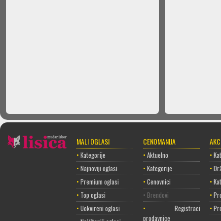
MALI OGLASI
CENOMANIJA
AKC
•
Kategorije
•
Aktuelno
•
Kat
•
Najnoviji oglasi
•
Kategorije
•
Dr
•
Premium oglasi
•
Cenovnici
•
Ka
•
Top oglasi
• Brendovi
•
Pr
•
Uokvireni oglasi
•
Registracija
•
Pr
prodavnice