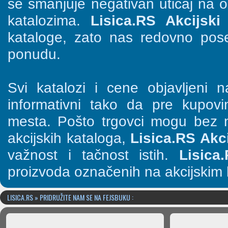
se smanjuje negativan uticaj na o
katalozima.
Lisica.RS Akcijski 
kataloge, zato nas redovno pose
ponudu.
Svi katalozi i cene objavljeni
informativni tako da pre kupov
mesta. Pošto trgovci mogu bez n
akcijskih kataloga,
Lisica.RS Akci
važnost i tačnost istih.
Lisica
proizvoda označenih na akcijskim 
LISICA.RS » PRIDRUŽITE NAM SE NA FEJSBUKU :