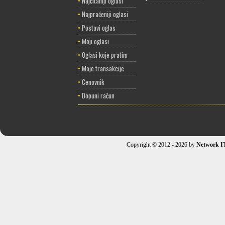
•
Najčitaniji oglasi
•
Najpraćeniji oglasi
•
Postavi oglas
•
Moji oglasi
•
Oglasi koje pratim
•
Moje transakcije
•
Cenovnik
•
Dopuni račun
Copyright © 2012 - 2026 by
Network I