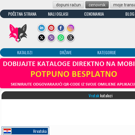
dopuni račun
cenovnik
moje transa
POČETNA STRANA
MALI OGLASI
CENOMANIJA
BLOG
KATALOZI
DRŽAVE
KATEGORIJE
Vrutak
katalozi
Hrvatska