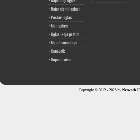
•
Najčitaniji oglasi
•
Najpraćeniji oglasi
•
Postavi oglas
•
Moji oglasi
•
Oglasi koje pratim
•
Moje transakcije
•
Cenovnik
•
Dopuni račun
Copyright © 2012 - 2026 by
Network I