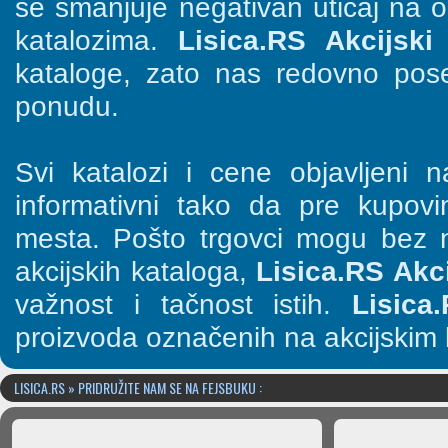
se smanjuje negativan uticaj na o
katalozima.
Lisica.RS Akcijski 
kataloge, zato nas redovno pose
ponudu.
Svi katalozi i cene objavljeni
informativni tako da pre kupov
mesta. Pošto trgovci mogu bez n
akcijskih kataloga,
Lisica.RS Akci
važnost i tačnost istih.
Lisica
proizvoda označenih na akcijskim 
LISICA.RS » PRIDRUŽITE NAM SE NA FEJSBUKU :