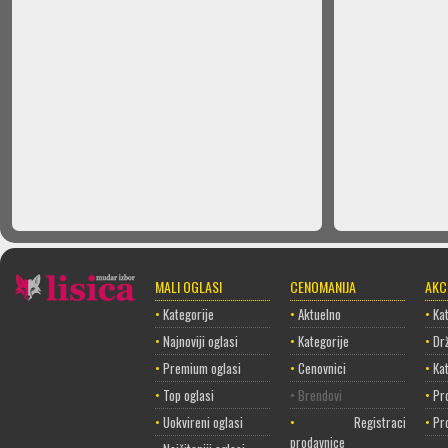
MALI OGLASI
CENOMANIJA
AKC
•
Kategorije
•
Aktuelno
•
Kat
•
Najnoviji oglasi
•
Kategorije
•
Dr
•
Premium oglasi
•
Cenovnici
•
Ka
•
Top oglasi
• Brendovi
•
Pr
•
Uokvireni oglasi
•
Registracija
•
Pr
prodavnice