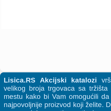
Lisica.RS Akcijski katalozi
vrši
velikog broja trgovaca sa tržišt
mestu kako bi Vam omogućili da š
najpovoljnije proizvod koji želite. 