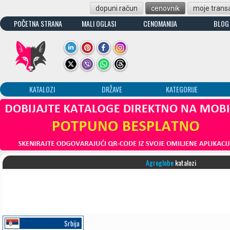
dopuni račun
cenovnik
moje transa
POČETNA STRANA
MALI OGLASI
CENOMANIJA
BLOG
KATALOZI
DRŽAVE
KATEGORIJE
Agroglobe
katalozi
Srbija