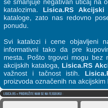
se smanjuje negativan uticaj na o
katalozima.
Lisica.RS Akcijski 
kataloge, zato nas redovno pose
ponudu.
Svi katalozi i cene objavljeni
informativni tako da pre kupov
mesta. Pošto trgovci mogu bez n
akcijskih kataloga,
Lisica.RS Akci
važnost i tačnost istih.
Lisica
proizvoda označenih na akcijskim 
LISICA.RS » PRIDRUŽITE NAM SE NA FEJSBUKU :