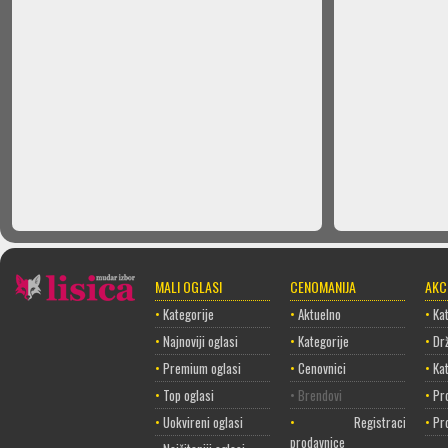
MALI OGLASI
CENOMANIJA
AKC
•
Kategorije
•
Aktuelno
•
Kat
•
Najnoviji oglasi
•
Kategorije
•
Dr
•
Premium oglasi
•
Cenovnici
•
Ka
•
Top oglasi
• Brendovi
•
Pr
•
Uokvireni oglasi
•
Registracija
•
Pr
prodavnice