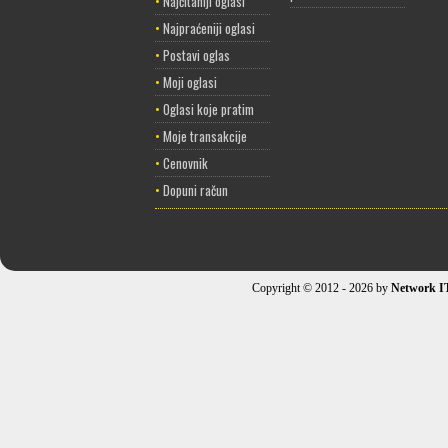
•
Najčitaniji oglasi
•
Najpraćeniji oglasi
•
Postavi oglas
•
Moji oglasi
•
Oglasi koje pratim
•
Moje transakcije
•
Cenovnik
•
Dopuni račun
Copyright © 2012 - 2026 by
Network I