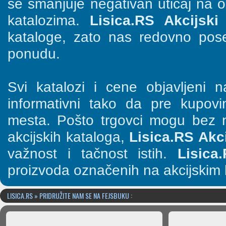
se smanjuje negativan uticaj na o
katalozima.
Lisica.RS Akcijski 
kataloge, zato nas redovno pose
ponudu.
Svi katalozi i cene objavljeni
informativni tako da pre kupov
mesta. Pošto trgovci mogu bez n
akcijskih kataloga,
Lisica.RS Akci
važnost i tačnost istih.
Lisica
proizvoda označenih na akcijskim 
LISICA.RS » PRIDRUŽITE NAM SE NA FEJSBUKU :