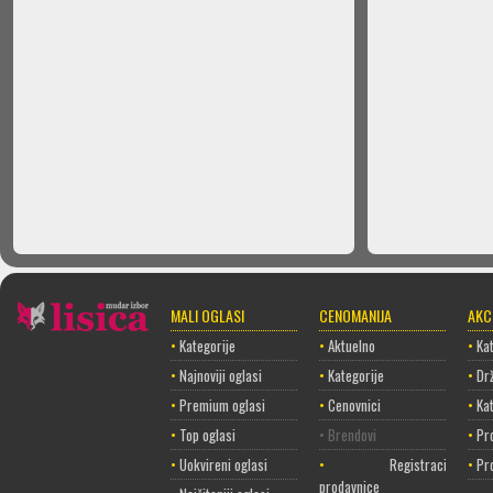
MALI OGLASI
CENOMANIJA
AKC
•
Kategorije
•
Aktuelno
•
Kat
•
Najnoviji oglasi
•
Kategorije
•
Dr
•
Premium oglasi
•
Cenovnici
•
Ka
•
Top oglasi
• Brendovi
•
Pr
•
Uokvireni oglasi
•
Registracija
•
Pr
prodavnice