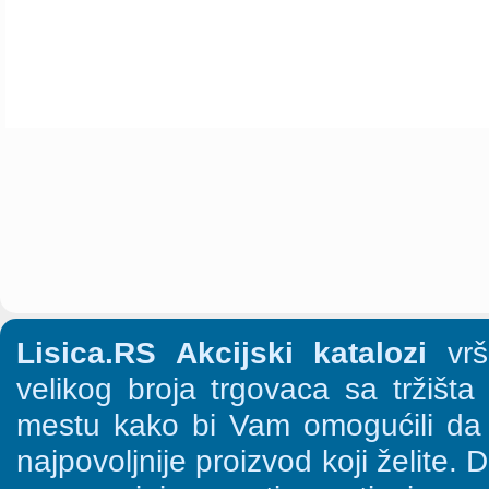
Lisica.RS Akcijski katalozi
vrši
velikog broja trgovaca sa tržišt
mestu kako bi Vam omogućili da š
najpovoljnije proizvod koji želite. 