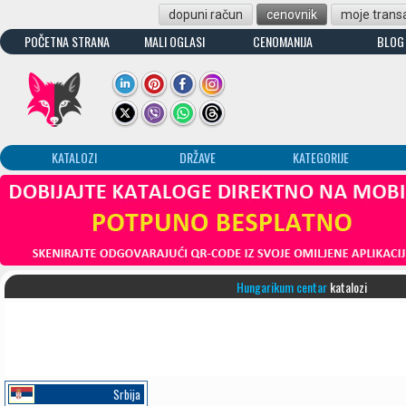
dopuni račun
cenovnik
moje transa
POČETNA STRANA
MALI OGLASI
CENOMANIJA
BLOG
KATALOZI
DRŽAVE
KATEGORIJE
Hungarikum centar
katalozi
Srbija