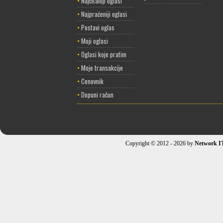
•
Najčitaniji oglasi
•
Najpraćeniji oglasi
•
Postavi oglas
•
Moji oglasi
•
Oglasi koje pratim
•
Moje transakcije
•
Cenovnik
•
Dopuni račun
Copyright © 2012 - 2026 by
Network I