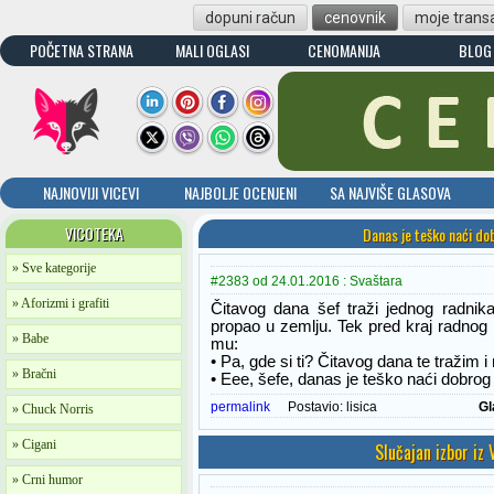
dopuni račun
cenovnik
moje transa
POČETNA STRANA
MALI OGLASI
CENOMANIJA
BLOG
NAJNOVIJI VICEVI
NAJBOLJE OCENJENI
SA NAJVIŠE GLASOVA
VICOTEKA
Danas je teško naći do
» Sve kategorije
#2383 od 24.01.2016 : Svaštara
» Aforizmi i grafiti
Čitavog dana šef traži jednog radnik
propao u zemlju. Tek pred kraj radnog
» Babe
mu:
• Pa, gde si ti? Čitavog dana te tražim
» Bračni
• Eee, šefe, danas je teško naći dobrog
permalink
Postavio:
lisica
Gl
» Chuck Norris
» Cigani
Slučajan izbor iz
» Crni humor