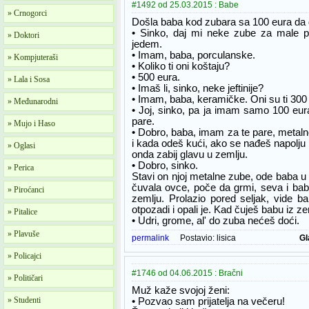
#1492 od 25.03.2015 : Babe
» Crnogorci
Došla baba kod zubara sa 100 eura da d
• Sinko, daj mi neke zube za male 
» Doktori
jedem.
• Imam, baba, porculanske.
» Kompjuteraši
• Koliko ti oni koštaju?
• 500 eura.
» Lala i Sosa
• Imaš li, sinko, neke jeftinije?
• Imam, baba, keramičke. Oni su ti 300
» Međunarodni
• Joj, sinko, pa ja imam samo 100 eura
pare.
» Mujo i Haso
• Dobro, baba, imam za te pare, metaln
i kada odeš kući, ako se nađeš napolju 
» Oglasi
onda zabij glavu u zemlju.
• Dobro, sinko.
» Perica
Stavi on njoj metalne zube, ode baba u 
čuvala ovce, poče da grmi, seva i baba
» Piroćanci
zemlju. Prolazio pored seljak, vide ba
otpozadi i opali je. Kad čuješ babu iz ze
» Pitalice
• Udri, grome, al' do zuba nećeš doći.
» Plavuše
permalink
Postavio:
lisica
Gl
» Policajci
#1746 od 04.06.2015 : Bračni
» Političari
Muž kaže svojoj ženi:
» Studenti
• Pozvao sam prijatelja na večeru!