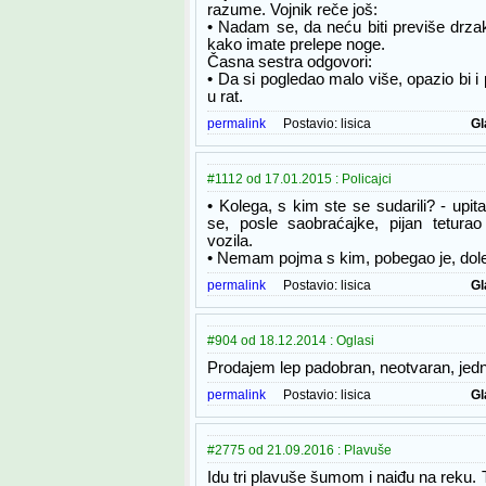
razume. Vojnik reče još:
• Nadam se, da neću biti previše drz
kako imate prelepe noge.
Časna sestra odgovori:
• Da si pogledao malo više, opazio bi i 
u rat.
permalink
Postavio:
lisica
Gl
#1112 od 17.01.2015 : Policajci
• Kolega, s kim ste se sudarili? - upita
se, posle saobraćajke, pijan tetura
vozila.
• Nemam pojma s kim, pobegao je, dole .
permalink
Postavio:
lisica
Gl
#904 od 18.12.2014 : Oglasi
Prodajem lep padobran, neotvaran, jed
permalink
Postavio:
lisica
Gl
#2775 od 21.09.2016 : Plavuše
Idu tri plavuše šumom i naiđu na reku. 