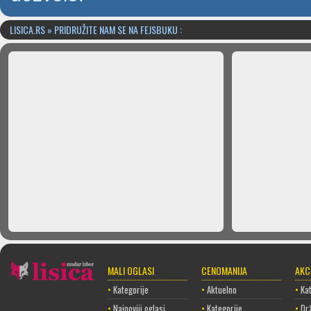
LISICA.RS » PRIDRUŽITE NAM SE NA FEJSBUKU :
MALI OGLASI
CENOMANIJA
AKC
•
Kategorije
•
Aktuelno
•
Kat
•
Najnoviji oglasi
•
Kategorije
•
Dr