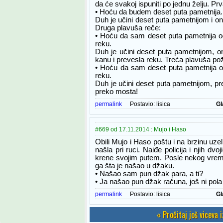
da će svakoj ispuniti po jednu želju. Pr
• Hoću da budem deset puta pametnija.
Duh je učini deset puta pametnijom i ona
Druga plavuša reče:
• Hoću da sam deset puta pametnija od
reku.
Duh je učini deset puta pametnijom, on
kanu i prevesla reku. Treća plavuša pož
• Hoću da sam deset puta pametnija od
reku.
Duh je učini deset puta pametnijom, pr
preko mosta!
permalink
Postavio:
lisica
Gl
#669 od 17.11.2014 : Mujo i Haso
Obili Mujo i Haso poštu i na brzinu uze
našla pri ruci. Naiđe policija i njih dv
krene svojim putem. Posle nekog vrem
ga šta je našao u džaku.
• Našao sam pun džak para, a ti?
• Ja našao pun džak računa, još ni pola
permalink
Postavio:
lisica
Gl
« Pročitaj još viceva 