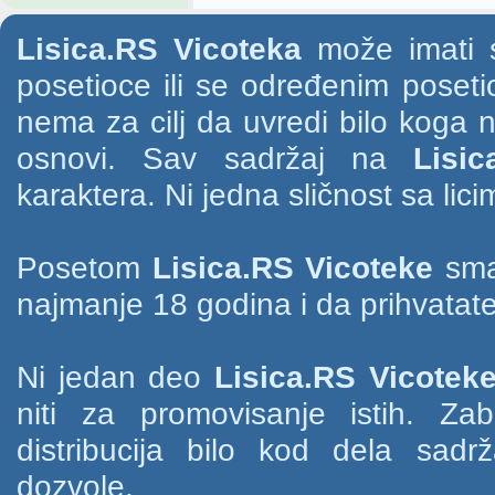
Lisica.RS Vicoteka
može imati s
posetioce ili se određenim poset
nema za cilj da uvredi bilo koga na
osnovi. Sav sadržaj na
Lisic
karaktera. Ni jedna sličnost sa li
Posetom
Lisica.RS Vicoteke
smat
najmanje 18 godina i da prihvatate
Ni jedan deo
Lisica.RS Vicotek
niti za promovisanje istih. Za
distribucija bilo kod dela sad
dozvole.