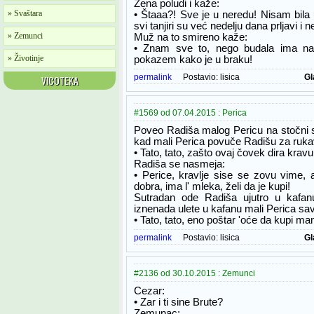
Žena poludi i kaže:
» Svaštara
• Štaaa?! Sve je u neredu! Nisam bila 
svi tanjiri su već nedelju dana prljavi 
» Zemunci
Muž na to smireno kaže:
• Znam sve to, nego budala ima n
» Životinje
pokazem kako je u braku!
permalink
Postavio:
lisica
Gl
VICOTEKA
#1569 od 07.04.2015 : Perica
Poveo Radiša malog Pericu na stočni s
kad mali Perica povuče Radišu za ruka
• Tato, tato, zašto ovaj čovek dira krav
Radiša se nasmeja:
• Perice, kravlje sise se zovu vime, a
dobra, ima l' mleka, želi da je kupi!
Sutradan ode Radiša ujutro u kafanu
iznenada ulete u kafanu mali Perica sa
• Tato, tato, eno poštar 'oće da kupi m
permalink
Postavio:
lisica
Gl
#2136 od 30.10.2015 : Zemunci
Cezar:
• Zar i ti sine Brute?
Zemunac: