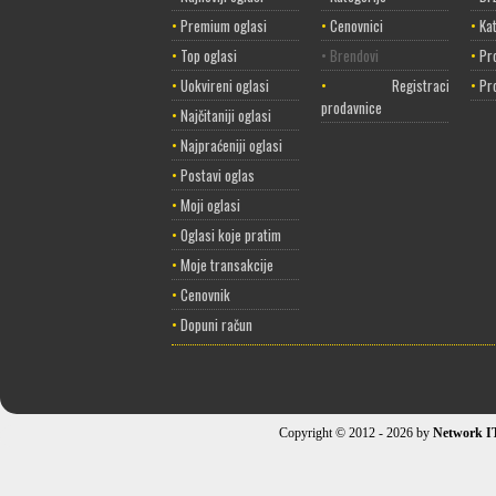
•
Premium oglasi
•
Cenovnici
•
Ka
•
Top oglasi
• Brendovi
•
Pr
•
Uokvireni oglasi
•
Registracija
•
Pr
prodavnice
•
Najčitaniji oglasi
•
Najpraćeniji oglasi
•
Postavi oglas
•
Moji oglasi
•
Oglasi koje pratim
•
Moje transakcije
•
Cenovnik
•
Dopuni račun
Copyright © 2012 - 2026 by
Network I