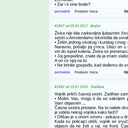
• Zar i ti sine brate?
permalink
Postavio:
lisica
Gl
#2957 od 05.02.2017 : Bračni
Živka nije bila zadovoljna ljubavnim ži
sestri u Amsterdamu iskoristila da svra
• Želim jednog visokog i kuratog crnog 
Naravno, pošalju joj crnca. Ulazi on u 
viri do ispod kolena. Živka se prenerazi
• Joj gospodine, znate da ja imam slabo 
A on će njoj na to:
• Ne brinite gospođo, kad dođemo do sr
permalink
Postavio:
lisica
Gl
#1892 od 19.07.2015 : Svaštara
Vojnik pritrči časnoj sestri. Zadihan zam
• Molim Vas, mogu li da se sakrijem 
Vam objasnim ...
Časna sestra pristane. Na to nalete dva v
je videla nekog vojnika kako beži?
• Otišao je u onom smeru - pokaza u 
Kada su policajci otišli, vojnik se izvu
objasni da ne želi u rat, na front. Č