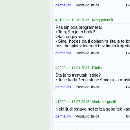
permalink
Postavio:
lisica
Gl
#2108 od 19.10.2015 : Kompjuteraši
Pita sin oca programera:
• Tata, šta je to brak?
Otac odgovara:
• Sine, hoćeš da ti objasnim šta je to 
brzi, besplatni Internet bez limita koji o
permalink
Postavio:
lisica
Gl
#2920 od 14.01.2017 : Pitalice
Šta je to trenutak istine?
• To je kada žena skine šminku, a muš
permalink
Postavio:
lisica
Gl
#1889 od 16.07.2015 : Aforizmi i grafiti
Neki ljudi ostave nešto iza sebe tek ka
permalink
Postavio:
lisica
Gl