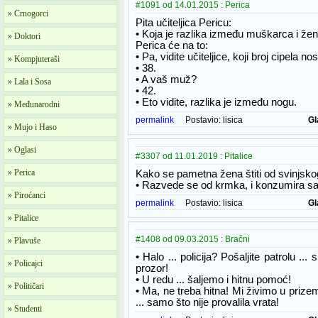
#1091 od 14.01.2015 : Perica
» Crnogorci
Pita učiteljica Pericu:
• Koja je razlika između muškarca i že
» Doktori
Perica će na to:
• Pa, vidite učiteljice, koji broj cipela no
» Kompjuteraši
• 38.
• A vaš muž?
» Lala i Sosa
• 42.
• Eto vidite, razlika je između nogu.
» Međunarodni
permalink
Postavio:
lisica
Gl
» Mujo i Haso
» Oglasi
#3307 od 11.01.2019 : Pitalice
» Perica
Kako se pametna žena štiti od svinjsko
• Razvede se od krmka, i konzumira sa
» Piroćanci
permalink
Postavio:
lisica
Gl
» Pitalice
#1408 od 09.03.2015 : Bračni
» Plavuše
• Halo ... policija? Pošaljite patrolu .
» Policajci
prozor!
• U redu ... šaljemo i hitnu pomoć!
» Političari
• Ma, ne treba hitna! Mi živimo u prizeml
... samo što nije provalila vrata!
» Studenti