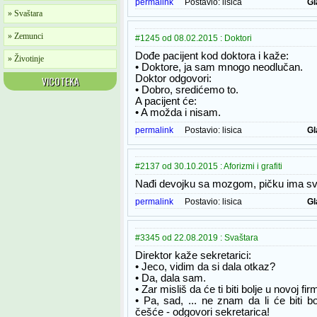
permalink
Postavio:
lisica
Gl
» Svaštara
» Zemunci
#1245 od 08.02.2015 : Doktori
Dođe pacijent kod doktora i kaže:
» Životinje
• Doktore, ja sam mnogo neodlučan.
Doktor odgovori:
VICOTEKA
• Dobro, sredićemo to.
A pacijent će:
• A možda i nisam.
permalink
Postavio:
lisica
Gl
#2137 od 30.10.2015 : Aforizmi i grafiti
Nađi devojku sa mozgom, pičku ima s
permalink
Postavio:
lisica
Gl
#3345 od 22.08.2019 : Svaštara
Direktor kaže sekretarici:
• Jeco, vidim da si dala otkaz?
• Da, dala sam.
• Zar misliš da će ti biti bolje u novoj fir
• Pa, sad, ... ne znam da li će biti bo
češće - odgovori sekretarica!