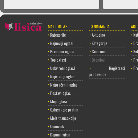
MALI OGLASI
CENOMANIJA
AKC
•
Kategorije
•
Aktuelno
•
Kat
•
Najnoviji oglasi
•
Kategorije
•
Dr
•
Premium oglasi
•
Cenovnici
•
Ka
•
Top oglasi
• Brendovi
•
Pr
•
Uokvireni oglasi
•
Registracija
•
Pr
prodavnice
•
Najčitaniji oglasi
•
Najpraćeniji oglasi
•
Postavi oglas
•
Moji oglasi
•
Oglasi koje pratim
•
Moje transakcije
•
Cenovnik
•
Dopuni račun