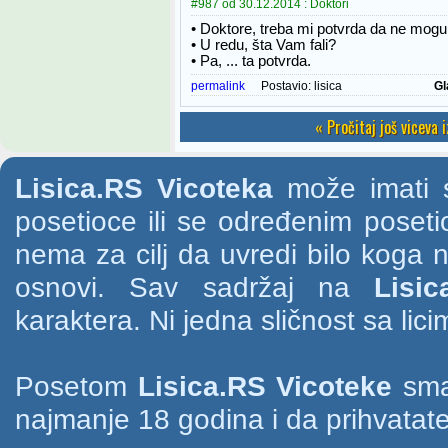
#987 od 30.12.2014 : Doktori
• Doktore, treba mi potvrda da ne mogu
• U redu, šta Vam fali?
• Pa, ... ta potvrda.
permalink
Postavio:
lisica
Gl
« Pročitaj još viceva 
Lisica.RS Vicoteka
može imati s
posetioce ili se određenim poset
nema za cilj da uvredi bilo koga na
osnovi. Sav sadržaj na
Lisic
karaktera. Ni jedna sličnost sa li
Posetom
Lisica.RS Vicoteke
smat
najmanje 18 godina i da prihvatate