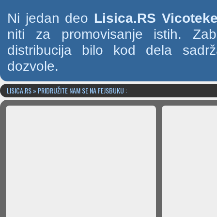
Ni jedan deo
Lisica.RS Vicotek
niti za promovisanje istih. Za
distribucija bilo kod dela sad
dozvole.
LISICA.RS » PRIDRUŽITE NAM SE NA FEJSBUKU :