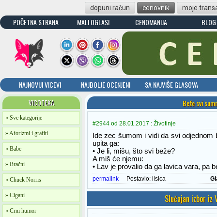
dopuni račun
cenovnik
moje transa
POČETNA STRANA
MALI OGLASI
CENOMANIJA
BLOG
NAJNOVIJI VICEVI
NAJBOLJE OCENJENI
SA NAJVIŠE GLASOVA
VICOTEKA
Beže svi sumn
» Sve kategorije
#2944 od 28.01.2017 : Životinje
» Aforizmi i grafiti
Ide zec šumom i vidi da svi odjednom 
upita ga:
» Babe
• Je li, mišu, što svi beže?
A miš će njemu:
» Bračni
• Lav je provalio da ga lavica vara, pa b
permalink
Postavio:
lisica
Gl
» Chuck Norris
» Cigani
Slučajan izbor iz
» Crni humor