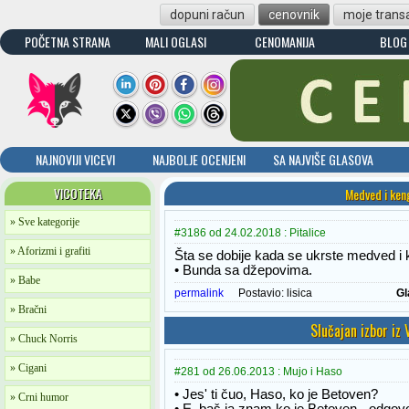
dopuni račun
cenovnik
moje transa
POČETNA STRANA
MALI OGLASI
CENOMANIJA
BLOG
NAJNOVIJI VICEVI
NAJBOLJE OCENJENI
SA NAJVIŠE GLASOVA
VICOTEKA
Medved i ken
» Sve kategorije
#3186 od 24.02.2018 : Pitalice
» Aforizmi i grafiti
Šta se dobije kada se ukrste medved i
• Bunda sa džepovima.
» Babe
permalink
Postavio:
lisica
Gl
» Bračni
Slučajan izbor iz
» Chuck Norris
» Cigani
#281 od 26.06.2013 : Mujo i Haso
• Jes' ti čuo, Haso, ko je Betoven?
» Crni humor