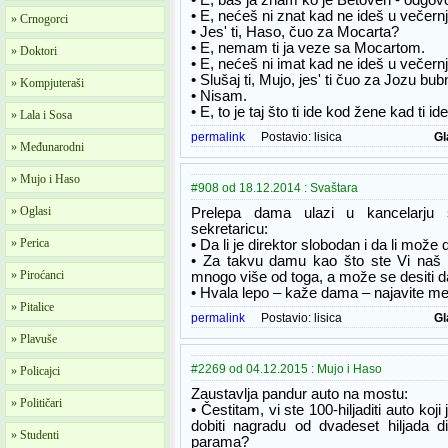
• E, baš ja znam ko je Betoven - odgov
• E, nećeš ni znat kad ne ideš u večern
» Crnogorci
• Jes' ti, Haso, čuo za Mocarta?
• E, nemam ti ja veze sa Mocartom.
» Doktori
• E, nećeš ni imat kad ne ideš u večernj
• Slušaj ti, Mujo, jes' ti čuo za Jozu bub
» Kompjuteraši
• Nisam.
• E, to je taj što ti ide kod žene kad ti i
» Lala i Sosa
permalink
Postavio:
lisica
Gl
» Međunarodni
» Mujo i Haso
#908 od 18.12.2014 : Svaštara
» Oglasi
Prelepa dama ulazi u kancelarju se
sekretaricu:
» Perica
• Da li je direktor slobodan i da li može
• Za takvu damu kao što ste Vi naš 
» Piroćanci
mnogo više od toga, a može se desiti d
• Hvala lepo – kaže dama – najavite me
» Pitalice
permalink
Postavio:
lisica
Gl
» Plavuše
#2269 od 04.12.2015 : Mujo i Haso
» Policajci
Zaustavlja pandur auto na mostu:
» Političari
• Čestitam, vi ste 100-hiljaditi auto koj
dobiti nagradu od dvadeset hiljada d
» Studenti
parama?