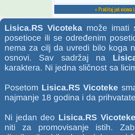
« Pročitaj još viceva 
Lisica.RS Vicoteka
može imati s
posetioce ili se određenim poset
nema za cilj da uvredi bilo koga na
osnovi. Sav sadržaj na
Lisic
karaktera. Ni jedna sličnost sa li
Posetom
Lisica.RS Vicoteke
smat
najmanje 18 godina i da prihvatate
Ni jedan deo
Lisica.RS Vicotek
niti za promovisanje istih. Za