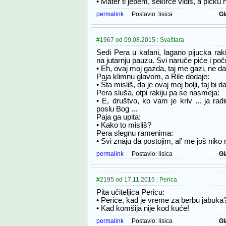
• Mater ti jebem, sekirče vidiš, a pičku ne
permalink
Postavio:
lisica
Gl
#1967 od 09.08.2015 : Svaštara
Sedi Pera u kafani, lagano pijucka raki
na jutarnju pauzu. Svi naruče piće i poč
• Eh, ovaj moj gazda, taj me gazi, ne d
Paja klimnu glavom, a Rile dodaje:
• Šta misliš, da je ovaj moj bolji, taj b
Pera sluša, otpi rakiju pa se nasmeja:
• E, društvo, ko vam je kriv ... ja ra
poslu Bog ...
Paja ga upita:
• Kako to misliš?
Pera slegnu ramenima:
• Svi znaju da postojim, al' me još niko n
permalink
Postavio:
lisica
Gl
#2195 od 17.11.2015 : Perica
Pita učiteljica Pericu:
• Perice, kad je vreme za berbu jabuka
• Kad komšija nije kod kuće!
permalink
Postavio:
lisica
Gl