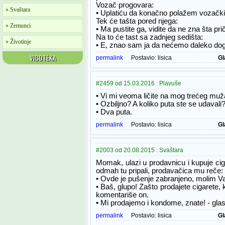
Vozač progovara:
» Svaštara
• Uplatiću da konačno polažem vozački
Tek će tašta pored njega:
» Zemunci
• Ma pustite ga, vidite da ne zna šta prič
Na to će tast sa zadnjeg sedišta:
» Životinje
• E, znao sam ja da nećemo daleko dog
VICOTEKA
permalink
Postavio:
lisica
Gl
#2459 od 15.03.2016 : Plavuše
• Vi mi veoma ličite na mog trećeg muž
• Ozbiljno? A koliko puta ste se udavali
• Dva puta.
permalink
Postavio:
lisica
Gl
#2003 od 20.08.2015 : Svaštara
Momak, ulazi u prodavnicu i kupuje ciga
odmah tu pripali, prodavačica mu reče:
• Ovde je pušenje zabranjeno, molim V
• Baš, glupo! Zašto prodajete cigarete,
komentariše on.
• Mi prodajemo i kondome, znate! - gla
permalink
Postavio:
lisica
Gl