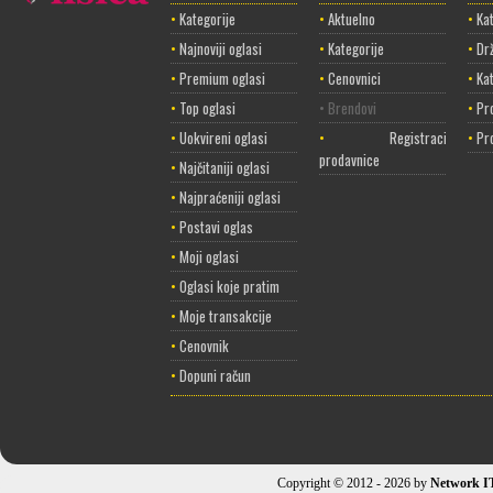
•
Kategorije
•
Aktuelno
•
Kat
•
Najnoviji oglasi
•
Kategorije
•
Dr
•
Premium oglasi
•
Cenovnici
•
Ka
•
Top oglasi
• Brendovi
•
Pr
•
Uokvireni oglasi
•
Registracija
•
Pr
prodavnice
•
Najčitaniji oglasi
•
Najpraćeniji oglasi
•
Postavi oglas
•
Moji oglasi
•
Oglasi koje pratim
•
Moje transakcije
•
Cenovnik
•
Dopuni račun
Copyright © 2012 - 2026 by
Network I