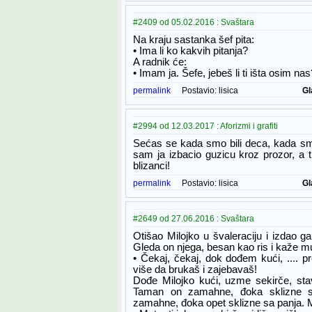
#2409 od 05.02.2016 : Svaštara
Na kraju sastanka šef pita:
• Ima li ko kakvih pitanja?
A radnik će:
• Imam ja. Šefe, jebeš li ti išta osim nas
permalink
Postavio:
lisica
Gl
#2994 od 12.03.2017 : Aforizmi i grafiti
Sećas se kada smo bili deca, kada smo
sam ja izbacio guzicu kroz prozor, a ti
blizanci!
permalink
Postavio:
lisica
Gl
#2649 od 27.06.2016 : Svaštara
Otišao Milojko u švaleraciju i izdao g
Gleda on njega, besan kao ris i kaže m
• Čekaj, čekaj, dok dođem kući, .... p
više da brukaš i zajebavaš!
Dođe Milojko kući, uzme sekirče, sta
Taman on zamahne, đoka sklizne sa
zamahne, đoka opet sklizne sa panja. 