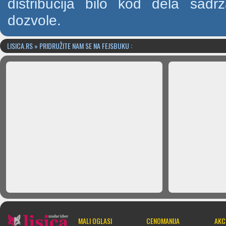
distribucija bilo kod dela sad
dozvole.
LISICA.RS » PRIDRUŽITE NAM SE NA FEJSBUKU :
MALI OGLASI
CENOMANIJA
AKC