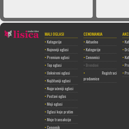
MALI OGLASI
CENOMANIJA
AKC
•
Kategorije
•
Aktuelno
•
Kat
•
Najnoviji oglasi
•
Kategorije
•
Dr
•
Premium oglasi
•
Cenovnici
•
Ka
•
Top oglasi
• Brendovi
•
Pr
•
Uokvireni oglasi
•
Registracija
•
Pr
prodavnice
•
Najčitaniji oglasi
•
Najpraćeniji oglasi
•
Postavi oglas
•
Moji oglasi
•
Oglasi koje pratim
•
Moje transakcije
•
Cenovnik