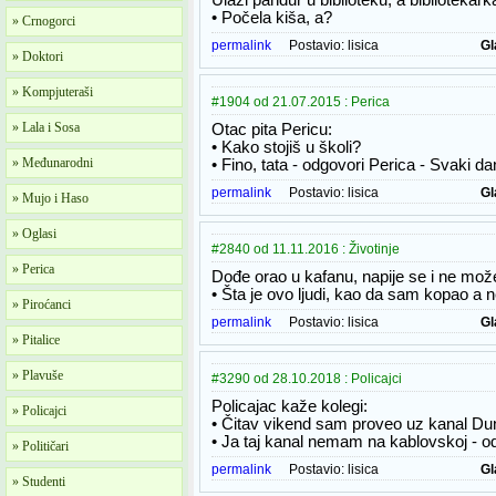
Ulazi pandur u biblioteku, a bibliotekark
• Počela kiša, a?
» Crnogorci
permalink
Postavio:
lisica
Gl
» Doktori
» Kompjuteraši
#1904 od 21.07.2015 : Perica
» Lala i Sosa
Otac pita Pericu:
• Kako stojiš u školi?
» Međunarodni
• Fino, tata - odgovori Perica - Svaki 
permalink
Postavio:
lisica
Gl
» Mujo i Haso
» Oglasi
#2840 od 11.11.2016 : Životinje
» Perica
Dođe orao u kafanu, napije se i ne može
• Šta je ovo ljudi, kao da sam kopao a 
» Piroćanci
permalink
Postavio:
lisica
Gl
» Pitalice
» Plavuše
#3290 od 28.10.2018 : Policajci
Policajac kaže kolegi:
» Policajci
• Čitav vikend sam proveo uz kanal Du
• Ja taj kanal nemam na kablovskoj - od
» Političari
permalink
Postavio:
lisica
Gl
» Studenti