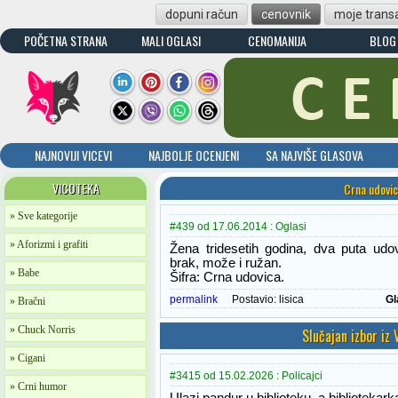
dopuni račun
cenovnik
moje transa
POČETNA STRANA
MALI OGLASI
CENOMANIJA
BLOG
NAJNOVIJI VICEVI
NAJBOLJE OCENJENI
SA NAJVIŠE GLASOVA
VICOTEKA
Crna udovic
» Sve kategorije
#439 od 17.06.2014 : Oglasi
» Aforizmi i grafiti
Žena tridesetih godina, dva puta udo
brak, može i ružan.
» Babe
Šifra: Crna udovica.
permalink
Postavio:
lisica
Gl
» Bračni
» Chuck Norris
Slučajan izbor iz
» Cigani
#3415 od 15.02.2026 : Policajci
» Crni humor