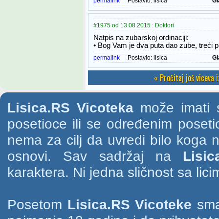
permalink
Postavio:
lisica
Gl
#1975 od 13.08.2015 : Doktori
Natpis na zubarskoj ordinaciji:
• Bog Vam je dva puta dao zube, treći 
permalink
Postavio:
lisica
Gl
« Pročitaj još viceva 
Lisica.RS Vicoteka
može imati s
posetioce ili se određenim poset
nema za cilj da uvredi bilo koga na
osnovi. Sav sadržaj na
Lisic
karaktera. Ni jedna sličnost sa li
Posetom
Lisica.RS Vicoteke
smat