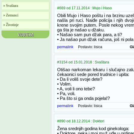
» Svaštara
#669 od 17.11.2014 : Mujo i Haso
» Zemunci
Obili Mujo i Haso poštu i na brzinu uze
našla pri ruci. Naiđe policija i njih dv
» Životinje
krene svojim putem. Posle nekog vrem
ga šta je našao u džaku.
VICOTEKA
• Našao sam pun džak para, a ti?
• Ja našao pun džak računa, još ni pola
permalink
Postavio:
lisica
Gl
#3154 od 15.01.2018 : Svaštara
Otišao narkoman lekaru i slučajno zalu
čekaonici sede pored trudnice i upita:
• Da li voliš svoje dete?
• Volim.
• A, voli li ono tebe?
• Pa, voli.
• Pa što si ga onda pojela!?
permalink
Postavio:
lisica
Gl
#890 od 18.12.2014 : Doktori
Žena srednjih godina kod ginekologa:
• Doktore, neka i moj muž uđe u ordinac