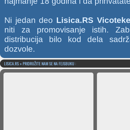
najmanje 18 godina i da prihvatate
Ni jedan deo
Lisica.RS Vicotek
niti za promovisanje istih. Za
distribucija bilo kod dela sad
dozvole.
LISICA.RS » PRIDRUŽITE NAM SE NA FEJSBUKU :