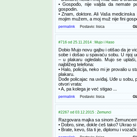
• Gospođo, nije valjda da nemate p
gospodin.
• Znam, doktore. Ali Vaša medicinska 
mojim mužem, a moj muž nije fini gospo
permalink
Postavio:
lisica
Gl
#716 od 25.11.2014 : Mujo i Haso
Dobio Mujo novu gajbu i otišao da je vi
sobe i došao u spavaću sobu. U njoj ug
– u plakaru ogledalo. Mujo se uplaši, 
najbližeg telefona:
• Halo, policija, neko mi je provalio u sta
plakaru.
Dođe policajac na uviđaj. Uđe u sobu, po
otvori vrata:
• A, pa kolega je već stigao ...
permalink
Postavio:
lisica
Gl
#2267 od 03.12.2015 : Zemunci
Razgovara majka sa sinom Zemuncem
• Dobro, sine, dokle ćeš tako? Ukrao si
• Brate, kevo, šta ti je, diplomu i voza