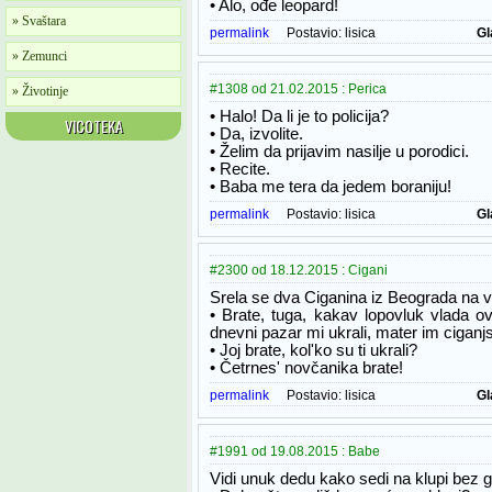
• Alo, ođe leopard!
» Svaštara
permalink
Postavio:
lisica
Gl
» Zemunci
#1308 od 21.02.2015 : Perica
» Životinje
• Halo! Da li je to policija?
VICOTEKA
• Da, izvolite.
• Želim da prijavim nasilje u porodici.
• Recite.
• Baba me tera da jedem boraniju!
permalink
Postavio:
lisica
Gl
#2300 od 18.12.2015 : Cigani
Srela se dva Ciganina iz Beograda na v
• Brate, tuga, kakav lopovluk vlada ov
dnevni pazar mi ukrali, mater im ciganj
• Joj brate, kol'ko su ti ukrali?
• Četrnes' novčanika brate!
permalink
Postavio:
lisica
Gl
#1991 od 19.08.2015 : Babe
Vidi unuk dedu kako sedi na klupi bez g