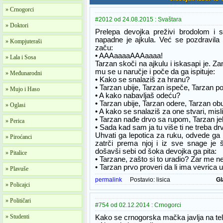
» Crnogorci
#2012 od 24.08.2015 : Svaštara
» Doktori
Prelepa devojka preživi brodolom i 
napadne je ajkula. Već se pozdravil
» Kompjuteraši
začu:
• AAAaaaaAAAaaaa!
» Lala i Sosa
Tarzan skoči na ajkulu i iskasapi je. 
mu se u naručje i poče da ga ispituje:
» Međunarodni
• Kako se snalaziš za hranu?
• Tarzan ubije, Tarzan ispeče, Tarzan po
» Mujo i Haso
• A kako nabavljaš odeću?
• Tarzan ubije, Tarzan odere, Tarzan ob
» Oglasi
• A kako se snalaziš za one stvari, mis
• Tarzan nađe drvo sa rupom, Tarzan je
» Perica
• Sada kad sam ja tu više ti ne treba d
Uhvati ga lepotica za ruku, odvede ga
» Piroćanci
zatrči prema njoj i iz sve snage je
došavši sebi od šoka devojka ga pita:
» Pitalice
• Tarzane, zašto si to uradio? Zar me ne
• Tarzan prvo proveri da li ima vevrica u
» Plavuše
permalink
Postavio:
lisica
Gl
» Policajci
» Političari
#754 od 02.12.2014 : Crnogorci
» Studenti
Kako se crnogorska mačka javlja na te