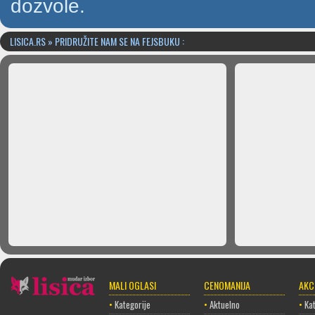
dozvole.
LISICA.RS » PRIDRUŽITE NAM SE NA FEJSBUKU :
MALI OGLASI
CENOMANIJA
AKC
•
Kategorije
•
Aktuelno
•
Kat