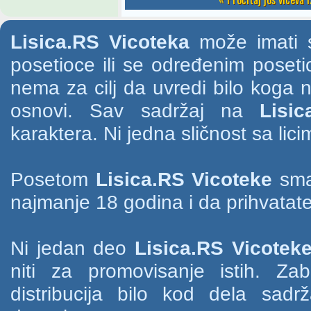
Lisica.RS Vicoteka
može imati s
posetioce ili se određenim poset
nema za cilj da uvredi bilo koga na
osnovi. Sav sadržaj na
Lisic
karaktera. Ni jedna sličnost sa li
Posetom
Lisica.RS Vicoteke
smat
najmanje 18 godina i da prihvatate
Ni jedan deo
Lisica.RS Vicotek
niti za promovisanje istih. Za
distribucija bilo kod dela sad