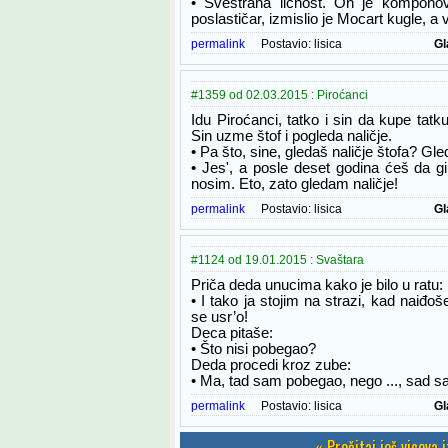
• Svestrana ličnost. On je kompono
poslastičar, izmislio je Mocart kugle, a v
permalink
Postavio:
lisica
Gl
#1359 od 02.03.2015 : Piroćanci
Idu Piroćanci, tatko i sin da kupe tatk
Sin uzme štof i pogleda naličje.
• Pa što, sine, gledaš naličje štofa? Gled
• Jes', a posle deset godina ćeš da g
nosim. Eto, zato gledam naličje!
permalink
Postavio:
lisica
Gl
#1124 od 19.01.2015 : Svaštara
Priča deda unucima kako je bilo u ratu:
• I tako ja stojim na strazi, kad naiđo
se usr’o!
Deca pitaše:
• Što nisi pobegao?
Deda procedi kroz zube:
• Ma, tad sam pobegao, nego ..., sad s
permalink
Postavio:
lisica
Gl
« Pročitaj još viceva 