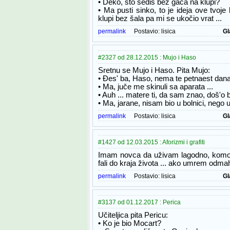
• Deko, što sediš bez gaća na klupi?
• Ma pusti sinko, to je ideja ove tvoj
klupi bez šala pa mi se ukočio vrat ...
permalink
Postavio:
lisica
Gl
#2327 od 28.12.2015 : Mujo i Haso
Sretnu se Mujo i Haso. Pita Mujo:
• Đes' ba, Haso, nema te petnaest dan
• Ma, juče me skinuli sa aparata ...
• Auh ... matere ti, da sam znao, doš'o b
• Ma, jarane, nisam bio u bolnici, nego u
permalink
Postavio:
lisica
Gl
#1427 od 12.03.2015 : Aforizmi i grafiti
Imam novca da uživam lagodno, komotn
fali do kraja života ... ako umrem odma
permalink
Postavio:
lisica
Gl
#3137 od 01.12.2017 : Perica
Učiteljica pita Pericu:
• Ko je bio Mocart?