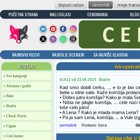
dopuni račun
cenovnik
moje transa
POČETNA STRANA
MALI OGLASI
CENOMANIJA
BLOG
NAJNOVIJI VICEVI
NAJBOLJE OCENJENI
SA NAJVIŠE GLASOVA
VICOTEKA
Vule izgleda jo
» Sve kategorije
#1812 od 23.06.2015 : Bračni
» Aforizmi i grafiti
Kad smo dobili ćerku, ... e to je bio 
bebe u sitne sate. Kaže komšija prolaze
» Babe
• Dobro jutro komšija? Kako je mala Sof
• Ništa ne pitajte komšija, ... cele noći 
» Bračni
loše celo jutro!
• A Lena ? Kako je mlada mama Lena?
» Chuck Norris
• Pa ja sam Lena, komšija, ... a Vule i
permalink
Postavio:
lisica
Gl
» Cigani
» Crni humor
Slučajan izbor iz