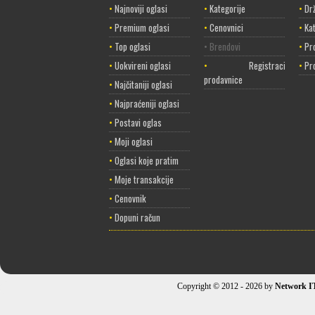
•
Najnoviji oglasi
•
Kategorije
•
Dr
•
Premium oglasi
•
Cenovnici
•
Ka
•
Top oglasi
• Brendovi
•
Pr
•
Uokvireni oglasi
•
Registracija
•
Pr
prodavnice
•
Najčitaniji oglasi
•
Najpraćeniji oglasi
•
Postavi oglas
•
Moji oglasi
•
Oglasi koje pratim
•
Moje transakcije
•
Cenovnik
•
Dopuni račun
Copyright © 2012 - 2026 by
Network I