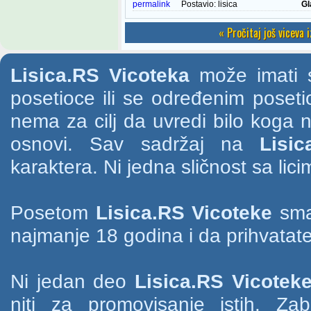
permalink
Postavio:
lisica
Gl
« Pročitaj još viceva 
Lisica.RS Vicoteka
može imati s
posetioce ili se određenim poset
nema za cilj da uvredi bilo koga na
osnovi. Sav sadržaj na
Lisic
karaktera. Ni jedna sličnost sa li
Posetom
Lisica.RS Vicoteke
smat
najmanje 18 godina i da prihvatate
Ni jedan deo
Lisica.RS Vicotek
niti za promovisanje istih. Za