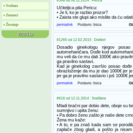
#548 od 06.11.2014 : Perica
» Svaštara
Učiteljica pita Pericu:
• Je li, ko je razbio prozor?
» Zemunci
• Zaista ste glupi ako mislite da ću oda
» Životinje
permalink
Postavio:
lisica
Gl
VICOTEKA
#1265 od 12.02.2015 : Doktori
Dosadio ginekologu njegov posao
automehaničara. Dođe kod automehaniča
mu veli da će mu dati 1000€ ako praviln
ga pravilno sastavi.
Kad je ginekolog završio posao dođ
obrazloženje da mu je dao 1000€ jer je
jer ga je pravilno sastavio i još 1000€ j
permalink
Postavio:
lisica
Gl
#616 od 12.11.2014 : Svaštara
Mladi bračni par dobio dete, oboje su b
sumnjivo i upita ženu:
• Pa dobro ženo zašto je naše dete crn
Žena mu kaže:
• A to, e pa znaš kada sam se porodi
zaplače zbog gladi, a pošto ja nis