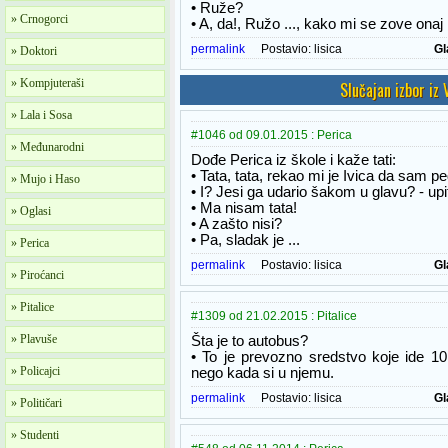
• Ruže?
» Crnogorci
• A, da!, Ružo ..., kako mi se zove onaj
permalink
Postavio:
lisica
Gl
» Doktori
» Kompjuteraši
Slučajan izbor iz
» Lala i Sosa
#1046 od 09.01.2015 : Perica
» Međunarodni
Dođe Perica iz škole i kaže tati:
• Tata, tata, rekao mi je Ivica da sam pe
» Mujo i Haso
• I? Jesi ga udario šakom u glavu? - upi
• Ma nisam tata!
» Oglasi
• A zašto nisi?
• Pa, sladak je ...
» Perica
permalink
Postavio:
lisica
Gl
» Piroćanci
» Pitalice
#1309 od 21.02.2015 : Pitalice
» Plavuše
Šta je to autobus?
• To je prevozno sredstvo koje ide 10
» Policajci
nego kada si u njemu.
permalink
Postavio:
lisica
Gl
» Političari
» Studenti