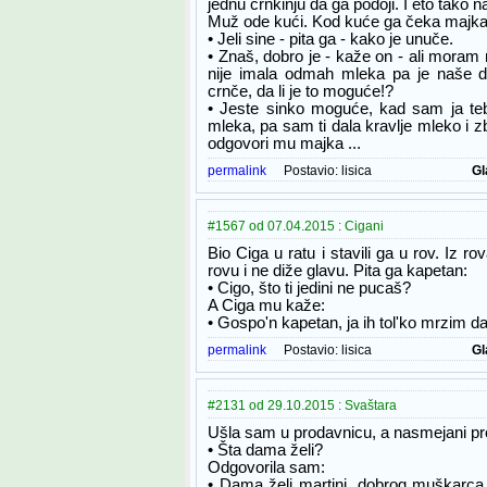
jednu crnkinju da ga podoji. I eto tako n
Muž ode kući. Kod kuće ga čeka majka
• Jeli sine - pita ga - kako je unuče.
• Znaš, dobro je - kaže on - ali moram 
nije imala odmah mleka pa je naše det
crnče, da li je to moguće!?
• Jeste sinko moguće, kad sam ja teb
mleka, pa sam ti dala kravlje mleko i z
odgovori mu majka ...
permalink
Postavio:
lisica
Gl
#1567 od 07.04.2015 : Cigani
Bio Ciga u ratu i stavili ga u rov. Iz r
rovu i ne diže glavu. Pita ga kapetan:
• Cigo, što ti jedini ne pucaš?
A Ciga mu kaže:
• Gospo'n kapetan, ja ih tol'ko mrzim 
permalink
Postavio:
lisica
Gl
#2131 od 29.10.2015 : Svaštara
Ušla sam u prodavnicu, a nasmejani pr
• Šta dama želi?
Odgovorila sam:
• Dama želi martini, dobrog muškarca 