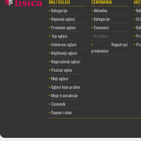
MALI OGLASI
CENOMANIJA
AKC
•
Kategorije
•
Aktuelno
•
Kat
•
Najnoviji oglasi
•
Kategorije
•
Dr
•
Premium oglasi
•
Cenovnici
•
Ka
•
Top oglasi
• Brendovi
•
Pr
•
Uokvireni oglasi
•
Registracija
•
Pr
prodavnice
•
Najčitaniji oglasi
•
Najpraćeniji oglasi
•
Postavi oglas
•
Moji oglasi
•
Oglasi koje pratim
•
Moje transakcije
•
Cenovnik
•
Dopuni račun