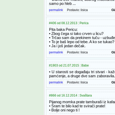
samo po hleb ...
permalink
Postavio:
lisica
Gl
#406 od 08.12.2013 : Perica
Pita baka Pericu:
• Zbog čega si tako crven u licu?
• Trčao sam da prekinem tuču - uzbuđe
• To je baš lepo od tebe. A ko se tukao?
• Ja i još jedan dečak.
permalink
Postavio:
lisica
Gl
#1903 od 21.07.2015 : Babe
• U starosti se događaju tri stvari - ka
pamćenje, a druge dve sam zaboravila.
permalink
Postavio:
lisica
Gl
#866 od 16.12.2014 : Svaštara
Pijanog momka prate tamburaši iz kafa
• Sram te bilo kad te svirači prate!
• Bolje oni nego ti !