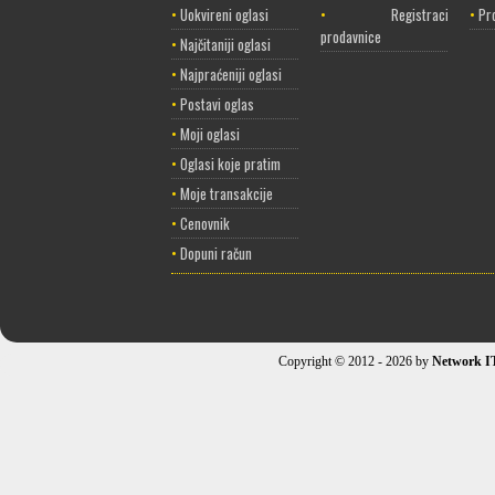
•
Uokvireni oglasi
•
Registracija
•
Pr
prodavnice
•
Najčitaniji oglasi
•
Najpraćeniji oglasi
•
Postavi oglas
•
Moji oglasi
•
Oglasi koje pratim
•
Moje transakcije
•
Cenovnik
•
Dopuni račun
Copyright © 2012 - 2026 by
Network I