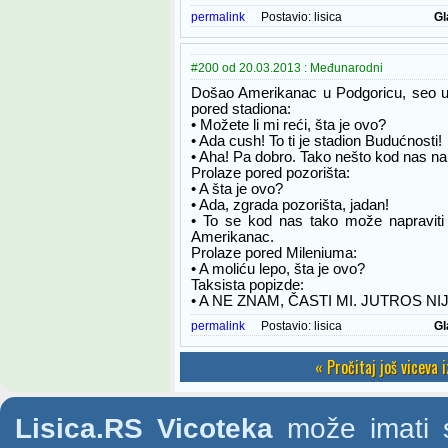
permalink
Postavio:
lisica
Gl
#200 od 20.03.2013 : Međunarodni
Došao Amerikanac u Podgoricu, seo u t
pored stadiona:
• Možete li mi reći, šta je ovo?
• Ada cush! To ti je stadion Budućnosti!
• Aha! Pa dobro. Tako nešto kod nas nap
Prolaze pored pozorišta:
• A šta je ovo?
• Ada, zgrada pozorišta, jadan!
• To se kod nas tako može napraviti
Amerikanac.
Prolaze pored Mileniuma:
• A moliću lepo, šta je ovo?
Taksista popizde:
• A NE ZNAM, ČASTI MI. JUTROS NIJ
permalink
Postavio:
lisica
Gl
« Pročitaj još viceva 
Lisica.RS Vicoteka
može imati s