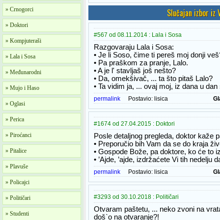
» Crnogorci
Slučajan izbor iz
» Doktori
#567 od 08.11.2014 : Lala i Sosa
» Kompjuteraši
Razgovaraju Lala i Sosa:
• Je li Soso, čime ti pereš moj donji veš
» Lala i Sosa
• Pa praškom za pranje, Lalo.
• A je l' stavljaš još nešto?
» Međunarodni
• Da, omekšivač, ... ta što pitaš Lalo?
• Ta vidim ja, ... ovaj moj, iz dana u da
» Mujo i Haso
permalink
Postavio:
lisica
Gl
» Oglasi
» Perica
#1674 od 27.04.2015 : Doktori
» Piroćanci
Posle detaljnog pregleda, doktor kaže p
• Preporučio bih Vam da se do kraja živ
» Pitalice
• Gospode Bože, pa doktore, ko će to iz
• ’Ajde, ’ajde, izdržaćete Vi tih nedelju 
» Plavuše
permalink
Postavio:
lisica
Gl
» Policajci
#3293 od 30.10.2018 : Političari
» Političari
Otvaram paštetu, ... neko zvoni na vrata,
» Studenti
doš`o na otvaranje?!