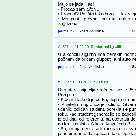
Mujo se jada Hasi:
• Prodao sam ajfon ...
• Prodao!? Pa, što tako brzo, ... tek si g
• Ma pusti, prevarili su me, dali su m
zagrižena!
permalink
Postavio:
lisica
Gl
#1257 od 11.02.2015 : Aforizmi i grafiti
U alkoholu sigurno ima ženskih horm
počnem da pričam gluposti, a ni auto 
permalink
Postavio:
lisica
Gl
#158 od 16.03.2013 : Svaštara
Dva stara prijatelja sreću se posle 25 
Prvi pita:
• Kaži mi kako ti je ćerka, dugo je nisa
• Prijatelju moj, onda je odlično. Stvar
učenik, odličan student, odrekla se pun
roku, kao student generacije se zaposlil
je od dna, od referenta, pa dogurala do
na kraju isplatio. A kako tvoja ćerka?
• Ah, i moja ćerka radi kao gazdina švale
ja ne umem to da ispričam tako lepo kao 