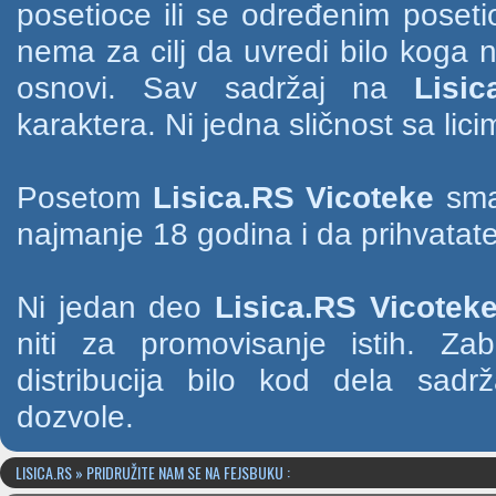
posetioce ili se određenim poset
nema za cilj da uvredi bilo koga na
osnovi. Sav sadržaj na
Lisic
karaktera. Ni jedna sličnost sa li
Posetom
Lisica.RS Vicoteke
smat
najmanje 18 godina i da prihvatate
Ni jedan deo
Lisica.RS Vicotek
niti za promovisanje istih. Za
distribucija bilo kod dela sad
dozvole.
LISICA.RS » PRIDRUŽITE NAM SE NA FEJSBUKU :