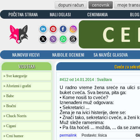
dopuni račun
cenovnik
moje transa
POČETNA STRANA
MALI OGLASI
CENOMANIJA
BLOG
NAJNOVIJI VICEVI
NAJBOLJE OCENJENI
SA NAJVIŠE GLASOVA
VICOTEKA
Cveće za sekret
» Sve kategorije
#412 od 14.01.2014 : Svaštara
» Aforizmi i grafiti
U radno vreme žena sreće na ulici s
buket cveća. Sva besna, pita ga:
» Babe
• Kome nosiš to cveće?
Iznenađeni muž odgovara:
» Bračni
• Sekretarici ...
Žena je na ivici histerije, dere se:
» Chuck Norris
• Znači tako, sekretarici cveće, a ženi 
Muž sleže ramenima:
» Cigani
• Pa šta hoćeš ... možda, ... da se za
permalink
Postavio:
lisica
Gl
» Crni humor