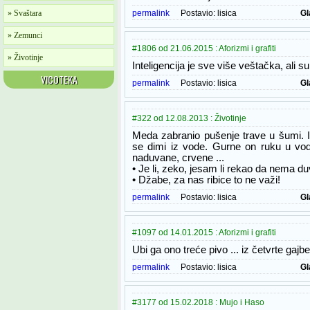
» Svaštara
permalink
Postavio:
lisica
Gl
» Zemunci
#1806 od 21.06.2015 : Aforizmi i grafiti
» Životinje
Inteligencija je sve više veštačka, ali s
VICOTEKA
permalink
Postavio:
lisica
Gl
#322 od 12.08.2013 : Životinje
Meda zabranio pušenje trave u šumi. I
se dimi iz vode. Gurne on ruku u vod
naduvane, crvene ...
• Je li, zeko, jesam li rekao da nema d
• Džabe, za nas ribice to ne važi!
permalink
Postavio:
lisica
Gl
#1097 od 14.01.2015 : Aforizmi i grafiti
Ubi ga ono treće pivo ... iz četvrte gajbe
permalink
Postavio:
lisica
Gl
#3177 od 15.02.2018 : Mujo i Haso