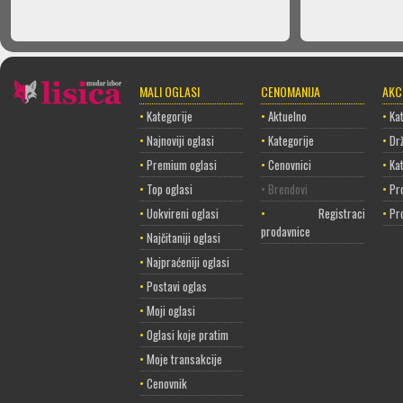
MALI OGLASI
CENOMANIJA
AKC
•
Kategorije
•
Aktuelno
•
Kat
•
Najnoviji oglasi
•
Kategorije
•
Dr
•
Premium oglasi
•
Cenovnici
•
Ka
•
Top oglasi
• Brendovi
•
Pr
•
Uokvireni oglasi
•
Registracija
•
Pr
prodavnice
•
Najčitaniji oglasi
•
Najpraćeniji oglasi
•
Postavi oglas
•
Moji oglasi
•
Oglasi koje pratim
•
Moje transakcije
•
Cenovnik