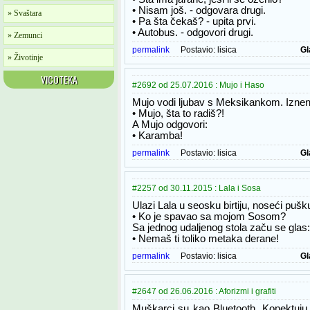
• Nisam još. - odgovara drugi.
» Svaštara
• Pa šta čekaš? - upita prvi.
• Autobus. - odgovori drugi.
» Zemunci
permalink
Postavio:
lisica
Gl
» Životinje
VICOTEKA
#2692 od 25.07.2016 : Mujo i Haso
Mujo vodi ljubav s Meksikankom. Iznen
• Mujo, šta to radiš?!
A Mujo odgovori:
• Karamba!
permalink
Postavio:
lisica
Gl
#2257 od 30.11.2015 : Lala i Sosa
Ulazi Lala u seosku birtiju, noseći pušk
• Ko je spavao sa mojom Sosom?
Sa jednog udaljenog stola začu se glas:
• Nemaš ti toliko metaka derane!
permalink
Postavio:
lisica
Gl
#2647 od 26.06.2016 : Aforizmi i grafiti
Muškarci su kao Bluetooth. Konektuju s