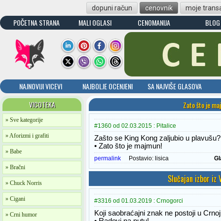
dopuni račun
cenovnik
moje transa
POČETNA STRANA
MALI OGLASI
CENOMANIJA
BLOG
NAJNOVIJI VICEVI
NAJBOLJE OCENJENI
SA NAJVIŠE GLASOVA
VICOTEKA
Zato što je ma
» Sve kategorije
#1360 od 02.03.2015 : Pitalice
» Aforizmi i grafiti
Zašto se King Kong zaljubio u plavušu?
• Zato što je majmun!
» Babe
permalink
Postavio:
lisica
Gl
» Bračni
Slučajan izbor iz
» Chuck Norris
» Cigani
#3316 od 01.03.2019 : Crnogorci
Koji saobraćajni znak ne postoji u Crno
» Crni humor