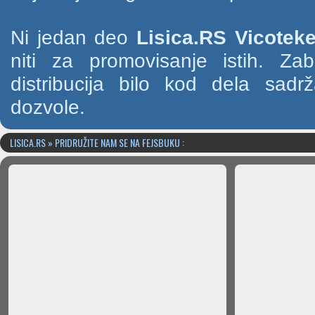
Ni jedan deo
Lisica.RS Vicotek
niti za promovisanje istih. Za
distribucija bilo kod dela sad
dozvole.
LISICA.RS » PRIDRUŽITE NAM SE NA FEJSBUKU :