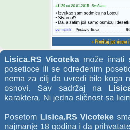
#1129 od 20.01.2015 : Svaštara
• Izvukao sam sedmicu na Lotou!
• Stvarno!?
• Da, a zatim još samo osmicu i desetk
permalink
Postavio:
lisica
Gl
« Pročitaj još viceva 
Lisica.RS Vicoteka
može imati s
posetioce ili se određenim poset
nema za cilj da uvredi bilo koga na
osnovi. Sav sadržaj na
Lisic
karaktera. Ni jedna sličnost sa li
Posetom
Lisica.RS Vicoteke
smat
najmanje 18 godina i da prihvatate