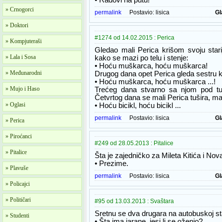
• Radovi na putu!
» Crnogorci
permalink
Postavio:
lisica
Gl
» Doktori
#1274 od 14.02.2015 : Perica
» Kompjuteraši
Gledao mali Perica krišom svoju starij
» Lala i Sosa
kako se mazi po telu i stenje:
• Hoću muškarca, hoću muškarca!
» Međunarodni
Drugog dana opet Perica gleda sestru ka
• Hoću muškarca, hoću muškarca ...!
» Mujo i Haso
Trećeg dana stvarno sa njom pod tuš
Četvrtog dana se mali Perica tušira, maz
» Oglasi
• Hoću bicikl, hoću bicikl ...
permalink
Postavio:
lisica
Gl
» Perica
» Piroćanci
#249 od 28.05.2013 : Pitalice
» Pitalice
Šta je zajedničko za Mileta Kitića i N
• Prezime.
» Plavuše
permalink
Postavio:
lisica
Gl
» Policajci
» Političari
#95 od 13.03.2013 : Svaštara
Sretnu se dva drugara na autobuskoj sta
» Studenti
• Šta ima jarane, jesi li se oženio?