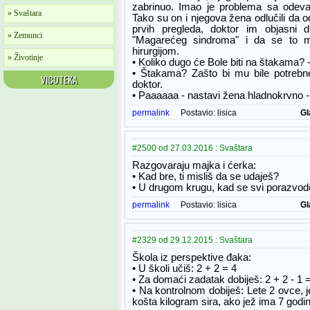
zabrinuo. Imao je problema sa odev
» Svaštara
Tako su on i njegova žena odlučili da 
prvih pregleda, doktor im objasni 
» Zemunci
"Magarećeg sindroma" i da se to m
hirurgijom.
» Životinje
• Koliko dugo će Bole biti na štakama? -
• Štakama? Zašto bi mu bile potrebne
VICOTEKA
doktor.
• Paaaaaa - nastavi žena hladnokrvno 
permalink
Postavio:
lisica
Gl
#2500 od 27.03.2016 : Svaštara
Razgovaraju majka i ćerka:
• Kad bre, ti misliš da se udaješ?
• U drugom krugu, kad se svi porazvode
permalink
Postavio:
lisica
Gl
#2329 od 29.12.2015 : Svaštara
Škola iz perspektive đaka:
• U školi učiš: 2 + 2 = 4
• Za domaći zadatak dobiješ: 2 + 2 - 1 
• Na kontrolnom dobiješ: Lete 2 ovce, 
košta kilogram sira, ako jež ima 7 godi