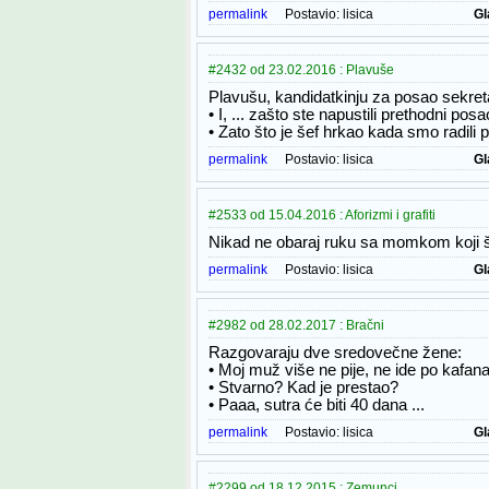
permalink
Postavio:
lisica
Gl
#2432 od 23.02.2016 : Plavuše
Plavušu, kandidatkinju za posao sekretar
• I, ... zašto ste napustili prethodni pos
• Zato što je šef hrkao kada smo radili
permalink
Postavio:
lisica
Gl
#2533 od 15.04.2016 : Aforizmi i grafiti
Nikad ne obaraj ruku sa momkom koji š
permalink
Postavio:
lisica
Gl
#2982 od 28.02.2017 : Bračni
Razgovaraju dve sredovečne žene:
• Moj muž više ne pije, ne ide po kafan
• Stvarno? Kad je prestao?
• Paaa, sutra će biti 40 dana ...
permalink
Postavio:
lisica
Gl
#2299 od 18.12.2015 : Zemunci