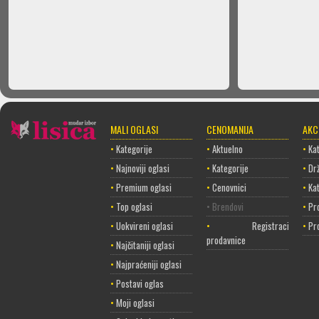
MALI OGLASI
CENOMANIJA
AKC
•
Kategorije
•
Aktuelno
•
Kat
•
Najnoviji oglasi
•
Kategorije
•
Dr
•
Premium oglasi
•
Cenovnici
•
Ka
•
Top oglasi
• Brendovi
•
Pr
•
Uokvireni oglasi
•
Registracija
•
Pr
prodavnice
•
Najčitaniji oglasi
•
Najpraćeniji oglasi
•
Postavi oglas
•
Moji oglasi