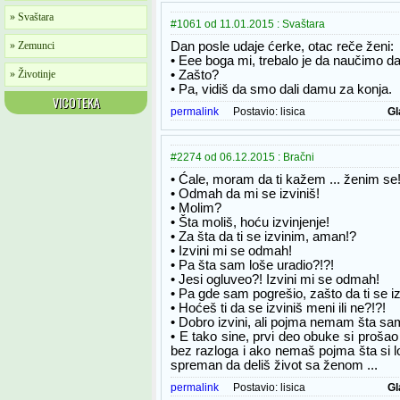
» Svaštara
#1061 od 11.01.2015 : Svaštara
» Zemunci
Dan posle udaje ćerke, otac reče ženi:
• Eee boga mi, trebalo je da naučimo d
» Životinje
• Zašto?
• Pa, vidiš da smo dali damu za konja.
VICOTEKA
permalink
Postavio:
lisica
Gl
#2274 od 06.12.2015 : Bračni
• Ćale, moram da ti kažem ... ženim se
• Odmah da mi se izviniš!
• Molim?
• Šta moliš, hoću izvinjenje!
• Za šta da ti se izvinim, aman!?
• Izvini mi se odmah!
• Pa šta sam loše uradio?!?!
• Jesi ogluveo?! Izvini mi se odmah!
• Pa gde sam pogrešio, zašto da ti se iz
• Hoćeš ti da se izviniš meni ili ne?!?!
• Dobro izvini, ali pojma nemam šta sam
• E tako sine, prvi deo obuke si prošao
bez razloga i ako nemaš pojma šta si lo
spreman da deliš život sa ženom ...
permalink
Postavio:
lisica
Gl