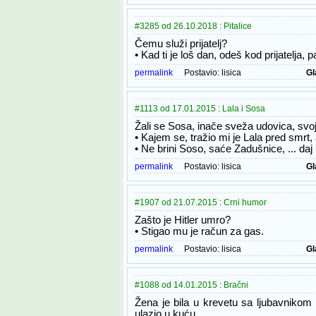
#3285 od 26.10.2018 : Pitalice
Čemu služi prijatelj?
• Kad ti je loš dan, odeš kod prijatelja,
permalink
Postavio:
lisica
Gl
#1113 od 17.01.2015 : Lala i Sosa
Žali se Sosa, inače sveža udovica, svojoj 
• Kajem se, tražio mi je Lala pred smrt,
• Ne brini Soso, saće Zadušnice, ... d
permalink
Postavio:
lisica
Gl
#1907 od 21.07.2015 : Crni humor
Zašto je Hitler umro?
• Stigao mu je račun za gas.
permalink
Postavio:
lisica
Gl
#1088 od 14.01.2015 : Bračni
Žena je bila u krevetu sa ljubavnikom 
ulazio u kuću.