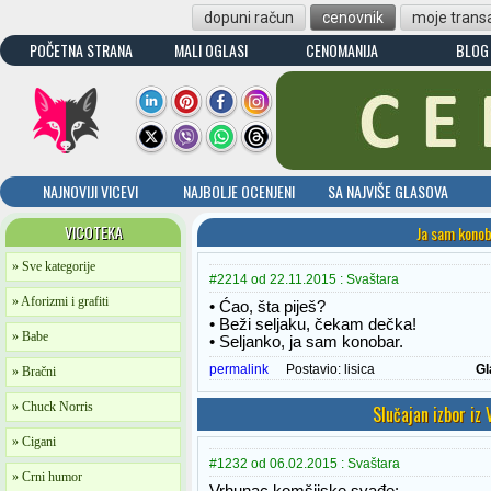
dopuni račun
cenovnik
moje transa
POČETNA STRANA
MALI OGLASI
CENOMANIJA
BLOG
NAJNOVIJI VICEVI
NAJBOLJE OCENJENI
SA NAJVIŠE GLASOVA
VICOTEKA
Ja sam kono
» Sve kategorije
#2214 od 22.11.2015 : Svaštara
» Aforizmi i grafiti
• Ćao, šta piješ?
• Beži seljaku, čekam dečka!
» Babe
• Seljanko, ja sam konobar.
permalink
Postavio:
lisica
Gl
» Bračni
» Chuck Norris
Slučajan izbor iz
» Cigani
#1232 od 06.02.2015 : Svaštara
» Crni humor