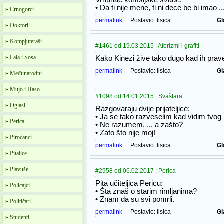
Vrhunac komšijske svađe:
• Da ti nije mene, ti ni dece be bi imao ...
» Crnogorci
permalink
Postavio:
lisica
Gl
» Doktori
» Kompjuteraši
#1461 od 19.03.2015 : Aforizmi i grafiti
» Lala i Sosa
Kako Kinezi žive tako dugo kad ih prav
permalink
Postavio:
lisica
Gl
» Međunarodni
» Mujo i Haso
#1098 od 14.01.2015 : Svaštara
» Oglasi
Razgovaraju dvije prijateljice:
• Ja se tako razveselim kad vidim tvog
» Perica
• Ne razumem, ... a zašto?
• Zato što nije moj!
» Piroćanci
permalink
Postavio:
lisica
Gl
» Pitalice
» Plavuše
#2958 od 06.02.2017 : Perica
Pita učiteljica Pericu:
» Policajci
• Šta znaš o starim rimljanima?
• Znam da su svi pomrli.
» Političari
permalink
Postavio:
lisica
Gl
» Studenti