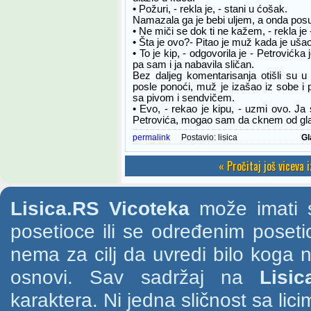
• Požuri, - rekla je, - stani u ćošak.
Namazala ga je bebi uljem, a onda pos
• Ne miči se dok ti ne kažem, - rekla je 
• Šta je ovo?- Pitao je muž kada je ušao
• To je kip, - odgovorila je - Petrovićka
pa sam i ja nabavila sličan.
Bez daljeg komentarisanja otišli su 
posle ponoći, muž je izašao iz sobe i 
sa pivom i sendvičem.
• Evo, - rekao je kipu, - uzmi ovo. J
Petrovića, mogao sam da cknem od gla
permalink
Postavio:
lisica
Gl
« Pročitaj još viceva 
Lisica.RS Vicoteka
može imati s
posetioce ili se određenim poset
nema za cilj da uvredi bilo koga na
osnovi. Sav sadržaj na
Lisic
karaktera. Ni jedna sličnost sa li