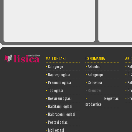
MALI OGLASI
CENOMANIJA
AKC
•
Kategorije
•
Aktuelno
•
Kat
•
Najnoviji oglasi
•
Kategorije
•
Dr
•
Premium oglasi
•
Cenovnici
•
Ka
•
Top oglasi
• Brendovi
•
Pr
•
Uokvireni oglasi
•
Registracija
•
Pr
prodavnice
•
Najčitaniji oglasi
•
Najpraćeniji oglasi
•
Postavi oglas
•
Moji oglasi