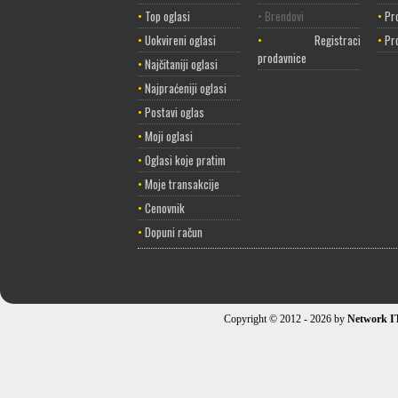
•
Top oglasi
• Brendovi
•
Pr
•
Uokvireni oglasi
•
Registracija
•
Pr
prodavnice
•
Najčitaniji oglasi
•
Najpraćeniji oglasi
•
Postavi oglas
•
Moji oglasi
•
Oglasi koje pratim
•
Moje transakcije
•
Cenovnik
•
Dopuni račun
Copyright © 2012 - 2026 by
Network I