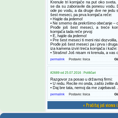
Krenule tri kornjače na put oko sveta. 
se da su zaboravile da ponesu vodu. 
ode po vodu, a da druge dve ne jedu s
šest meseci, pa prva kornjača reče:
• Hajde da jedemo!
• Ne smemo da prekršimo obećanje – o
Prođe još šest meseci, a treće ko
kornjača tada reče prvoj:
• E, hajde da jedemo!
• Pre šest meseci ti meni nisi dozvolila,
Prođe još šest meseci pa i prva i druga
iza kamena izviri treća kornjača i kaže:
• Strašno! Još nisam ni krenula, a vas 
permalink
Postavio:
lisica
Gl
#2689 od 25.07.2016 : Političari
Razgovor za posao u državnoj firmi:
• U redu. Recite mi onda, zašto żelite d
• Daj bre tata, nemoj da me zajebavaš .
permalink
Postavio:
lisica
Gl
« Pročitaj još viceva 