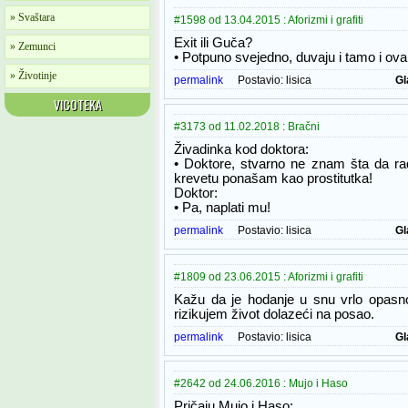
» Svaštara
#1598 od 13.04.2015 : Aforizmi i grafiti
Exit ili Guča?
» Zemunci
• Potpuno svejedno, duvaju i tamo i ova
» Životinje
permalink
Postavio:
lisica
Gl
VICOTEKA
#3173 od 11.02.2018 : Bračni
Živadinka kod doktora:
• Doktore, stvarno ne znam šta da rad
krevetu ponašam kao prostitutka!
Doktor:
• Pa, naplati mu!
permalink
Postavio:
lisica
Gl
#1809 od 23.06.2015 : Aforizmi i grafiti
Kažu da je hodanje u snu vrlo opasno
rizikujem život dolazeći na posao.
permalink
Postavio:
lisica
Gl
#2642 od 24.06.2016 : Mujo i Haso
Pričaju Mujo i Haso: