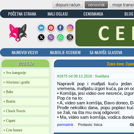
dopuni račun
cenovnik
moje transa
POČETNA STRANA
MALI OGLASI
CENOMANIJA
BLOG
NAJNOVIJI VICEVI
NAJBOLJE OCENJENI
SA NAJVIŠE GLASOVA
VICOTEKA
Djavo done, Djav
» Sve kategorije
#2875 od 08.12.2016 : Svaštara
» Aforizmi i grafiti
Napravili pop i mafijaš kuću jeda
vremena, mafijašu izgori kuća, pa on od
» Babe
• Komšija, jesi video ove nesreće, izgo
Pop će na to:
» Bračni
• A, video sam komšija, Đavo doneo, Đ
Prođe nekoliko dana, popu poplavi kuć
» Chuck Norris
se žali, na šta mu ovaj odgovori:
• Ma, video sam komšija, vodica donela
» Cigani
permalink
Postavio:
lisica
Gl
» Crni humor