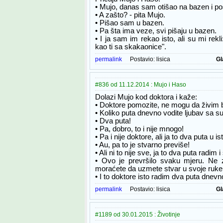
• Mujo, danas sam otišao na bazen i pos
• A zašto? - pita Mujo.
• Pišao sam u bazen.
• Pa šta ima veze, svi pišaju u bazen.
• I ja sam im rekao isto, ali su mi rekli:
kao ti sa skakaonice".
permalink
Postavio:
lisica
Gl
#836 od 11.12.2014 : Mujo i Haso
Dolazi Mujo kod doktora i kaže:
• Doktore pomozite, ne mogu da živim 
• Koliko puta dnevno vodite ljubav sa 
• Dva puta!
• Pa, dobro, to i nije mnogo!
• Pa i nije doktore, ali ja to dva puta u 
• Au, pa to je stvarno previše!
• Ali ni to nije sve, ja to dva puta radim 
• Ovo je prevršilo svaku mjeru. Ne
moraćete da uzmete stvar u svoje ruke
• I to doktore isto radim dva puta dnevn
permalink
Postavio:
lisica
Gl
#1189 od 30.01.2015 : Životinje