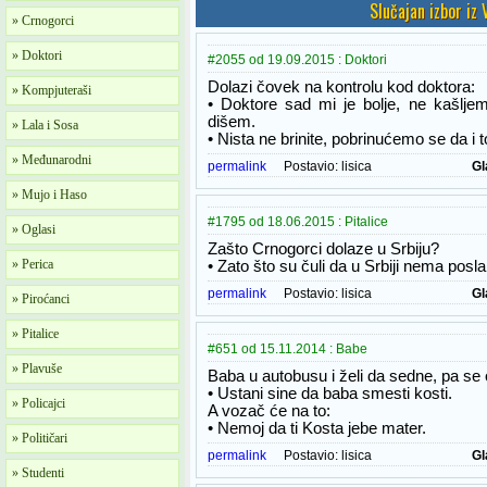
Slučajan izbor iz
» Crnogorci
» Doktori
#2055 od 19.09.2015 : Doktori
Dolazi čovek na kontrolu kod doktora:
» Kompjuteraši
• Doktore sad mi je bolje, ne kašlj
dišem.
» Lala i Sosa
• Nista ne brinite, pobrinućemo se da i 
» Međunarodni
permalink
Postavio:
lisica
Gl
» Mujo i Haso
#1795 od 18.06.2015 : Pitalice
» Oglasi
Zašto Crnogorci dolaze u Srbiju?
» Perica
• Zato što su čuli da u Srbiji nema posla
permalink
Postavio:
lisica
Gl
» Piroćanci
» Pitalice
#651 od 15.11.2014 : Babe
» Plavuše
Baba u autobusu i želi da sedne, pa se
• Ustani sine da baba smesti kosti.
» Policajci
A vozač će na to:
• Nemoj da ti Kosta jebe mater.
» Političari
permalink
Postavio:
lisica
Gl
» Studenti