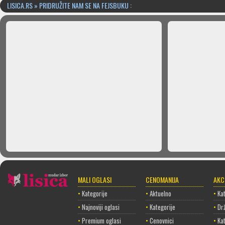
LISICA.RS » PRIDRUŽITE NAM SE NA FEJSBUKU :
MALI OGLASI
CENOMANIJA
AKC
•
Kategorije
•
Aktuelno
•
Kat
•
Najnoviji oglasi
•
Kategorije
•
Dr
•
Premium oglasi
•
Cenovnici
•
Ka