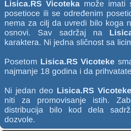
Lisica.RS Vicoteka
može imati s
posetioce ili se određenim poset
nema za cilj da uvredi bilo koga na
osnovi. Sav sadržaj na
Lisic
karaktera. Ni jedna sličnost sa li
Posetom
Lisica.RS Vicoteke
smat
najmanje 18 godina i da prihvatate
Ni jedan deo
Lisica.RS Vicotek
niti za promovisanje istih. Za
distribucija bilo kod dela sad
dozvole.