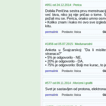
#951 od 24.12.2014 : Perica
Dobila Peričina sestra prvu menstruaciju
već biva, niko joj nije pričao o tome.
požali mu se. Perica, onako umno osmotr
• Koliko znam i kako mi ovo sve izgleda
kitu.
permalink
Postavio:
lisica
Gl
#1856 od 05.07.2015 : Međunarodni
Anketa u Švajcarskoj: "Da li misli
stranaca?"
• 5% je odgovorilo - NE.
• 20% je odgovorilo - DA.
• 75% je odgovorilo: Bolji me kurac, to j
permalink
Postavio:
lisica
Gl
#577 od 09.11.2014 : Aforizmi i grafiti
Svet je sastavljen od protona, elektrona, 
permalink
Postavio:
lisica
Gl