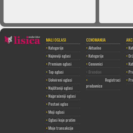
MALI OGLASI
CENOMANIJA
AKC
•
Kategorije
•
Aktuelno
•
Kat
•
Najnoviji oglasi
•
Kategorije
•
Dr
•
Premium oglasi
•
Cenovnici
•
Ka
•
Top oglasi
• Brendovi
•
Pr
•
Uokvireni oglasi
•
Registracija
•
Pr
prodavnice
•
Najčitaniji oglasi
•
Najpraćeniji oglasi
•
Postavi oglas
•
Moji oglasi
•
Oglasi koje pratim
•
Moje transakcije