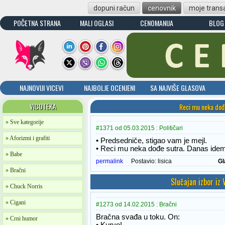
dopuni račun
cenovnik
moje transa
POČETNA STRANA
MALI OGLASI
CENOMANIJA
BLOG
NAJNOVIJI VICEVI
NAJBOLJE OCENJENI
SA NAJVIŠE GLASOVA
VICOTEKA
Reci mu neka dođ
» Sve kategorije
#1371 od 05.03.2015 : Političari
» Aforizmi i grafiti
• Predsedniče, stigao vam je mejl.
• Reci mu neka dođe sutra. Danas idem
» Babe
permalink
Postavio:
lisica
Gl
» Bračni
Slučajan izbor iz
» Chuck Norris
» Cigani
#1273 od 14.02.2015 : Bračni
Bračna svađa u toku. On:
» Crni humor