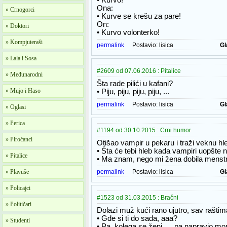
• Kurvo!
Ona:
» Crnogorci
• Kurve se krešu za pare!
On:
» Doktori
• Kurvo volonterko!
» Kompjuteraši
permalink
Postavio:
lisica
Gl
» Lala i Sosa
#2609 od 07.06.2016 : Pitalice
» Međunarodni
Šta rade pilići u kafani?
» Mujo i Haso
• Piju, piju, piju, piju, ...
permalink
Postavio:
lisica
Gl
» Oglasi
» Perica
#1194 od 30.10.2015 : Crni humor
» Piroćanci
Otišao vampir u pekaru i traži veknu hl
• Šta će tebi hleb kada vampiri uopšte n
» Pitalice
• Ma znam, nego mi žena dobila menst
» Plavuše
permalink
Postavio:
lisica
Gl
» Policajci
#1523 od 31.03.2015 : Bračni
» Političari
Dolazi muž kući rano ujutro, sav rašti
• Gde si ti do sada, aaa?
» Studenti
• Pa, kolega se ženi, ... pa napravio 