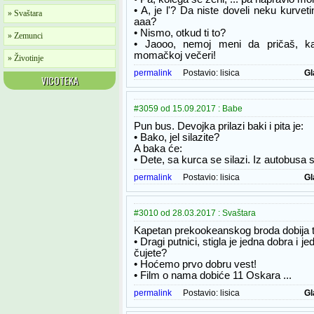
• A, je l'? Da niste doveli neku kurveti
» Svaštara
aaa?
• Nismo, otkud ti to?
» Zemunci
• Jaooo, nemoj meni da pričaš, k
momačkoj večeri!
» Životinje
permalink
Postavio:
lisica
Gl
VICOTEKA
#3059 od 15.09.2017 : Babe
Pun bus. Devojka prilazi baki i pita je:
• Bako, jel silazite?
A baka će:
• Dete, sa kurca se silazi. Iz autobusa s
permalink
Postavio:
lisica
Gl
#3010 od 28.03.2017 : Svaštara
Kapetan prekookeanskog broda dobija t
• Dragi putnici, stigla je jedna dobra i j
čujete?
• Hoćemo prvo dobru vest!
• Film o nama dobiće 11 Oskara ...
permalink
Postavio:
lisica
Gl