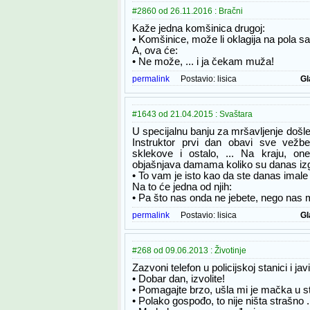
#2860 od 26.11.2016 : Bračni
Kaže jedna komšinica drugoj:
• Komšinice, može li oklagija na pola s
A, ova će:
• Ne može, ... i ja čekam muža!
permalink
Postavio:
lisica
Gl
#1643 od 21.04.2015 : Svaštara
U specijalnu banju za mršavljenje došl
Instruktor prvi dan obavi sve vežbe
sklekove i ostalo, ... Na kraju, on
objašnjava damama koliko su danas izgub
• To vam je isto kao da ste danas imale
Na to će jedna od njih:
• Pa što nas onda ne jebete, nego nas 
permalink
Postavio:
lisica
Gl
#268 od 09.06.2013 : Životinje
Zazvoni telefon u policijskoj stanici i jav
• Dobar dan, izvolite!
• Pomagajte brzo, ušla mi je mačka u s
• Polako gospođo, to nije ništa strašno .