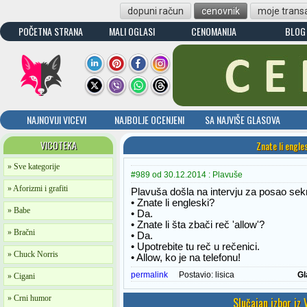
dopuni račun
cenovnik
moje transa
POČETNA STRANA
MALI OGLASI
CENOMANIJA
BLOG
NAJNOVIJI VICEVI
NAJBOLJE OCENJENI
SA NAJVIŠE GLASOVA
VICOTEKA
Znate li engle
» Sve kategorije
#989 od 30.12.2014 : Plavuše
» Aforizmi i grafiti
Plavuša došla na intervju za posao sekre
• Znate li engleski?
» Babe
• Da.
• Znate li šta zbači reč 'allow'?
» Bračni
• Da.
• Upotrebite tu reč u rečenici.
» Chuck Norris
• Allow, ko je na telefonu!
permalink
Postavio:
lisica
Gl
» Cigani
» Crni humor
Slučajan izbor iz