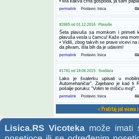
• Ma kakva crna gospođa, ja sam papa
permalink
Postavio:
lisica
Gl
#2865 od 01.12.2016 : Plavuše
Šeta plavuša sa momkom i primeti k
plavuša vesla u čamcu! Kaže ona mom
• Vidiš, zbog takvih se prave vicevi 
da plivam, išla bih da je udavim!
permalink
Postavio:
lisica
Gl
#1791 od 18.06.2015 : Svaštara
Lako je švalerku upisati u mobiln
Automehaničar". Zajebano je kad ti R
pošalje poruku: "Volim te mišiću moj!".
permalink
Postavio:
lisica
Gl
« Pročitaj još viceva 
Lisica.RS Vicoteka
može imati s
posetioce ili se određenim poset