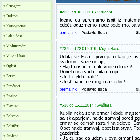
» Crnogorci
#2255 od 30.11.2015 : Studenti
» Doktori
Idemo da spremamo ispit iz matema
odeću oduzmemo, noge podelimo, pa 
» Kompjuteraši
permalink
Postavio:
lisica
Gl
» Lala i Sosa
» Međunarodni
#2379 od 22.01.2016 : Mujo i Haso
» Mujo i Haso
Udala se Fata i prvo jutro kad je ust
svekrom. Kaže on njoj:
» Oglasi
• Hajd' naspi mi malo vode i donesi!
Donela ona vodu i pita on nju:
» Perica
• Je l' otekla malo?
• Jest' babo, ne mogu da sedim!
» Piroćanci
permalink
Postavio:
lisica
Gl
» Pitalice
#636 od 15.11.2014 : Svaštara
» Plavuše
Kupila neka žena ormar i dođe majstor 
» Policajci
sa sklapanjem, naiđe tramvaj pored zg
ormar se odmah rasturi na delove. Šta
» Političari
Opet naiđe tramvaj, opet ista stvar. P
gazdarici:
» Studenti
• Ja ću sad da uđem u ovaj ormar i s