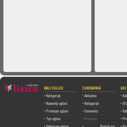
MALI OGLASI
CENOMANIJA
AKC
•
Kategorije
•
Aktuelno
•
Kat
•
Najnoviji oglasi
•
Kategorije
•
Dr
•
Premium oglasi
•
Cenovnici
•
Ka
•
Top oglasi
• Brendovi
•
Pr
•
Uokvireni oglasi
•
Registracija
•
Pr