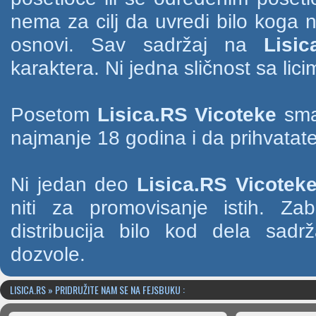
nema za cilj da uvredi bilo koga na
osnovi. Sav sadržaj na
Lisic
karaktera. Ni jedna sličnost sa li
Posetom
Lisica.RS Vicoteke
smat
najmanje 18 godina i da prihvatate
Ni jedan deo
Lisica.RS Vicotek
niti za promovisanje istih. Za
distribucija bilo kod dela sad
dozvole.
LISICA.RS » PRIDRUŽITE NAM SE NA FEJSBUKU :