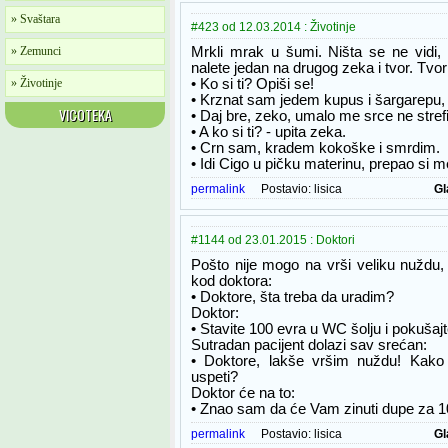
» Svaštara
#423 od 12.03.2014 : Životinje
» Zemunci
Mrkli mrak u šumi. Ništa se ne vidi
nalete jedan na drugog zeka i tvor. Tvor
» Životinje
• Ko si ti? Opiši se!
• Krznat sam jedem kupus i šargarepu,
VICOTEKA
• Daj bre, zeko, umalo me srce ne strefi
• A ko si ti? - upita zeka.
• Crn sam, kradem kokoške i smrdim.
• Idi Cigo u pičku materinu, prepao si m
permalink
Postavio:
lisica
Gl
#1144 od 23.01.2015 : Doktori
Pošto nije mogo na vrši veliku nuždu, n
kod doktora:
• Doktore, šta treba da uradim?
Doktor:
• Stavite 100 evra u WC šolju i pokušajt
Sutradan pacijent dolazi sav srećan:
• Doktore, lakše vršim nuždu! Kako
uspeti?
Doktor će na to:
• Znao sam da će Vam zinuti dupe za 1
permalink
Postavio:
lisica
Gl