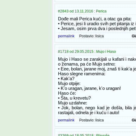
#2843 od 13.11.2016 : Perica
Dođe mali Perica kući, a otac ga pita:
• Perice, jesi li uradio svih pet pitanja iz 
• Jesam, osim prva dva i poslednjih pet
permalink
Postavio:
lisica
Gl
#1718 od 29.05.2015 : Mujo i Haso
Mujo i Haso se zarakijali u kafani i n
o ženama, pa će Mujo setno:
• Eee, bolan, jarane moj, znaš ti kak'a j
Haso slegne ramenima:
• Kak'a?
Mujo otpije:
• K'o uragan, jarane, k'o uragan!
Haso će:
• Šta, u krevetu?
Mujo uzdahne:
• Jok, bolan, nego kad je došla, bila 
rastajali, odnela je i kuću i auto!
permalink
Postavio:
lisica
Gl
#3269 od 18.05.2018 : Plavuše