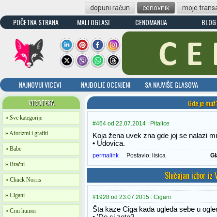
dopuni račun
cenovnik
moje transa
POČETNA STRANA
MALI OGLASI
CENOMANIJA
BLOG
NAJNOVIJI VICEVI
NAJBOLJE OCENJENI
SA NAJVIŠE GLASOVA
VICOTEKA
Gde je muž
» Sve kategorije
#464 od 22.07.2014 : Pitalice
» Aforizmi i grafiti
Koja žena uvek zna gde joj se nalazi 
• Udovica.
» Babe
permalink
Postavio:
lisica
Gl
» Bračni
Slučajan izbor iz
» Chuck Norris
» Cigani
#1928 od 23.07.2015 : Cigani
Šta kaze Ciga kada ugleda sebe u ogle
» Crni humor