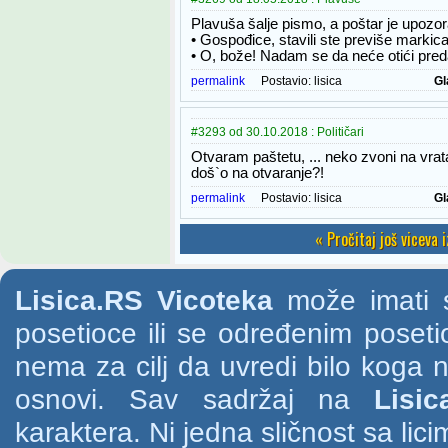
Plavuša šalje pismo, a poštar je upozo
• Gospođice, stavili ste previše markic
• O, bože! Nadam se da neće otići pred
permalink
Postavio:
lisica
Gl
#3293 od 30.10.2018 : Političari
Otvaram paštetu, ... neko zvoni na vrata,
doš`o na otvaranje?!
permalink
Postavio:
lisica
Gl
« Pročitaj još viceva 
Lisica.RS Vicoteka
može imati s
posetioce ili se određenim poset
nema za cilj da uvredi bilo koga na
osnovi. Sav sadržaj na
Lisic
karaktera. Ni jedna sličnost sa li