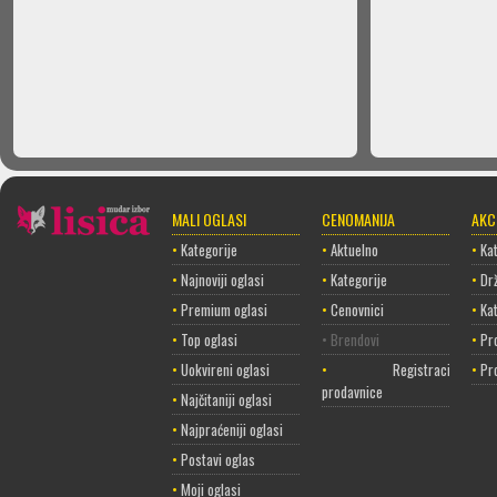
MALI OGLASI
CENOMANIJA
AKC
•
Kategorije
•
Aktuelno
•
Kat
•
Najnoviji oglasi
•
Kategorije
•
Dr
•
Premium oglasi
•
Cenovnici
•
Ka
•
Top oglasi
• Brendovi
•
Pr
•
Uokvireni oglasi
•
Registracija
•
Pr
prodavnice
•
Najčitaniji oglasi
•
Najpraćeniji oglasi
•
Postavi oglas
•
Moji oglasi