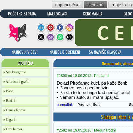
dopuni račun
cenovnik
moje transa
POČETNA STRANA
MALI OGLASI
CENOMANIJA
BLOG
NAJNOVIJI VICEVI
NAJBOLJE OCENJENI
SA NAJVIŠE GLASOVA
VICOTEKA
Nemam auto, ali ima
» Sve kategorije
#1800 od 18.06.2015 : Piroćanci
» Aforizmi i grafiti
Dolazi Piroćanac kući, pa kaže ženi:
• Ponovo poskupeo benzin!
» Babe
• Pa šta to tebe briga kad nemaš auto!
• Nemam auto, ali imam upaljač.
» Bračni
permalink
Postavio:
lisica
Gl
» Chuck Norris
Slučajan izbor iz
» Cigani
» Crni humor
#2582 od 19.05.2016 : Međunarodni