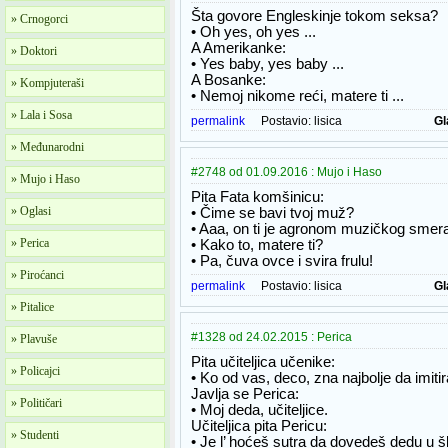
Šta govore Engleskinje tokom seksa?
» Crnogorci
• Oh yes, oh yes ...
A Amerikanke:
» Doktori
• Yes baby, yes baby ...
A Bosanke:
» Kompjuteraši
• Nemoj nikome reći, matere ti ...
» Lala i Sosa
permalink
Postavio:
lisica
Gl
» Međunarodni
#2748 od 01.09.2016 : Mujo i Haso
» Mujo i Haso
Pita Fata komšinicu:
» Oglasi
• Čime se bavi tvoj muž?
• Aaa, on ti je agronom muzičkog smer
» Perica
• Kako to, matere ti?
• Pa, čuva ovce i svira frulu!
» Piroćanci
permalink
Postavio:
lisica
Gl
» Pitalice
#1328 od 24.02.2015 : Perica
» Plavuše
Pita učiteljica učenike:
» Policajci
• Ko od vas, deco, zna najbolje da imiti
Javlja se Perica:
» Političari
• Moj deda, učiteljice.
Učiteljica pita Pericu:
» Studenti
• Je l’ hoćeš sutra da dovedeš dedu u 