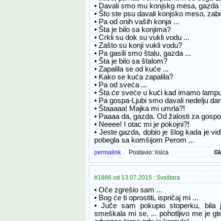
• Davali smo mu konjskg mesa, gazda .
• Što ste psu davali konjsko meso, za
• Pa od onih vaših konja ...
• Šta je bilo sa konjima?
• Crkli su dok su vukli vodu ...
• Zašto su konji vukli vodu?
• Pa gasili smo štalu, gazda ...
• Šta je bilo sa štalom?
• Zapalila se od kuće ...
• Kako se kuća zapalila?
• Pa od sveća ...
• Šta će sveće u kući kad imamo lamp
• Pa gospa-Ljubi smo davali nedelju dan
• Štaaaaa! Majka mi umrla?!
• Paaaa da, gazda. Od žalosti za gospon
• Neeee! I otac mi je pokojni?!
• Jeste gazda, dobio je šlog kada je v
pobegla sa komšijom Perom ...
permalink
Postavio:
lisica
Gl
#1886 od 13.07.2015 : Svaštara
• Oče zgrešio sam ...
• Bog će ti oprostiti, ispričaj mi ...
• Juče sam pokupio stoperku, bila 
smeškala mi se, ... pohotljivo me je gl