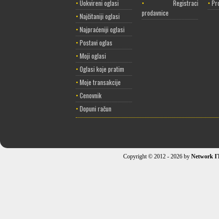
•
Uokvireni oglasi
•
Registracija
•
Pr
prodavnice
•
Najčitaniji oglasi
•
Najpraćeniji oglasi
•
Postavi oglas
•
Moji oglasi
•
Oglasi koje pratim
•
Moje transakcije
•
Cenovnik
•
Dopuni račun
Copyright © 2012 - 2026 by
Network I