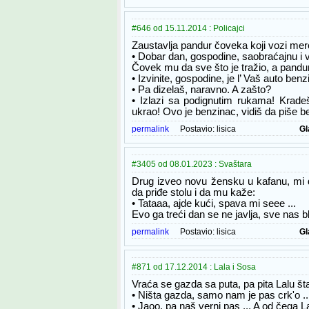
#646 od 15.11.2014 : Policajci
Zaustavlja pandur čoveka koji vozi me
• Dobar dan, gospodine, saobraćajnu i
Čovek mu da sve što je tražio, a pandu
• Izvinite, gospodine, je l’ Vaš auto benz
• Pa dizelaš, naravno. A zašto?
• Izlazi sa podignutim rukama! Krade
ukrao! Ovo je benzinac, vidiš da piše b
permalink
Postavio:
lisica
Gl
#3405 od 08.01.2023 : Svaštara
Drug izveo novu žensku u kafanu, mi
da priđe stolu i da mu kaže:
• Tataaa, ajde kući, spava mi seee ...
Evo ga treći dan se ne javlja, sve nas bl
permalink
Postavio:
lisica
Gl
#871 od 17.12.2014 : Lala i Sosa
Vraća se gazda sa puta, pa pita Lalu št
• Ništa gazda, samo nam je pas crk'o ..
• Jaoo, pa naš verni pas ... A od čega L