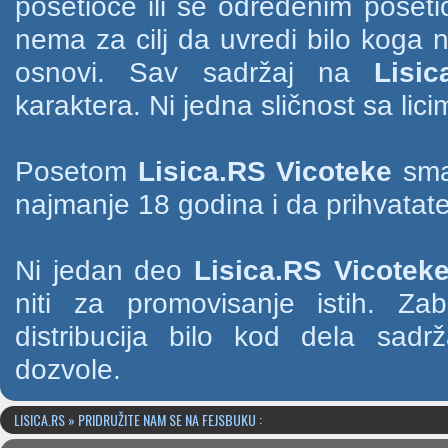
posetioce ili se određenim poset
nema za cilj da uvredi bilo koga na
osnovi. Sav sadržaj na
Lisic
karaktera. Ni jedna sličnost sa li
Posetom
Lisica.RS Vicoteke
smat
najmanje 18 godina i da prihvatate
Ni jedan deo
Lisica.RS Vicotek
niti za promovisanje istih. Za
distribucija bilo kod dela sad
dozvole.
LISICA.RS » PRIDRUŽITE NAM SE NA FEJSBUKU :