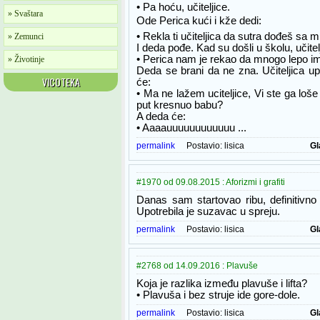
• Pa hoću, učiteljice.
» Svaštara
Ode Perica kući i kže dedi:
• Rekla ti učiteljica da sutra dođeš sa 
» Zemunci
I deda pođe. Kad su došli u školu, učitel
• Perica nam je rekao da mnogo lepo imi
» Životinje
Deda se brani da ne zna. Učiteljica up
VICOTEKA
će:
• Ma ne lažem uciteljice, Vi ste ga loše p
put kresnuo babu?
A deda će:
• Aaaauuuuuuuuuuuu ...
permalink
Postavio:
lisica
Gl
#1970 od 09.08.2015 : Aforizmi i grafiti
Danas sam startovao ribu, definitivno
Upotrebila je suzavac u spreju.
permalink
Postavio:
lisica
Gl
#2768 od 14.09.2016 : Plavuše
Koja je razlika između plavuše i lifta?
• Plavuša i bez struje ide gore-dole.
permalink
Postavio:
lisica
Gl