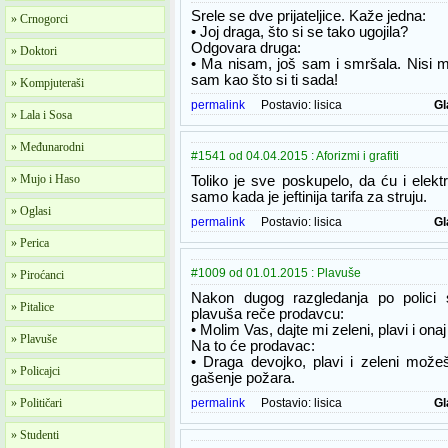
Srele se dve prijateljice. Kаže jedna:
» Crnogorci
• Joj draga, što si se tako ugojila?
Odgovara druga:
» Doktori
• Ma nisam, još sam i smršala. Nisi m
sam kao što si ti sada!
» Kompjuteraši
permalink
Postavio:
lisica
Gl
» Lala i Sosa
» Međunarodni
#1541 od 04.04.2015 : Aforizmi i grafiti
» Mujo i Haso
Toliko je sve poskupelo, da ću i elekt
samo kada je jeftinija tarifa za struju.
» Oglasi
permalink
Postavio:
lisica
Gl
» Perica
#1009 od 01.01.2015 : Plavuše
» Piroćanci
Nakon dugog razgledanja po polici 
» Pitalice
plavuša reče prodavcu:
• Molim Vas, dajte mi zeleni, plavi i onaj
» Plavuše
Na to će prodavac:
• Draga devojko, plavi i zeleni možeš
» Policajci
gašenje požara.
» Političari
permalink
Postavio:
lisica
Gl
» Studenti