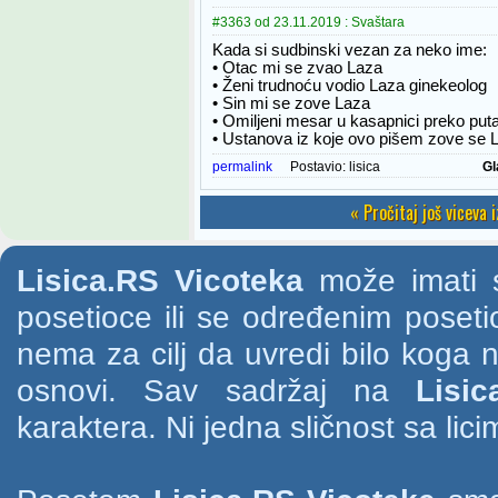
#3363 od 23.11.2019 : Svaštara
Kada si sudbinski vezan za neko ime:
• Otac mi se zvao Laza
• Ženi trudnoću vodio Laza ginekeolog
• Sin mi se zove Laza
• Omiljeni mesar u kasapnici preko put
• Ustanova iz koje ovo pišem zove se L
permalink
Postavio:
lisica
Gl
« Pročitaj još viceva 
Lisica.RS Vicoteka
može imati s
posetioce ili se određenim poset
nema za cilj da uvredi bilo koga na
osnovi. Sav sadržaj na
Lisic
karaktera. Ni jedna sličnost sa li