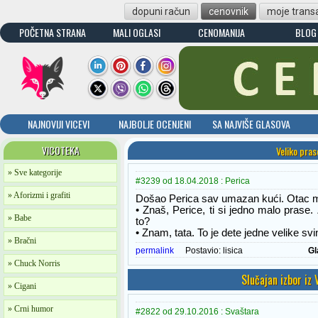
dopuni račun
cenovnik
moje transa
POČETNA STRANA
MALI OGLASI
CENOMANIJA
BLOG
NAJNOVIJI VICEVI
NAJBOLJE OCENJENI
SA NAJVIŠE GLASOVA
VICOTEKA
Veliko pras
» Sve kategorije
#3239 od 18.04.2018 : Perica
» Aforizmi i grafiti
Došao Perica sav umazan kući. Otac 
• Znaš, Perice, ti si jedno malo prase. 
» Babe
to?
• Znam, tata. To je dete jedne velike svi
» Bračni
permalink
Postavio:
lisica
Gl
» Chuck Norris
Slučajan izbor iz
» Cigani
» Crni humor
#2822 od 29.10.2016 : Svaštara