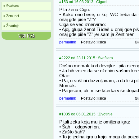
#153 od 16.03.2013 : Cigani
» Svaštara
Pita žena Cigu:
• Kako ono beše, u koji WC treba da u
» Zemunci
onaj gde piše "Ž"?
Ciga se već iznervirao:
» Životinje
• Ajoj, glupa ženo! Ti ideš u onaj gde p
onaj gde piše "Ž" jer sam ja Žentlmen!
VICOTEKA
permalink
Postavio:
lisica
Gl
#2222 od 23.11.2015 : Svaštara
Došao momak kod devojke i pita njeno
• Ja bih voleo da se oženim vašom kćer
Otac:
• Pa, u suštini dozvoljavam, a da li si p
Momak:
• Pa jesam, ali mi se kćerka više dopad
permalink
Postavio:
lisica
Gl
#1035 od 06.01.2015 : Životinje
Pitali zeku koja mu je omiljena igra:
• Šah – odgovori on.
• Zašto šah?
• To je jedina igra u kojoj mogu da poje