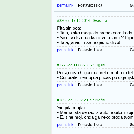
permalink
Postavio:
lisica
Gl
#880 od 17.12.2014 : Svaštara
Pita sin oca:
• Tata, kako mogu da prepoznam kada j
• Sine, vidiš ona dva drveta tamo? Pijan
• Tata, ja vidim samo jedno drvo!
permalink
Postavio:
lisica
Gl
#1775 od 11.06.2015 : Cigani
Pričaju dva Ciganina preko mobilnih tel
• Čuj brate, nemoj da prićaš po ciganjsk
permalink
Postavio:
lisica
Gl
#1859 od 05.07.2015 : Bračni
Sin pita majku:
• Mama, šta se radi s automobilom koji
• E, sine moj, onda ga neko proda tvom 
permalink
Postavio:
lisica
Gl