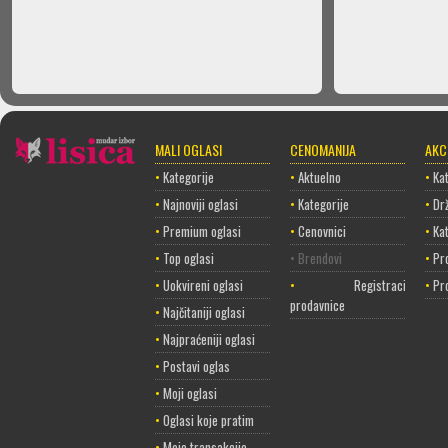
MALI OGLASI
CENOMANIJA
AKC
•
Kategorije
•
Aktuelno
•
Kat
•
Najnoviji oglasi
•
Kategorije
•
Dr
•
Premium oglasi
•
Cenovnici
•
Ka
•
Top oglasi
• Brendovi
•
Pr
•
Uokvireni oglasi
•
Registracija
•
Pr
prodavnice
•
Najčitaniji oglasi
•
Najpraćeniji oglasi
•
Postavi oglas
•
Moji oglasi
•
Oglasi koje pratim
•
Moje transakcije