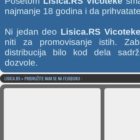
Posetom
Lisica.RS Vicoteke
smat
najmanje 18 godina i da prihvatate
Ni jedan deo
Lisica.RS Vicotek
niti za promovisanje istih. Za
distribucija bilo kod dela sad
dozvole.
LISICA.RS » PRIDRUŽITE NAM SE NA FEJSBUKU :