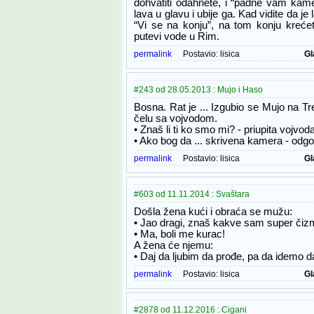
dohvatiti odahnete, i “padne vam kam
lava u glavu i ubije ga. Kad vidite da je 
“Vi se na konju”, na tom konju krećet
putevi vode u Rim.
permalink
Postavio:
lisica
Gl
#243 od 28.05.2013 : Mujo i Haso
Bosna. Rat je ... Izgubio se Mujo na Tr
čelu sa vojvodom.
• Znaš li ti ko smo mi? - priupita vojvoda
• Ako bog da ... skrivena kamera - odg
permalink
Postavio:
lisica
Gl
#603 od 11.11.2014 : Svaštara
Došla žena kući i obraća se mužu:
• Jao dragi, znaš kakve sam super čiz
• Ma, boli me kurac!
A žena će njemu:
• Daj da ljubim da prođe, pa da idemo 
permalink
Postavio:
lisica
Gl
#2878 od 11.12.2016 : Cigani