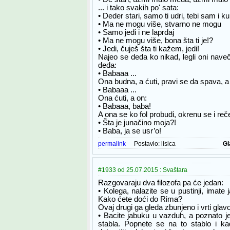
... i tako svakih po' sata:
• Deder stari, samo ti udri, tebi sam i kup
• Ma ne mogu više, stvarno ne mogu
• Samo jedi i ne laprdaj
• Ma ne mogu više, bona šta ti je!?
• Jedi, čuješ šta ti kažem, jedi!
Najeo se deda ko nikad, legli oni naveč
deda:
• Babaaa ...
Ona budna, a ćuti, pravi se da spava, a
• Babaaa ...
Ona ćuti, a on:
• Babaaa, baba!
A ona se ko fol probudi, okrenu se i reč
• Šta je junačino moja?!
• Baba, ja se usr’o!
permalink
Postavio:
lisica
Gl
#1933 od 25.07.2015 : Svaštara
Razgovaraju dva filozofa pa će jedan:
• Kolega, nalazite se u pustinji, imate
Kako ćete doći do Rima?
Ovaj drugi ga gleda zbunjeno i vrti glav
• Bacite jabuku u vazduh, a poznato j
stabla. Popnete se na to stablo i k