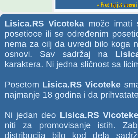
« Pročitaj još viceva 
Lisica.RS Vicoteka
može imati s
posetioce ili se određenim poset
nema za cilj da uvredi bilo koga na
osnovi. Sav sadržaj na
Lisic
karaktera. Ni jedna sličnost sa li
Posetom
Lisica.RS Vicoteke
smat
najmanje 18 godina i da prihvatate
Ni jedan deo
Lisica.RS Vicotek
niti za promovisanje istih. Za
distribucija bilo kod dela sad