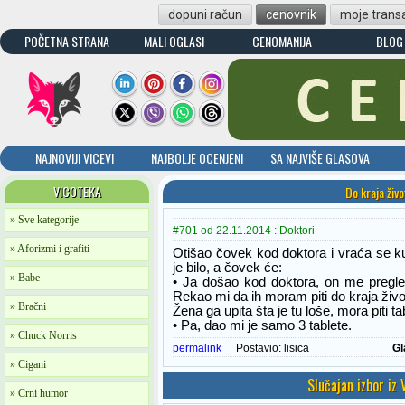
dopuni račun
cenovnik
moje transa
POČETNA STRANA
MALI OGLASI
CENOMANIJA
BLOG
NAJNOVIJI VICEVI
NAJBOLJE OCENJENI
SA NAJVIŠE GLASOVA
VICOTEKA
Do kraja živo
» Sve kategorije
#701 od 22.11.2014 : Doktori
» Aforizmi i grafiti
Otišao čovek kod doktora i vraća se ku
je bilo, a čovek će:
» Babe
• Ja došao kod doktora, on me pregled
Rekao mi da ih moram piti do kraja živo
» Bračni
Žena ga upita šta je tu loše, mora piti t
• Pa, dao mi je samo 3 tablete.
» Chuck Norris
permalink
Postavio:
lisica
Gl
» Cigani
Slučajan izbor iz
» Crni humor