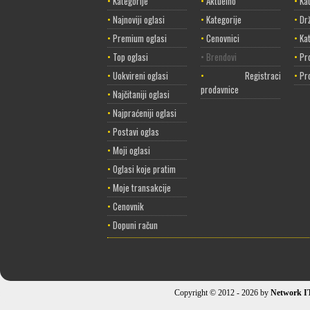
•
Kategorije
•
Aktuelno
•
Kat
•
Najnoviji oglasi
•
Kategorije
•
Dr
•
Premium oglasi
•
Cenovnici
•
Ka
•
Top oglasi
• Brendovi
•
Pr
•
Uokvireni oglasi
•
Registracija
•
Pr
prodavnice
•
Najčitaniji oglasi
•
Najpraćeniji oglasi
•
Postavi oglas
•
Moji oglasi
•
Oglasi koje pratim
•
Moje transakcije
•
Cenovnik
•
Dopuni račun
Copyright © 2012 - 2026 by
Network I