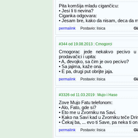
Pita komšija mladu cigančicu:
• Jesi li ti nevina?
Ciganka odgovara:
• Jesam bre, kako da nisam, deca da mi
permalink
Postavio:
lisica
Gl
#344 od 19.08.2013 : Crnogorci
Crnogorac jede nekakvo pecivo u 
prodavačici i upita:
• A, đevojko, sa čim je ovo pecivo?
• Sa jajima, kaže ona.
• E pa, drugi put obrijte jaja.
permalink
Postavio:
lisica
Gl
#3326 od 11.03.2019 : Mujo i Haso
Zove Mujo Fatu telefonom:
• Alo, Fato, gde si?
• Eto me u Zvorniku na Savi.
• Kako na Savi kad u Zvorniku teče Dri
• Čekaj ba, ... evo ti Save, pa neka ti on
permalink
Postavio:
lisica
Gl