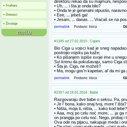
direktoru rekao da su majmuni, nesposobn
» Svaštara
• Uh, ... i šta je onda bilo?
• Onda te je generalni otpustio, naravno
» Zemunci
• Eee, ... jebeš ga!
• Jesam, ... danas. ... Vraćaš se na pos
» Životinje
permalink
Postavio:
lisica
Gl
VICOTEKA
#1345 od 27.02.2015 : Cigani
Bio Ciga u vojsci kad je sneg napadao 
postrojio vojsku pa kaže:
• Ko pišanjem ispiše svoje ime u snegu
Svi krenu da pokušavaju, samo Ciga sto
• Šta je, Cigo, ne možeš?
• Ma, mogu gos’n kapetan, al’ da mi ga p
permalink
Postavio:
lisica
Gl
#2357 od 16.01.2016 : Babe
Razgovaraju dve babe o seksu. Pa, prv
• Je l' bona, kako onaj tvoj, more l’ išta?
• Ništa, moja ti, ništa, ... kako kod tebe?
• Aaa, moj po celu noć more, ... ja g
on prangija po celu noć. Nego, probaj i 
Ova ode na pijacu, nakupuje meda i ora
• De stari, uzmi malo meda, uzmi malo