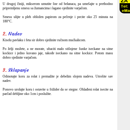
U drugoj činiji, mikserom umutite šne od belanaca, pa umešajte u prethodno
pripremljenu smesu sa žumancima i lagano sjedinite varjačom.
Smesu ulijte u pleh obložen papirom za pečenje i pecite oko 25 minuta na
180°C.
2.
Nadev
Kiselu pavlaku i feta sir dobro sjedinite ručnom mućkalicom.
Po želji možete, a ne morate, ubaciti malo stišnjene šunke iseckane na sitne
kockice i jedno kuvano jaje, takođe iseckano na sitne kockice. Potom masu
dobro sjedinite varjačom.
3.
Sklapanje
Odmotajte koru za rolat i premažite je debelim slojem nadeva. Utrošite sav
nadev.
Ponovo urolajte koru i ostavite u frižider da se stegne. Ohlađeni rolat isecite na
parčad debljine oko 1cm i poslužite.