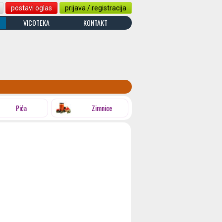
postavi oglas
prijava / registracija
VICOTEKA
KONTAKT
Pića
Zimnice