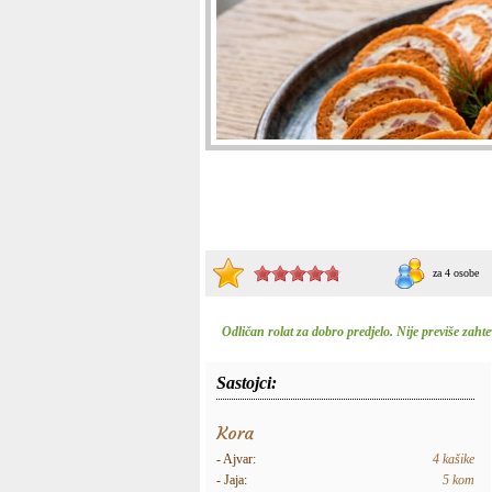
za 4 osobe
Odličan rolat za dobro predjelo. Nije previše zaht
Sastojci:
Kora
- Ajvar:
4 kašike
- Jaja:
5 kom