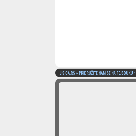
LISICA.RS » PRIDRUŽITE NAM SE NA FEJSBUKU :