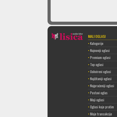
MALI OGLASI
•
Kategorije
•
Najnoviji oglasi
•
Premium oglasi
•
Top oglasi
•
Uokvireni oglasi
•
Najčitaniji oglasi
•
Najpraćeniji oglasi
•
Postavi oglas
•
Moji oglasi
•
Oglasi koje pratim
•
Moje transakcije