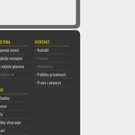
COTEKA
KONTAKT
jnoviji vicevi
•
Kontakt
jbolje ocenjeni
• O nama
 najviše glasova
• Marketing
šaljite vic
•
Politika privatnosti
•
Prava i obaveze
OG
tuelno
romo
fo
liko otvaranje
vrt