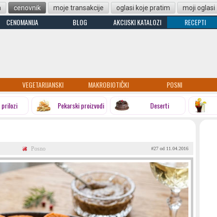
n
cenovnik
moje transakcije
oglasi koje pratim
moji oglasi
CENOMANIJA
BLOG
AKCIJSKI KATALOZI
RECEPTI
VEGETARIJANSKI
MAKROBIOTIČKI
POSNI
i prilozi
Pekarski proizvodi
Deserti
Posno
#27 od 11.04.2016