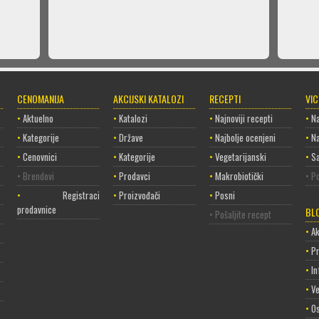
CENOMANIJA
AKCIJSKI KATALOZI
RECEPTI
VI
•
Aktuelno
•
Katalozi
•
Najnoviji recepti
•
Na
•
Kategorije
•
Države
•
Najbolje ocenjeni
•
Na
•
Cenovnici
•
Kategorije
•
Vegetarijanski
•
Sa
• Brendovi
•
Prodavci
•
Makrobiotički
• Po
•
Registracija
•
Proizvođači
•
Posni
prodavnice
BL
• Pošaljite recept
•
Ak
•
P
•
In
•
Ve
•
Os