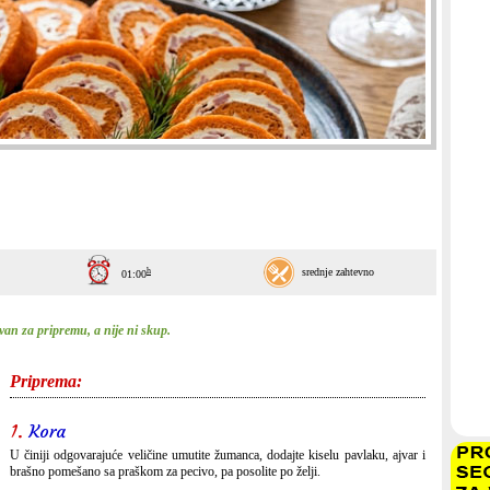
h
srednje zahtevno
01:00
evan za pripremu, a nije ni skup.
Priprema:
1.
Kora
U činiji odgovarajuće veličine umutite žumanca, dodajte kiselu pavlaku, ajvar i
brašno pomešano sa praškom za pecivo, pa posolite po želji.