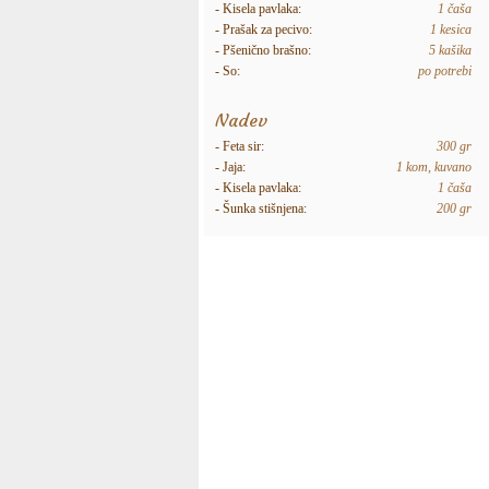
- Kisela pavlaka:
1 čaša
- Prašak za pecivo:
1 kesica
- Pšenično brašno:
5 kašika
- So:
po potrebi
Nadev
- Feta sir:
300 gr
- Jaja:
1 kom, kuvano
- Kisela pavlaka:
1 čaša
- Šunka stišnjena:
200 gr