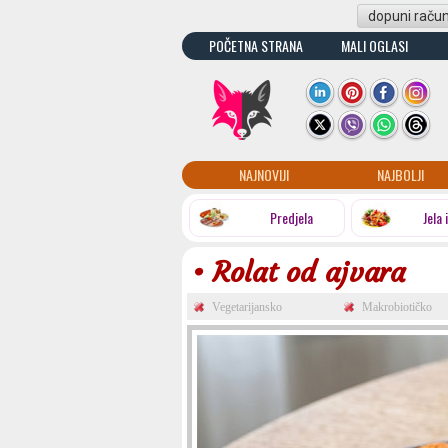
dopuni raču
POČETNA STRANA
MALI OGLASI
NAJNOVIJI
NAJBOLJI
Predjela
Jela 
• Rolat od ajvara
Vegetarijansko
Makrobiotičko