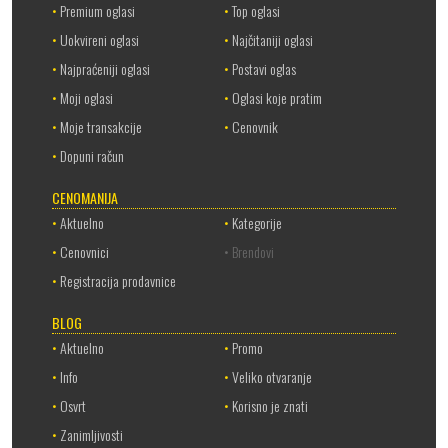
•
Premium oglasi
•
Top oglasi
•
Uokvireni oglasi
•
Najčitaniji oglasi
•
Najpraćeniji oglasi
•
Postavi oglas
•
Moji oglasi
•
Oglasi koje pratim
•
Moje transakcije
•
Cenovnik
•
Dopuni račun
CENOMANIJA
•
Aktuelno
•
Kategorije
•
Cenovnici
• Brendovi
•
Registracija prodavnice
BLOG
•
Aktuelno
•
Promo
•
Info
•
Veliko otvaranje
•
Osvrt
•
Korisno je znati
•
Zanimljivosti