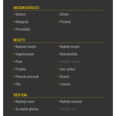
AKCIJSKI KATALOZI
•
Katalozi
•
Države
•
Kategorije
•
Prodavci
•
Proizvođači
RECEPTI
•
Najnoviji recepti
•
Najbolji recepti
•
Vegetarijanski
•
Makrobiotički
•
Posni
• Pošaljite recept
•
Predjela
•
Jela i prilozi
•
Pekarski proizvodi
•
Deserti
•
Pića
•
Zimnice
VICOTEKA
•
Najnoviji vicevi
•
Najbolje ocenjeni
•
Sa najviše glasova
• Pošaljite vic