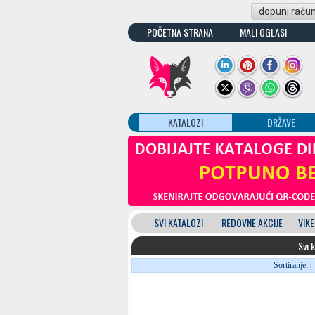
dopuni raču
POČETNA STRANA
MALI OGLASI
KATALOZI
DRŽAVE
SVI KATALOZI
REDOVNE AKCIJE
VIKE
Svi 
Sortiranje: |