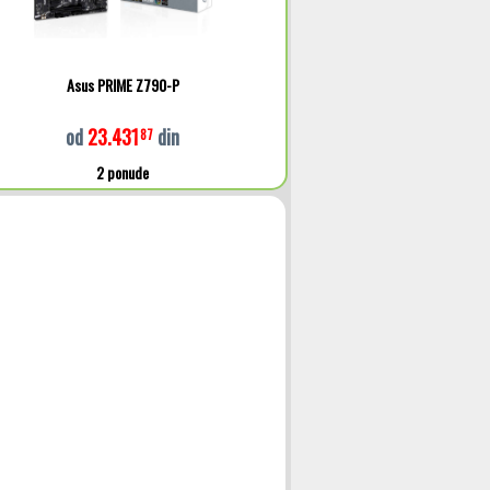
Asus PRIME Z790-P
od
23.431
din
87
2 ponude