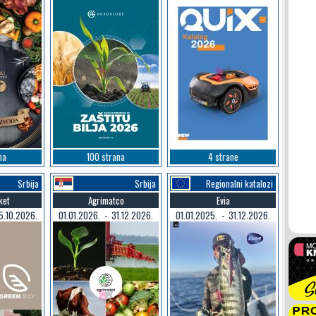
na
100 strana
4 strane
Srbija
Srbija
Regionalni katalozi
ket
Agrimatco
Evia
5.10.2026.
01.01.2026. - 31.12.2026.
01.01.2025. - 31.12.2026.