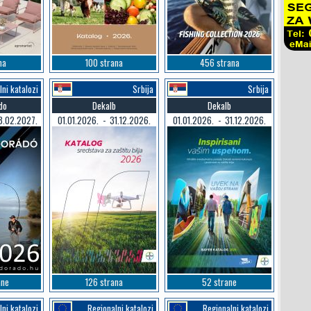
na
100 strana
456 strana
ni katalozi
Srbija
Srbija
do
Dekalb
Dekalb
8.02.2027.
01.01.2026. - 31.12.2026.
01.01.2026. - 31.12.2026.
ane
126 strana
52 strane
ni katalozi
Regionalni katalozi
Regionalni katalozi