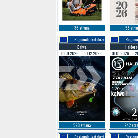
36 strana
58 stra
Regionalni katalozi
Regional
Daiwa
Haldora
01.01.2026. - 31.12.2026.
01.01.2026. - 2
528 strana
242 str
Regionalni katalozi
Regional