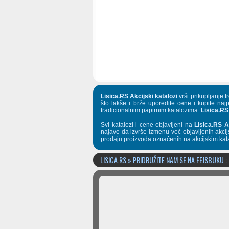
Lisica.RS Akcijski katalozi
vrši prikupljanje 
što lakše i brže uporedite cene i kupite naj
tradicionalnim papirnim katalozima.
Lisica.RS
Svi katalozi i cene objavljeni na
Lisica.RS A
najave da izvrše izmenu već objavljenih akcij
prodaju proizvoda označenih na akcijskim kat
LISICA.RS » PRIDRUŽITE NAM SE NA FEJSBUKU :