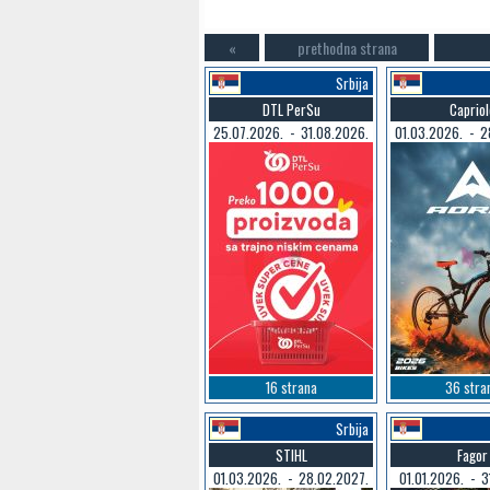
«
prethodna strana
Srbija
DTL PerSu
Capriol
25.07.2026. - 31.08.2026.
01.03.2026. - 2
16 strana
36 stra
Srbija
STIHL
Fagor
01.03.2026. - 28.02.2027.
01.01.2026. - 3