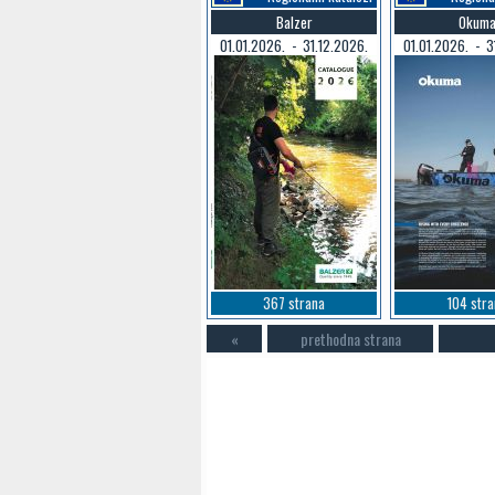
Balzer
Okum
01.01.2026. - 31.12.2026.
01.01.2026. - 3
367 strana
104 str
«
prethodna strana