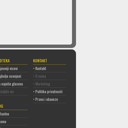
COTEKA
KONTAKT
jnoviji vicevi
•
Kontakt
jbolje ocenjeni
• O nama
 najviše glasova
• Marketing
šaljite vic
•
Politika privatnosti
•
Prava i obaveze
OG
tuelno
romo