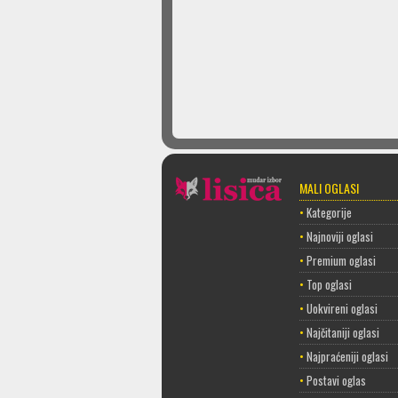
MALI OGLASI
•
Kategorije
•
Najnoviji oglasi
•
Premium oglasi
•
Top oglasi
•
Uokvireni oglasi
•
Najčitaniji oglasi
•
Najpraćeniji oglasi
•
Postavi oglas