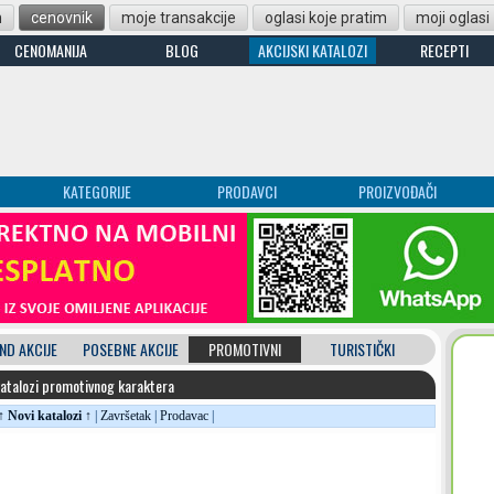
n
cenovnik
moje transakcije
oglasi koje pratim
moji oglasi
CENOMANIJA
BLOG
AKCIJSKI KATALOZI
RECEPTI
KATEGORIJE
PRODAVCI
PROIZVOĐAČI
ND AKCIJE
POSEBNE AKCIJE
PROMOTIVNI
TURISTIČKI
katalozi promotivnog karaktera
↑ Novi katalozi ↑
|
Završetak
|
Prodavac
|