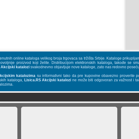
trenutnih online kataloga velikog broja trgovaca sa tržišta Srbije. Kataloge priku
povoljnije proizvod koji želite. Distribucijom elektronskih kataloga, takođe se s
 Akcijski katalozi
svakodnevno objavljuje nove kataloge, zato nas redovno posećuj
kcijskim katalozima
su informativni tako da pre kupovine obavezno proverite p
skih kataloga,
Lisica.RS Akcijski katalozi
ne može biti odgovoran za važnost i tač
alozima.