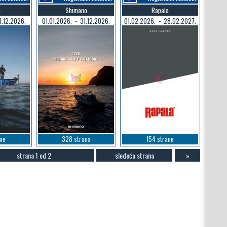
a
Shimano
Rapala
1.12.2026.
01.01.2026. - 31.12.2026.
01.02.2026. - 28.02.2027.
ane
328 strana
154 strane
strana 1 od 2
sledeća strana
»