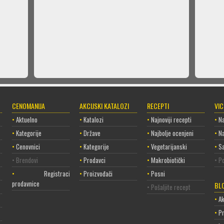
CENOMANIJA
AKCIJSKI KATALOZI
RECEPTI
VI
•
Aktuelno
•
Katalozi
•
Najnoviji recepti
•
Na
•
Kategorije
•
Države
•
Najbolje ocenjeni
•
Na
•
Cenovnici
•
Kategorije
•
Vegetarijanski
•
Sa
• Brendovi
•
Prodavci
•
Makrobiotički
• Po
•
Registracija
•
Proizvođači
•
Posni
prodavnice
BL
• Pošaljite recept
•
Ak
•
P