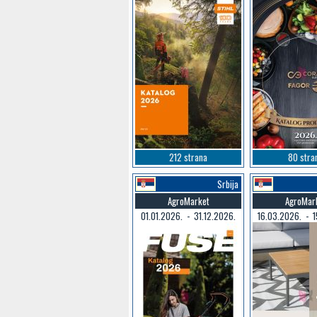
212 strana
80 stra
Srbija
AgroMarket
AgroMar
01.01.2026. - 31.12.2026.
16.03.2026. - 1