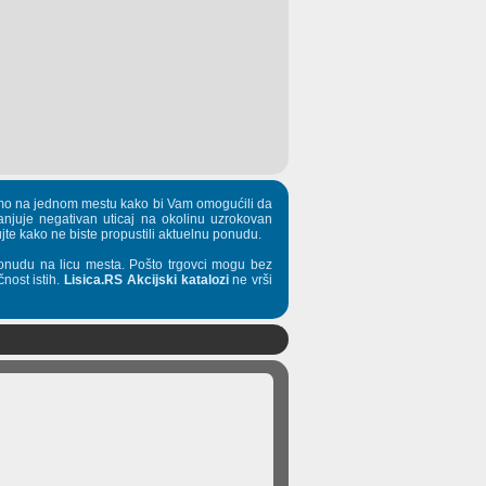
pljamo na jednom mestu kako bi Vam omogućili da
manjuje negativan uticaj na okolinu uzrokovan
te kako ne biste propustili aktuelnu ponudu.
onudu na licu mesta. Pošto trgovci mogu bez
nost istih.
Lisica.RS Akcijski katalozi
ne vrši