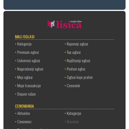
MALI OGLASI
•
Kategorije
•
Najnoviji oglasi
•
Premium oglasi
•
Top oglasi
•
Uokvireni oglasi
•
Najčitaniji oglasi
•
Najpraćeniji oglasi
•
Postavi oglas
•
Moji oglasi
•
Oglasi koje pratim
•
Moje transakcije
•
Cenovnik
•
Dopuni račun
CENOMANIJA
•
Aktuelno
•
Kategorije
•
Cenovnici
• Brendovi