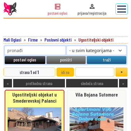
dns
person
postavi oglas
prijava/registracija
Mali Oglasi
Firme
Poslovni objekti
Ugostiteljski objekti
postavi oglas
poništi
traži
strana
1
od
1
idi na
«
prethodna strana
sledeća strana
»
Ugostiteljski objekat u
Vila Bojana Sutomore
Smederevskoj Palanci