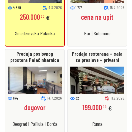
event_repeat
event_repeat
visibility
visibility
4.859
4.8.2026
1.777
15.7.2026
250.000
cena na upit
00
€
Smederevska Palanka
Bar | Sutomore
Prodaja poslovnog
Prodaja restorana + sala
prostora Palačinkarnica
za proslave + privatni
Bueno
parking
event_repeat
early_on
visibility
visibility
674
14.7.2026
32
11.7.2026
dogovor
199.000
00
€
Beograd | Palilula | Borča
Ruma