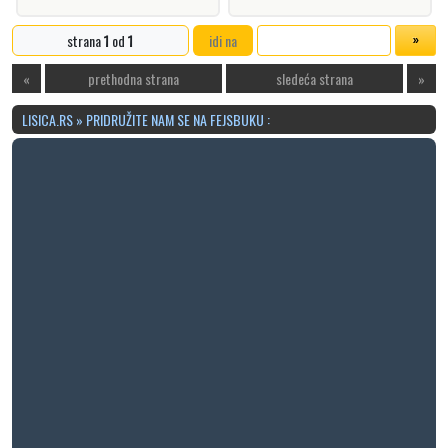
strana
1
od
1
idi na
«
prethodna strana
sledeća strana
»
LISICA.RS » PRIDRUŽITE NAM SE NA FEJSBUKU :