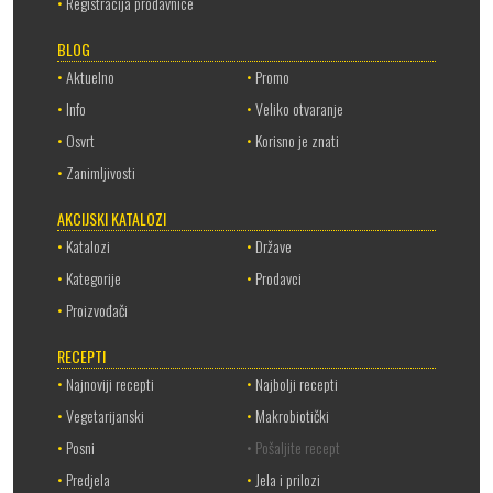
•
Registracija prodavnice
BLOG
•
Aktuelno
•
Promo
•
Info
•
Veliko otvaranje
•
Osvrt
•
Korisno je znati
•
Zanimljivosti
AKCIJSKI KATALOZI
•
Katalozi
•
Države
•
Kategorije
•
Prodavci
•
Proizvođači
RECEPTI
•
Najnoviji recepti
•
Najbolji recepti
•
Vegetarijanski
•
Makrobiotički
•
Posni
• Pošaljite recept
•
Predjela
•
Jela i prilozi