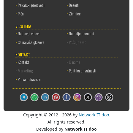
•
Pekarski proizvodi
•
Deserti
•
Pića
•
Zimnice
VICOTEKA
•
Najnoviji vicevi
•
Najbolje ocenjeni
•
Sa najviše glasova
• Pošaljite vic
KONTAKT
•
Kontakt
• O nama
• Marketing
•
Politika privatnosti
•
Prava i obaveze
Copyright © 2012 - 2026 by
Network IT doo
.
All rights reserved.
Developed by
Network IT doo