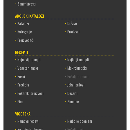
•
Zanimljivosti
AKCIJSKI KATALOZI
•
Katalozi
•
Države
•
Kategorije
•
Prodavci
•
Proizvođači
RECEPTI
•
Najnoviji recepti
•
Najbolji recepti
•
Vegetarijanski
•
Makrobiotički
•
Posni
• Pošaljite recept
•
Predjela
•
Jela i prilozi
•
Pekarski proizvodi
•
Deserti
•
Pića
•
Zimnice
VICOTEKA
•
Najnoviji vicevi
•
Najbolje ocenjeni
•
Sa najviše glasova
• Pošaljite vic