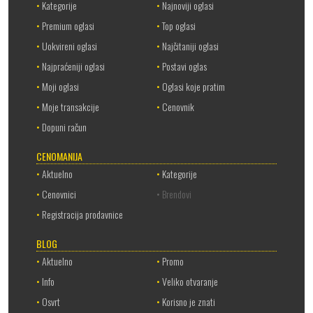
•
Kategorije
•
Najnoviji oglasi
•
Premium oglasi
•
Top oglasi
•
Uokvireni oglasi
•
Najčitaniji oglasi
•
Najpraćeniji oglasi
•
Postavi oglas
•
Moji oglasi
•
Oglasi koje pratim
•
Moje transakcije
•
Cenovnik
•
Dopuni račun
CENOMANIJA
•
Aktuelno
•
Kategorije
•
Cenovnici
• Brendovi
•
Registracija prodavnice
BLOG
•
Aktuelno
•
Promo
•
Info
•
Veliko otvaranje
•
Osvrt
•
Korisno je znati