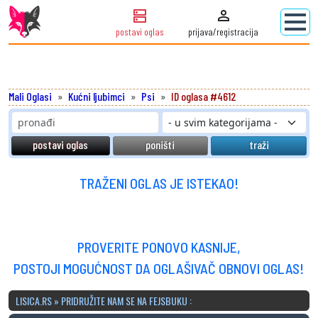
dns
person
postavi oglas
prijava/registracija
Mali Oglasi
Kućni ljubimci
Psi
ID oglasa #4612
postavi oglas
poništi
traži
TRAŽENI OGLAS JE ISTEKAO!
PROVERITE PONOVO KASNIJE,
POSTOJI MOGUĆNOST DA OGLAŠIVAČ OBNOVI OGLAS!
LISICA.RS » PRIDRUŽITE NAM SE NA FEJSBUKU :