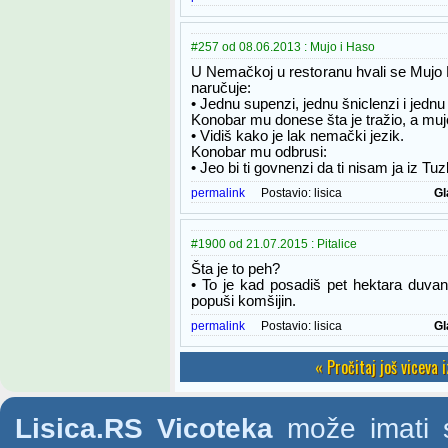
#257 od 08.06.2013 : Mujo i Haso
U Nemačkoj u restoranu hvali se Mujo 
naručuje:
• Jednu supenzi, jednu šniclenzi i jednu
Konobar mu donese šta je tražio, a mu
• Vidiš kako je lak nemački jezik.
Konobar mu odbrusi:
• Jeo bi ti govnenzi da ti nisam ja iz Tuz
permalink
Postavio:
lisica
Gl
#1900 od 21.07.2015 : Pitalice
Šta je to peh?
• To je kad posadiš pet hektara duvan
popuši komšijin.
permalink
Postavio:
lisica
Gl
« Pročitaj još viceva 
Lisica.RS Vicoteka
može imati s