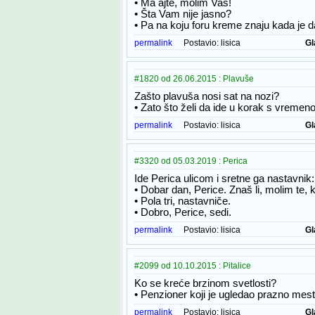
• Ma ajte, molim Vas!
• Šta Vam nije jasno?
• Pa na koju foru kreme znaju kada je 
permalink
Postavio:
lisica
Gl
#1820 od 26.06.2015 : Plavuše
Zašto plavuša nosi sat na nozi?
• Zato što želi da ide u korak s vremen
permalink
Postavio:
lisica
Gl
#3320 od 05.03.2019 : Perica
Ide Perica ulicom i sretne ga nastavnik:
• Dobar dan, Perice. Znaš li, molim te, k
• Pola tri, nastavniče.
• Dobro, Perice, sedi.
permalink
Postavio:
lisica
Gl
#2099 od 10.10.2015 : Pitalice
Ko se kreće brzinom svetlosti?
• Penzioner koji je ugledao prazno mes
permalink
Postavio:
lisica
Gl