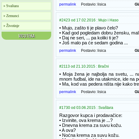
permalink
Postavio:
lisica
Gl
» Svaštara
» Zemunci
#2423 od 17.02.2016 : Mujo i Haso
» Životinje
• Mujo, zašto ti je plavo čelo?
• Kad god pogledam dobru žensku, mali 
VICOTEKA
• Daj ne seri, ... pa koliki ti je?
• Još malo pa će sedam godina ...
permalink
Postavio:
lisica
Gl
#2113 od 21.10.2015 : Bračni
• Moja žena je najbolja na svetu, ... n
mnom fudbal, ide na utakmice, ide na pe
• Ma, kod vas pedera ništa nije kako tr
permalink
Postavio:
lisica
Gl
#1730 od 03.06.2015 : Svaštara
Razgovor kupca i prodavačice:
• Izvinite, ova krema je ...?
• Dnevna krema za suvu kožu.
• A ova?
• Noćna krema za suvu kožu.