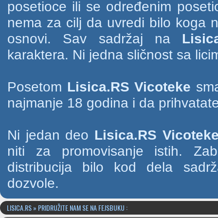
posetioce ili se određenim poset
nema za cilj da uvredi bilo koga na
osnovi. Sav sadržaj na
Lisic
karaktera. Ni jedna sličnost sa li
Posetom
Lisica.RS Vicoteke
smat
najmanje 18 godina i da prihvatate
Ni jedan deo
Lisica.RS Vicotek
niti za promovisanje istih. Za
distribucija bilo kod dela sad
dozvole.
LISICA.RS » PRIDRUŽITE NAM SE NA FEJSBUKU :