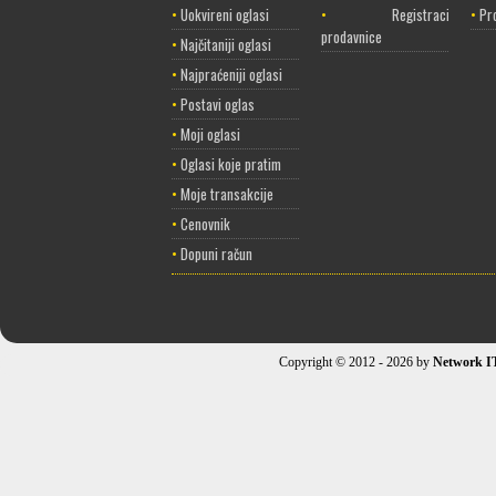
•
Uokvireni oglasi
•
Registracija
•
Pr
prodavnice
•
Najčitaniji oglasi
•
Najpraćeniji oglasi
•
Postavi oglas
•
Moji oglasi
•
Oglasi koje pratim
•
Moje transakcije
•
Cenovnik
•
Dopuni račun
Copyright © 2012 - 2026 by
Network I