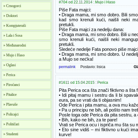
#704 od 22.11.2014 : Mujo i Haso
» Crnogorci
Piše Fata majci:
• Draga mama, mi smo dobro. Bili smo 
» Doktori
kad smo krenuli kući, naišli neki m
pretukli.
» Kompjuteraši
Piše Fata majci za nedelju dana:
• Draga mama, mi smo dobro. Bili u ned
» Lala i Sosa
smo krenuli kući, naišli neki mangup
pretukli.
» Međunarodni
Sledeće nedelje Fata ponovo piše majci
• Draga mama, mi smo dobro. U nedelju 
» Mujo i Haso
a Mujo se nećka!
» Oglasi
permalink
Postavio:
lisica
Gl
» Perica
#1611 od 15.04.2015 : Perica
» Piroćanci
Pita Perica oca šta znači fiktivno a šta f
» Pitalice
• Idi pitaj mamu i sestru da li bi spa
eura, pa se vrati da ti objasnim!
» Plavuše
Ode Perica i pita mamu, a ova mu kaže
• Pa u principu ne bih, ali pošto nam tre
» Policajci
Posle toga ode Perica da pita sestru, a 
• Bih, kako ne bih, za te pare!
» Političari
Vrati se Perica ocu i ispriča mu šta su 
• Eto sine vidiš – mi fiktivno u kući i
» Studenti
kurve!