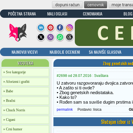
dopuni račun
cenovnik
moje transa
POČETNA STRANA
MALI OGLASI
CENOMANIJA
BLOG
NAJNOVIJI VICEVI
NAJBOLJE OCENJENI
SA NAJVIŠE GLASOVA
VICOTEKA
Zbog genetskih ne
» Sve kategorije
#2698 od 28.07.2016 : Svaštara
» Aforizmi i grafiti
U zatvoru razgovoraraju dvojica zatvor
• A zašto si ti ovde?
» Babe
• Zbog genetskih nedistataka.
• Kako to?
» Bračni
• Rođen sam sa suviše dugim prstima 
permalink
Postavio:
lisica
Gl
» Chuck Norris
» Cigani
Slučajan izbor iz
» Crni humor