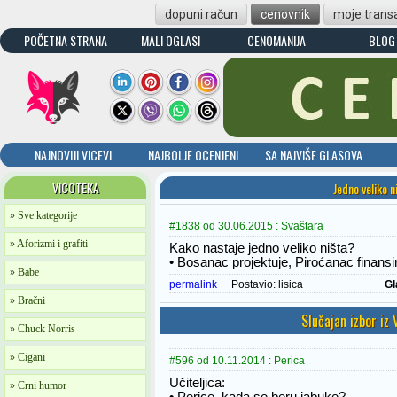
dopuni račun
cenovnik
moje transa
POČETNA STRANA
MALI OGLASI
CENOMANIJA
BLOG
NAJNOVIJI VICEVI
NAJBOLJE OCENJENI
SA NAJVIŠE GLASOVA
VICOTEKA
Jedno veliko n
» Sve kategorije
#1838 od 30.06.2015 : Svaštara
» Aforizmi i grafiti
Kako nastaje jedno veliko ništa?
• Bosanac projektuje, Piroćanac finansi
» Babe
permalink
Postavio:
lisica
Gl
» Bračni
Slučajan izbor iz
» Chuck Norris
» Cigani
#596 od 10.11.2014 : Perica
Učiteljica:
» Crni humor