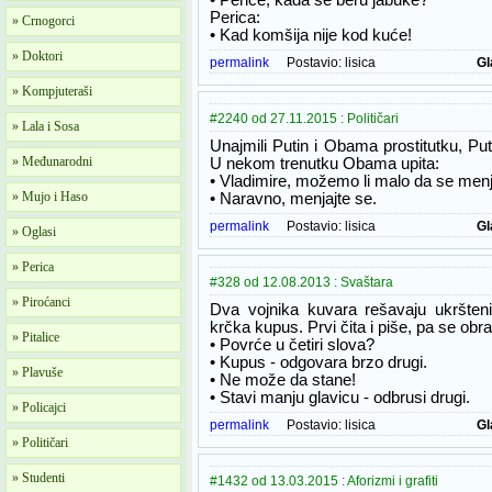
• Perice, kada se beru jabuke?
Perica:
» Crnogorci
• Kad komšija nije kod kuće!
» Doktori
permalink
Postavio:
lisica
Gl
» Kompjuteraši
#2240 od 27.11.2015 : Političari
» Lala i Sosa
Unajmili Putin i Obama prostitutku, Pu
» Međunarodni
U nekom trenutku Obama upita:
• Vladimire, možemo li malo da se me
» Mujo i Haso
• Naravno, menjajte se.
permalink
Postavio:
lisica
Gl
» Oglasi
» Perica
#328 od 12.08.2013 : Svaštara
» Piroćanci
Dva vojnika kuvara rešavaju ukršte
krčka kupus. Prvi čita i piše, pa se o
» Pitalice
• Povrće u četiri slova?
• Kupus - odgovara brzo drugi.
» Plavuše
• Ne može da stane!
• Stavi manju glavicu - odbrusi drugi.
» Policajci
permalink
Postavio:
lisica
Gl
» Političari
» Studenti
#1432 od 13.03.2015 : Aforizmi i grafiti