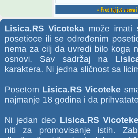
« Pročitaj još viceva 
Lisica.RS Vicoteka
može imati s
posetioce ili se određenim poset
nema za cilj da uvredi bilo koga na
osnovi. Sav sadržaj na
Lisic
karaktera. Ni jedna sličnost sa li
Posetom
Lisica.RS Vicoteke
smat
najmanje 18 godina i da prihvatate
Ni jedan deo
Lisica.RS Vicotek
niti za promovisanje istih. Za