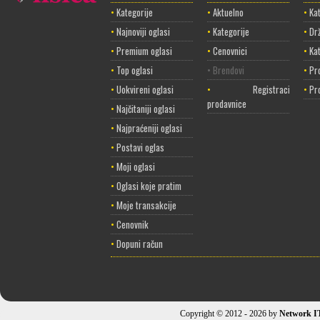
•
Kategorije
•
Aktuelno
•
Kat
•
Najnoviji oglasi
•
Kategorije
•
Dr
•
Premium oglasi
•
Cenovnici
•
Ka
•
Top oglasi
• Brendovi
•
Pr
•
Uokvireni oglasi
•
Registracija
•
Pr
prodavnice
•
Najčitaniji oglasi
•
Najpraćeniji oglasi
•
Postavi oglas
•
Moji oglasi
•
Oglasi koje pratim
•
Moje transakcije
•
Cenovnik
•
Dopuni račun
Copyright © 2012 - 2026 by
Network I