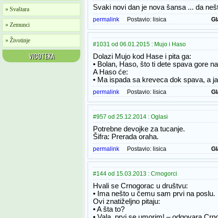
Svaki novi dan je nova šansa ... da ne
» Svaštara
permalink
Postavio:
lisica
Gl
» Zemunci
» Životinje
#1031 od 06.01.2015 : Mujo i Haso
VICOTEKA
Dolazi Mujo kod Hase i pita ga:
• Bolan, Haso, što ti dete spava gore n
A Haso će:
• Ma ispada sa kreveca dok spava, a ja
permalink
Postavio:
lisica
Gl
#957 od 25.12.2014 : Oglasi
Potrebne devojke za tucanje.
Šifra: Prerada oraha.
permalink
Postavio:
lisica
Gl
#144 od 15.03.2013 : Crnogorci
Hvali se Crnogorac u društvu:
• Ima nešto u čemu sam prvi na poslu.
Ovi znatiželjno pitaju:
• A šta to?
• Vala, prvi se umorim! – odgovara Crn