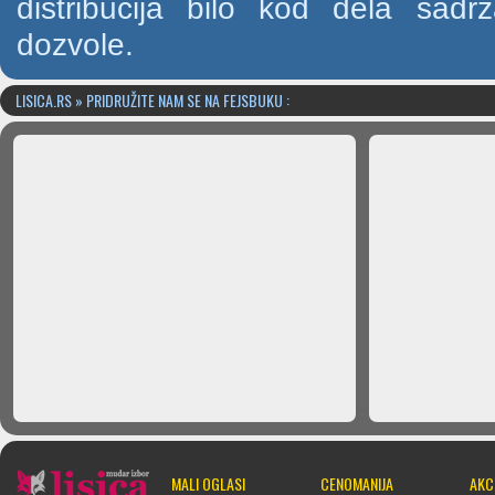
distribucija bilo kod dela sad
dozvole.
LISICA.RS » PRIDRUŽITE NAM SE NA FEJSBUKU :
MALI OGLASI
CENOMANIJA
AKC