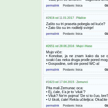
permalink
Postavio:
lisica
Gl
#2916 od 11.01.2017 : Pitalice
Zašto su tri praseta pobegla od kuće?
• Zato što su im roditelji svinje!
permalink
Postavio:
lisica
Gl
#2651 od 28.06.2016 : Mujo i Haso
Mujo viče:
• Konobar, ja ne znam kako da se o
svaki čas neka druga prođe pored mog s
• Gospodine, seli ste pored WC-a!
permalink
Postavio:
lisica
Gl
#1623 od 17.04.2015 : Zemunci
Pita mali Zemunac oca:
• Ej, ćale, š'a je to 'viluk'?
• Viluk? Ne'm pojma! 'De si to čuo, bre
• U školi, ćale! Rekla učiteljica: Okačite 
permalink
Postavio:
lisica
Gl