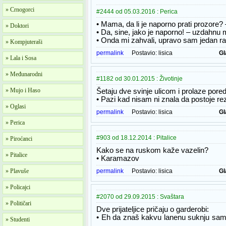
» Crnogorci
#2444 od 05.03.2016 : Perica
• Mama, da li je naporno prati prozore? 
» Doktori
• Da, sine, jako je naporno! – uzdahnu 
• Onda mi zahvali, upravo sam jedan ra
» Kompjuteraši
permalink
Postavio:
lisica
Gl
» Lala i Sosa
» Međunarodni
#1182 od 30.01.2015 : Životinje
» Mujo i Haso
Šetaju dve svinje ulicom i prolaze pore
• Pazi kad nisam ni znala da postoje re
» Oglasi
permalink
Postavio:
lisica
Gl
» Perica
#903 od 18.12.2014 : Pitalice
» Piroćanci
Kako se na ruskom kaže vazelin?
» Pitalice
• Karamazov
» Plavuše
permalink
Postavio:
lisica
Gl
» Policajci
#2070 od 29.09.2015 : Svaštara
» Političari
Dve prijateljice pričaju o garderobi:
• Eh da znaš kakvu lanenu suknju sam im
» Studenti
...