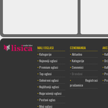
MALI OGLASI
CENOMANIJA
AKC
•
Kategorije
•
Aktuelno
•
Kat
•
Najnoviji oglasi
•
Kategorije
•
Dr
•
Premium oglasi
•
Cenovnici
•
Ka
•
Top oglasi
• Brendovi
•
Pr
•
Uokvireni oglasi
•
Registracija
•
Pr
prodavnice
•
Najčitaniji oglasi
•
Najpraćeniji oglasi
•
Postavi oglas
•
Moji oglasi