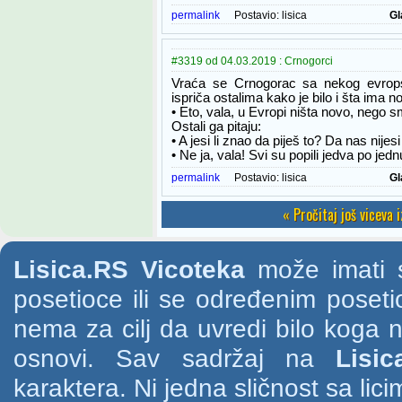
permalink
Postavio:
lisica
Gl
#3319 od 04.03.2019 : Crnogorci
Vraća se Crnogorac sa nekog evrop
ispriča ostalima kako je bilo i šta ima n
• Eto, vala, u Evropi ništa novo, nego s
Ostali ga pitaju:
• A jesi li znao da piješ to? Da nas nije
• Ne ja, vala! Svi su popili jedva po jednu
permalink
Postavio:
lisica
Gl
« Pročitaj još viceva 
Lisica.RS Vicoteka
može imati s
posetioce ili se određenim poset
nema za cilj da uvredi bilo koga na
osnovi. Sav sadržaj na
Lisic
karaktera. Ni jedna sličnost sa li