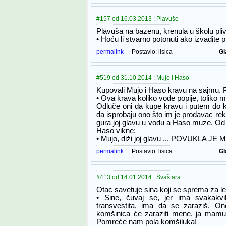
#157 od 16.03.2013 : Plavuše
Plavuša na bazenu, krenula u školu pliva
• Hoću li stvarno potonuti ako izvadite p
permalink
Postavio:
lisica
Gl
#519 od 31.10.2014 : Mujo i Haso
Kupovali Mujo i Haso kravu na sajmu. 
• Ova krava koliko vode popije, toliko m
Odluče oni da kupe kravu i putem do k
da isprobaju ono što im je prodavac rek
gura joj glavu u vodu a Haso muze. Od
Haso vikne:
• Mujo, diži joj glavu ... POVUKLA JE 
permalink
Postavio:
lisica
Gl
#413 od 14.01.2014 : Svaštara
Otac savetuje sina koji se sprema za le
• Sine, čuvaj se, jer ima svakakvih
transvestita, ima da se zaraziš. On
komšinica će zaraziti mene, ja mamu
Pomreće nam pola komšiluka!