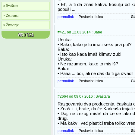
• Eh, a ti da znaš kakvu košulju od kon
» Svaštara
popuši ...
» Zemunci
permalink
Postavio:
lisica
Gl
» Životinje
#421 od 12.03.2014 : Babe
VICOTEKA
Unuka:
• Bako, kako je to imati seks prvi put?
Baka:
• Isto kao kada imaš klimav zub!
Unuka:
• Ne razumem, kako to misliš?
Baka:
• Paaa ... boli, ali ne daš da ti ga izvadi!
permalink
Postavio:
lisica
Gl
#2664 od 09.07.2016 : Svaštara
Razgovaraju dva producenta, ćaskaju o
• Znaš li ti, brate, da će Karleuša trajat
• Daj, ne zezaj, misliš da će se tako du
drugi.
• Ma kakvi, već plastici treba toliko vr
permalink
Postavio:
lisica
Gl