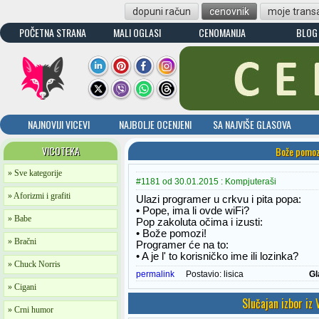
dopuni račun
cenovnik
moje transa
POČETNA STRANA
MALI OGLASI
CENOMANIJA
BLOG
NAJNOVIJI VICEVI
NAJBOLJE OCENJENI
SA NAJVIŠE GLASOVA
VICOTEKA
Bože pomoz
» Sve kategorije
#1181 od 30.01.2015 : Kompjuteraši
» Aforizmi i grafiti
Ulazi programer u crkvu i pita popa:
• Pope, ima li ovde wiFi?
» Babe
Pop zakoluta očima i izusti:
• Bože pomozi!
» Bračni
Programer će na to:
• A je l' to korisničko ime ili lozinka?
» Chuck Norris
permalink
Postavio:
lisica
Gl
» Cigani
Slučajan izbor iz
» Crni humor