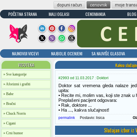
dopuni račun
cenovnik
moje transa
POČETNA STRANA
MALI OGLASI
CENOMANIJA
BLOG
NAJNOVIJI VICEVI
NAJBOLJE OCENJENI
SA NAJVIŠE GLASOVA
VICOTEKA
Kakva slučajn
» Sve kategorije
#2993 od 11.03.2017 : Doktori
» Aforizmi i grafiti
Doktor sat vremena gleda nalaze jed
upita:
» Babe
• Recite mi, molim vas, koji ste znak 
Preplašeni pacijent odgovara:
» Bračni
• Rak, doktore ...
• Ha ..., kakva slučajnost!
» Chuck Norris
permalink
Postavio:
lisica
Gl
» Cigani
Slučajan izbor iz
» Crni humor