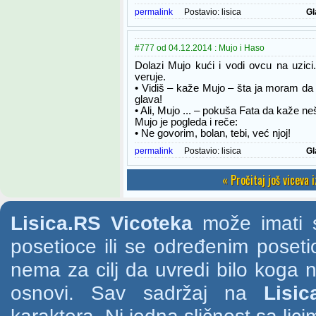
permalink
Postavio:
lisica
Gl
#777 od 04.12.2014 : Mujo i Haso
Dolazi Mujo kući i vodi ovcu na uzic
veruje.
• Vidiš – kaže Mujo – šta ja moram da 
glava!
• Ali, Mujo ... – pokuša Fata da kaže ne
Mujo je pogleda i reče:
• Ne govorim, bolan, tebi, već njoj!
permalink
Postavio:
lisica
Gl
« Pročitaj još viceva 
Lisica.RS Vicoteka
može imati s
posetioce ili se određenim poset
nema za cilj da uvredi bilo koga na
osnovi. Sav sadržaj na
Lisic