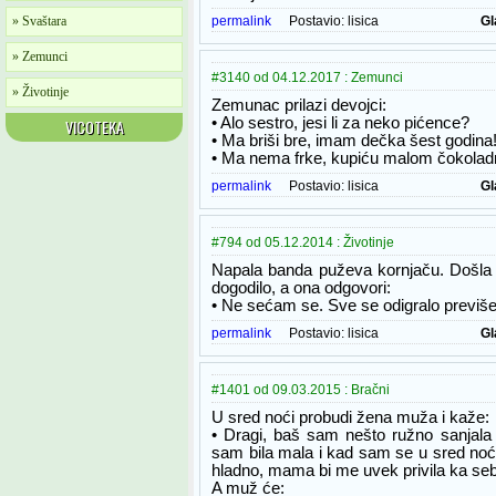
» Svaštara
permalink
Postavio:
lisica
Gl
» Zemunci
#3140 od 04.12.2017 : Zemunci
» Životinje
Zemunac prilazi devojci:
• Alo sestro, jesi li za neko pićence?
VICOTEKA
• Ma briši bre, imam dečka šest godina
• Ma nema frke, kupiću malom čokolad
permalink
Postavio:
lisica
Gl
#794 od 05.12.2014 : Životinje
Napala banda puževa kornjaču. Došla po
dogodilo, a ona odgovori:
• Ne sećam se. Sve se odigralo previše
permalink
Postavio:
lisica
Gl
#1401 od 09.03.2015 : Bračni
U sred noći probudi žena muža i kaže:
• Dragi, baš sam nešto ružno sanjala
sam bila mala i kad sam se u sred noći 
hladno, mama bi me uvek privila ka sebi, 
A muž će: