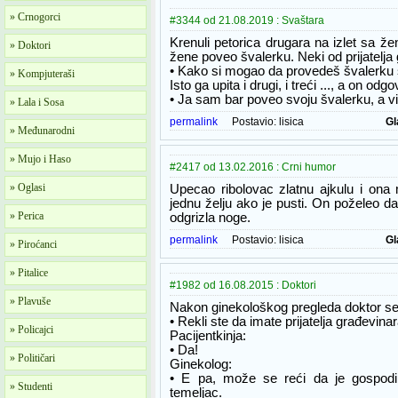
» Crnogorci
#3344 od 21.08.2019 : Svaštara
Krenuli petorica drugara na izlet sa ž
» Doktori
žene poveo švalerku. Neki od prijatelja 
• Kako si mogao da provedeš švalerk
» Kompjuteraši
Isto ga upita i drugi, i treći ..., a on odgo
• Ja sam bar poveo svoju švalerku, a vi
» Lala i Sosa
permalink
Postavio:
lisica
Gl
» Međunarodni
» Mujo i Haso
#2417 od 13.02.2016 : Crni humor
» Oglasi
Upecao ribolovac zlatnu ajkulu i ona
jednu želju ako je pusti. On poželeo d
» Perica
odgrizla noge.
permalink
Postavio:
lisica
Gl
» Piroćanci
» Pitalice
#1982 od 16.08.2015 : Doktori
» Plavuše
Nakon ginekološkog pregleda doktor se 
• Rekli ste da imate prijatelja građevina
» Policajci
Pacijentkinja:
• Da!
» Političari
Ginekolog:
• E pa, može se reći da je gospodi
» Studenti
temeljac.