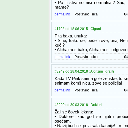
• Pa ti stvarno nisi normalna!? Sad,
mame?
permalink
Postavio:
lisica
Gl
#1798 od 18.06.2015 : Cigani
Pita baka, unuka:
• Sine, kako se, beše zove, onaj Ne
kući?
• Alchajmer, bako, Alchajmer - odgovori
permalink
Postavio:
lisica
Gl
#3249 od 28.04.2018 : Aforizmi i grafiti
Kada TV Pink snima gole ženske, to se
snimam komšinicu, zove se policija!
permalink
Postavio:
lisica
Gl
#3220 od 30.03.2018 : Doktori
Žali se čovek lekaru:
• Doktore, kad god se ujutru probu
osećam.
• Navij budilnik pola sata kasnije! - mi