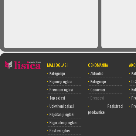
MALI OGLASI
CENOMANIJA
AKC
•
Kategorije
•
Aktuelno
•
Kat
•
Najnoviji oglasi
•
Kategorije
•
Dr
•
Premium oglasi
•
Cenovnici
•
Ka
•
Top oglasi
• Brendovi
•
Pr
•
Uokvireni oglasi
•
Registracija
•
Pr
prodavnice
•
Najčitaniji oglasi
•
Najpraćeniji oglasi
•
Postavi oglas