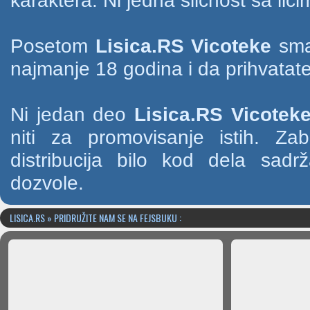
karaktera. Ni jedna sličnost sa li
Posetom
Lisica.RS Vicoteke
smat
najmanje 18 godina i da prihvatate
Ni jedan deo
Lisica.RS Vicotek
niti za promovisanje istih. Za
distribucija bilo kod dela sad
dozvole.
LISICA.RS » PRIDRUŽITE NAM SE NA FEJSBUKU :