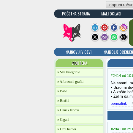
dopuni raču
POČETNA STRANA
MALI OGLASI
NAJNOVIJI VICEVI
NAJBOLJE OCENJEN
VICOTEKA
» Sve kategorije
#2414 od 10.0
» Aforizmi i grafiti
Na samrti, m
• Brzo mi do
» Babe
• A zašto ba
• Želim da m
» Bračni
permalink
» Chuck Norris
» Cigani
» Crni humor
#2941 od 25.0