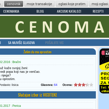
n
cenovnik
moje transakcije
oglasi koje pratim
moji oglasi
CENOMANIJA
BLOG
AKCIJSKI KATALOZI
RECEPTI
I
SA NAJVIŠE GLASOVA
POŠALJITE VIC
Želim da mu oprostim
2.2016 : Bračni
už kaže svojoj ženi:
vedi popa koji nas je venčao.
š njega?
u oprostim.
Postavio:
lisica
Glasova:
64
Ocena:
Slučajan izbor iz VICOTEKE
1.2017 : Perica