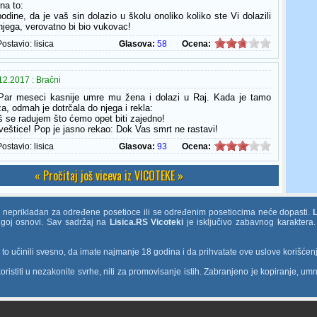
 na to:
odine, da je vaš sin dolazio u školu onoliko koliko ste Vi dolazili
 njega, verovatno bi bio vukovac!
Postavio:
lisica
Glasova:
58
Ocena:
2.2017 : Bračni
ar meseci kasnije umre mu žena i dolazi u Raj. Kada je tamo
a, odmah je dotrčala do njega i rekla:
aš se radujem što ćemo opet biti zajedno!
 veštice! Pop je jasno rekao: Dok Vas smrt ne rastavi!
Postavio:
lisica
Glasova:
93
Ocena:
« Pročitaj još viceva iz VICOTEKE »
e neprikladan za određene posetioce ili se određenim posetiocima neće dopasti.
rugoj osnovi. Sav sadržaj na
Lisica.RS Vicoteki
je isključivo zabavnog karaktera.
o učinili svesno, da imate najmanje 18 godina i da prihvatate ove uslove korišćen
ristiti u nezakonite svrhe, niti za promovisanje istih. Zabranjeno je kopiranje, umn