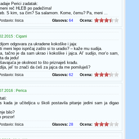
adaje Perici zadatak:
omeni reč HLEB po padežima!
leb. S kim, sa čim? Sa salamom. Kome, čemu? Pa, meni ...
Postavio:
lisica
Glasova:
64
Ocena:
02.2015 : Cigani
dijom odgovara za ukradene kokoške i jaja:
ti meni lepo ispričaj zašto si to uradio? – kaže mu sudija.
ja, tačno je da sam ukrao i kokoške i jajca. Al’ sudijo, mor’o sam,
a da jedu!
šavajuća je okolnost to što priznaješ krađu.
dija, jel’ to znači da ćeš za jajca da me pomiluješ?
Postavio:
lisica
Glasova:
62
Ocena:
7.2016 : Perica
ati:
s kada je učiteljica u školi postavila pitanje jedini sam ja digao
nje bilo?
o prozor!
Postavio:
lisica
Glasova:
28
Ocena: