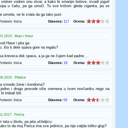
vrelom vodom onu stvar, a kako bi smanjio bolove, izvadi jogurt
, sipa u čašu, pa ga umoči. To sve krišom gleda ciganka, pa se
e umrela, ne bi znala da ga tako puni.
Postavio:
lisica
Glasova:
117
Ocena:
01.2015 : Mujo i Haso
kod Hase i pita ga:
o, što ti dete spava gore na regalu?
sa kreveca dok spava, a ja ga ne čujem kad padne ...
Postavio:
lisica
Glasova:
19
Ocena:
6.2015 : Pitalice
ika između žene i kondoma?
I jedno i drugo provode više vremena u tvom novčaniku nego na
i trebali biti.
Postavio:
lisica
Glasova:
55
Ocena:
1.2017 : Perica
 tata u školu, pa pita učiteljicu:
ko to da moj Perica ima sve jedinice, pa nije valjda toliko glup?