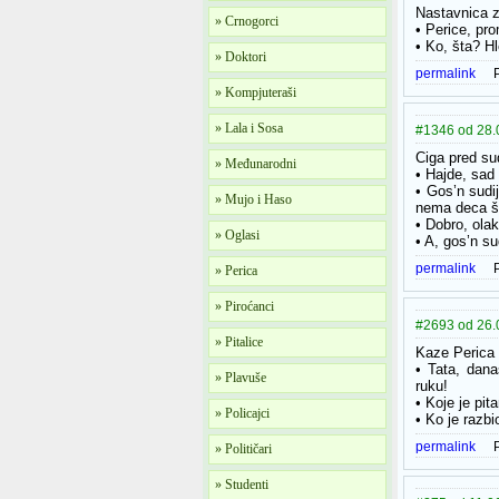
Nastavnica z
» Crnogorci
• Perice, pr
• Ko, šta? H
» Doktori
permalink
» Kompjuteraši
» Lala i Sosa
#1346 od 28.
Ciga pred su
» Međunarodni
• Hajde, sad 
• Gos’n sudi
» Mujo i Haso
nema deca št
• Dobro, olak
» Oglasi
• A, gos’n su
permalink
» Perica
» Piroćanci
#2693 od 26.0
» Pitalice
Kaze Perica t
• Tata, dana
» Plavuše
ruku!
• Koje je pita
» Policajci
• Ko je razbi
permalink
» Političari
» Studenti