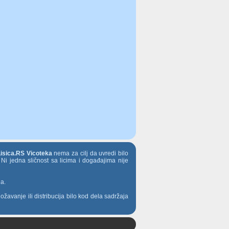
Lisica.RS Vicoteka
nema za cilj da uvredi bilo
 Ni jedna sličnost sa licima i događajima nije
ja.
ožavanje ili distribucija bilo kod dela sadržaja