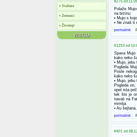
#275 od 11.06
» Svaštara
Polaže Mujo 
na brzinu:
» Zemunci
• Mujo s koj
• Ne znaš ti 
» Životinje
permalink
VICOTEKA
#1253 od 10.
Spava Mujo i
kako neko š
• Mujo, jebu 
Pogleda Mujo
Posle nekog
kako neko š
• Mujo, jebu 
Pogleda on, 
opet ista pri
tek što je o
navali na Fa
mrmlja:
• Au šejtana,
permalink
#401 od 08.12