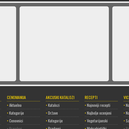
CENOMANIJA
AKCIJSKI KATALOZI
RECEPTI
VI
•
Aktuelno
•
Katalozi
•
Najnoviji recepti
•
Na
•
Kategorije
•
Države
•
Najbolje ocenjeni
•
Na
•
Cenovnici
•
Kategorije
•
Vegetarijanski
•
Sa
• Brendovi
•
Prodavci
•
Makrobiotički
• Po