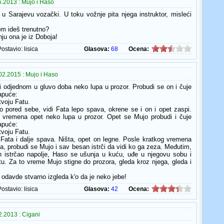
.2013 : Mujo i Haso
u Sarajevu vozački. U toku vožnje pita njega instruktor, misleći
om ideš trenutno?
nju ona je iz Doboja!
Postavio:
lisica
Glasova:
68
Ocena:
02.2015 : Mujo i Haso
 odjednom u gluvo doba neko lupa u prozor. Probudi se on i čuje
apuće:
tvoju Fatu.
 pored sebe, vidi Fata lepo spava, okrene se i on i opet zaspi.
 vremena opet neko lupa u prozor. Opet se Mujo probudi i čuje
apuće:
tvoju Fatu.
Fata i dalje spava. Ništa, opet on legne. Posle kratkog vremena
ča, probudi se Mujo i sav besan istrči da vidi ko ga zeza. Međutim,
n istrčao napolje, Haso se ušunja u kuću, uđe u njegovu sobu i
tu. Za to vreme Mujo stigne do prozora, gleda kroz njega, gleda i
 odavde stvarno izgleda k'o da je neko jebe!
Postavio:
lisica
Glasova:
42
Ocena:
.2013 : Cigani