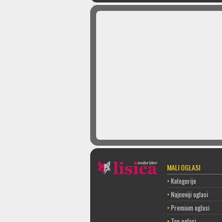
MALI OGLASI
•
Kategorije
•
Najnoviji oglasi
•
Premium oglasi
•
Top oglasi