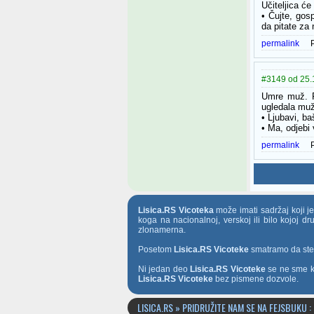
Učiteljica će
• Čujte, gosp
da pitate za
permalink
#3149 od 25.1
Umre muž. P
ugledala muž
• Ljubavi, b
• Ma, odjebi
permalink
Lisica.RS Vicoteka
može imati sadržaj koji j
koga na nacionalnoj, verskoj ili bilo kojoj d
zlonamerna.
Posetom
Lisica.RS Vicoteke
smatramo da ste t
Ni jedan deo
Lisica.RS Vicoteke
se ne sme ko
Lisica.RS Vicoteke
bez pismene dozvole.
LISICA.RS » PRIDRUŽITE NAM SE NA FEJSBUKU :