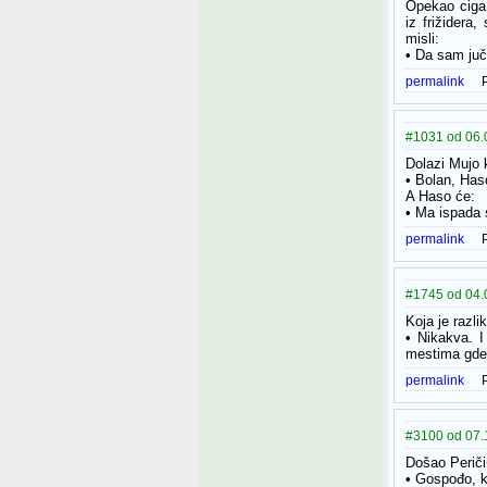
Opekao ciga 
iz frižidera
misli:
• Da sam juč
permalink
#1031 od 06.
Dolazi Mujo 
• Bolan, Has
A Haso će:
• Ma ispada 
permalink
#1745 od 04.0
Koja je razl
• Nikakva. 
mestima gde b
permalink
#3100 od 07.1
Došao Peričin
• Gospođo, ka