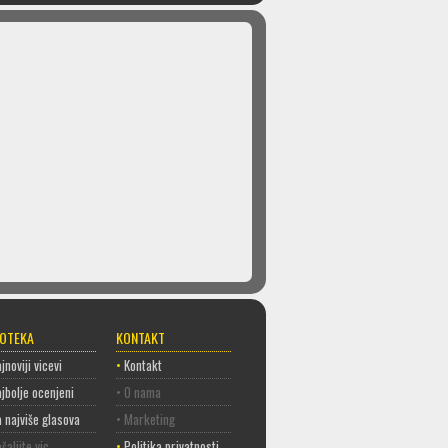
COTEKA
KONTAKT
jnoviji vicevi
•
Kontakt
jbolje ocenjeni
• O nama
 najviše glasova
• Marketing
šaljite vic
•
Politika privatnosti