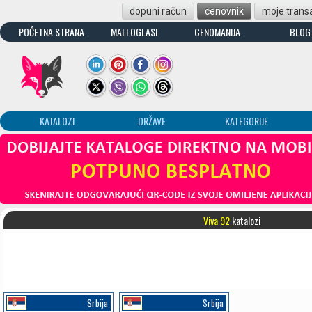
dopuni račun
cenovnik
moje transa
POČETNA STRANA
MALI OGLASI
CENOMANIJA
BLOG
KATALOZI
DRŽAVE
KATEGORIJE
Viva 92
katalozi
Srbija
Srbija