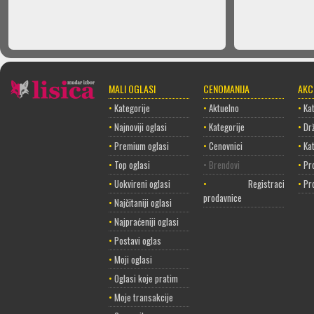
MALI OGLASI
CENOMANIJA
AKC
•
Kategorije
•
Aktuelno
•
Kat
•
Najnoviji oglasi
•
Kategorije
•
Dr
•
Premium oglasi
•
Cenovnici
•
Ka
•
Top oglasi
• Brendovi
•
Pr
•
Uokvireni oglasi
•
Registracija
•
Pr
prodavnice
•
Najčitaniji oglasi
•
Najpraćeniji oglasi
•
Postavi oglas
•
Moji oglasi
•
Oglasi koje pratim
•
Moje transakcije