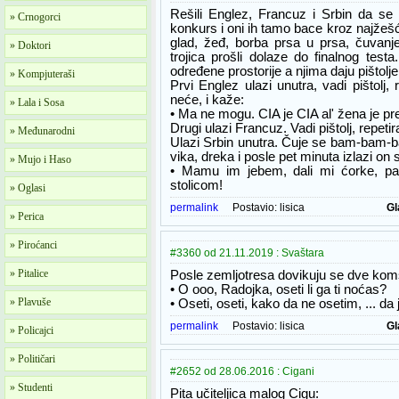
Rešili Englez, Francuz i Srbin da se
» Crnogorci
konkurs i oni ih tamo bace kroz najžešć
glad, žeđ, borba prsa u prsa, čuvanje
» Doktori
trojica prošli dolaze do finalnog tes
određene prostorije a njima daju pištolje
» Kompjuteraši
Prvi Englez ulazi unutra, vadi pištolj,
neće, i kaže:
» Lala i Sosa
• Ma ne mogu. CIA je CIA al' žena je pr
Drugi ulazi Francuz. Vadi pištolj, repetir
» Međunarodni
Ulazi Srbin unutra. Čuje se bam-bam-ba
vika, dreka i posle pet minuta izlazi on 
» Mujo i Haso
• Mamu im jebem, dali mi ćorke, p
stolicom!
» Oglasi
permalink
Postavio:
lisica
Gl
» Perica
» Piroćanci
#3360 od 21.11.2019 : Svaštara
» Pitalice
Posle zemljotresa dovikuju se dve kom
• O ooo, Radojka, oseti li ga ti noćas?
» Plavuše
• Oseti, oseti, kako da ne osetim, ... da j
permalink
Postavio:
lisica
Gl
» Policajci
» Političari
#2652 od 28.06.2016 : Cigani
» Studenti
Pita učiteljica malog Cigu: