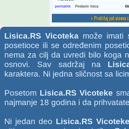
permalink
Postavio:
lisica
Gl
« Pročitaj još viceva 
Lisica.RS Vicoteka
može imati s
posetioce ili se određenim poset
nema za cilj da uvredi bilo koga na
osnovi. Sav sadržaj na
Lisic
karaktera. Ni jedna sličnost sa li
Posetom
Lisica.RS Vicoteke
smat
najmanje 18 godina i da prihvatate
Ni jedan deo
Lisica.RS Vicotek