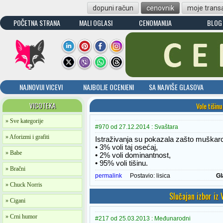
dopuni račun
cenovnik
moje transa
POČETNA STRANA
MALI OGLASI
CENOMANIJA
BLOG
NAJNOVIJI VICEVI
NAJBOLJE OCENJENI
SA NAJVIŠE GLASOVA
VICOTEKA
Vole tišinu
» Sve kategorije
#970 od 27.12.2014 : Svaštara
» Aforizmi i grafiti
Istraživanja su pokazala zašto muškarc
• 3% voli taj osećaj,
» Babe
• 2% voli dominantnost,
• 95% voli tišinu.
» Bračni
permalink
Postavio:
lisica
Gl
» Chuck Norris
Slučajan izbor iz
» Cigani
» Crni humor
#217 od 25.03.2013 : Međunarodni