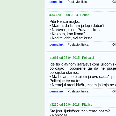
permalink
Postavio:
lisica
Gl
#343 od 19.08.2013 : Perica
Pita Perica majku:
• Mama, da li sam ja lep i dobar?
• Naravno, sine. Prava si ikona.
• Kako to, kao ikona?
• Kad te vide, svi se krste!
permalink
Postavio:
lisica
Gl
#1661 od 25.04.2015 : Policajci
Ide tip glavnom sarajevskom ulicom i 
policajac i opomene ga da ne psuje,
policijsku stanicu.
• Ma bolan, ne psujem ja ovu sadašnju
Policajac će na to:
• Nemoj ti meni bivšu, znam ja koja ne v
permalink
Postavio:
lisica
Gl
#3236 od 15.04.2018 : Pitalice
Šta jedu ljudožderi za vreme posta?
• Ronioce!