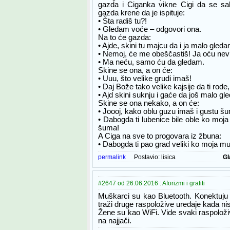
gazda i Ciganka vikne Cigi da se sakr
gazda krene da je ispituje:
• Šta radiš tu?!
• Gledam voće – odgovori ona.
Na to će gazda:
• Ajde, skini tu majcu da i ja malo gleda
• Nemoj, će me obeščastiš! Ja oću nev
• Ma neću, samo ću da gledam.
Skine se ona, a on će:
• Uuu, što velike grudi imaš!
• Daj Bože tako velike kajsije da ti rode
• Ajd skini suknju i gaće da još malo gl
Skine se ona nekako, a on će:
• Joooj, kako oblu guzu imaš i gustu šu
• Dabogda ti lubenice bile oble ko moja
šuma!
A Ciga na sve to progovara iz žbuna:
• Dabogda ti pao grad veliki ko moja mud
permalink
Postavio:
lisica
Gl
#2647 od 26.06.2016 : Aforizmi i grafiti
Muškarci su kao Bluetooth. Konektuju s
traži druge raspoložive uređaje kada nis
Žene su kao WiFi. Vide svaki raspoloži
na najjači.