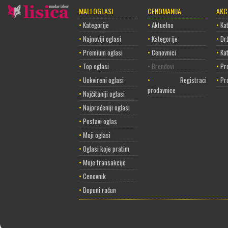
MALI OGLASI
CENOMANIJA
AKC
•
Kategorije
•
Aktuelno
•
Kat
•
Najnoviji oglasi
•
Kategorije
•
Dr
•
Premium oglasi
•
Cenovnici
•
Ka
•
Top oglasi
• Brendovi
•
Pr
•
Uokvireni oglasi
•
Registracija
•
Pr
prodavnice
•
Najčitaniji oglasi
•
Najpraćeniji oglasi
•
Postavi oglas
•
Moji oglasi
•
Oglasi koje pratim
•
Moje transakcije
•
Cenovnik
•
Dopuni račun