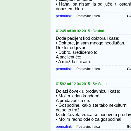
• Haha, pa nisam ja od juče, ti ostani
donesem hleb.
permalink
Postavio:
lisica
Gl
#1245 od 08.02.2015 : Doktori
Dođe pacijent kod doktora i kaže:
• Doktore, ja sam mnogo neodlučan.
Doktor odgovori:
• Dobro, sredićemo to.
A pacijent će:
• A možda i nisam.
permalink
Postavio:
lisica
Gl
#1592 od 12.04.2015 : Svaštara
Dolazi čovek u prodavnicu i kaže:
• Molim jedan kondom!
A prodavačica će:
• Gospodine, kako ste tako nekulturni i 
da se to traži!
Izađe čovek, vraća se ponovo u prodavn
• Molim radno odelo za gospodina!
permalink
Postavio:
lisica
Gl