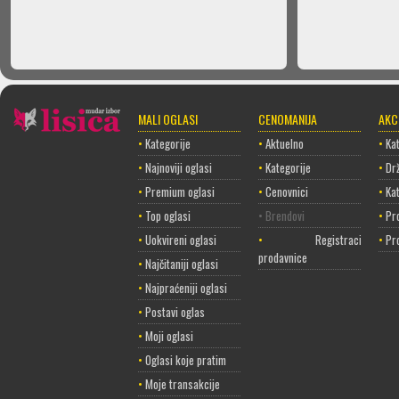
MALI OGLASI
CENOMANIJA
AKC
•
Kategorije
•
Aktuelno
•
Kat
•
Najnoviji oglasi
•
Kategorije
•
Dr
•
Premium oglasi
•
Cenovnici
•
Ka
•
Top oglasi
• Brendovi
•
Pr
•
Uokvireni oglasi
•
Registracija
•
Pr
prodavnice
•
Najčitaniji oglasi
•
Najpraćeniji oglasi
•
Postavi oglas
•
Moji oglasi
•
Oglasi koje pratim
•
Moje transakcije