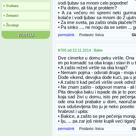
vodi ljubav sa mnom celo popodne!
» Svaštara
• Pa dobro, ali šta je problem?
• A za večeru mi spremi neki gurma
» Zemunci
kolače i vodi ljubav sa mnom do 2 ujutr
• Za ime sveta, pa zašto onda plačete?!
» Životinje
• Pa sinko ..., ne mogu da se setim ... g
VICOTEKA
permalink
Postavio:
lisica
Gl
#705 od 22.11.2014 : Babe
Dve cimerke u domu peku viršle. Ona k
im po komadić sa oba kraja i stavi ih u t
• A zašto režeš viršle na oba kraja?
• Nemam pojma - odvrati druga - moja m
Dođe vikend, devojka dođe kući, pa u 
• A zašto ti kad pečeš viršle uvek odre
• Ne znam zašto - odgovori mama - ali ba
Pita devojka baku i ispade da je to porod
koja sad živi u domu, isto pre pečenja 
ode ona kod prabake u dom, naoružan
sva oduševljena što ju je neko posetio
hrabrost i upita:
• Bakice, a zašto se pre pečenja moraju 
• Iju, ... pa zar još niste kupili veći tiganj
permalink
Postavio:
lisica
Gl