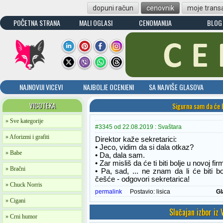
dopuni račun
cenovnik
moje transa
POČETNA STRANA
MALI OGLASI
CENOMANIJA
BLOG
NAJNOVIJI VICEVI
NAJBOLJE OCENJENI
SA NAJVIŠE GLASOVA
VICOTEKA
Sigurna sam da će b
» Sve kategorije
#3345 od 22.08.2019 : Svaštara
» Aforizmi i grafiti
Direktor kaže sekretarici:
• Jeco, vidim da si dala otkaz?
» Babe
• Da, dala sam.
• Zar misliš da će ti biti bolje u novoj fir
» Bračni
• Pa, sad, ... ne znam da li će biti bo
češće - odgovori sekretarica!
» Chuck Norris
permalink
Postavio:
lisica
Gl
» Cigani
Slučajan izbor iz
» Crni humor