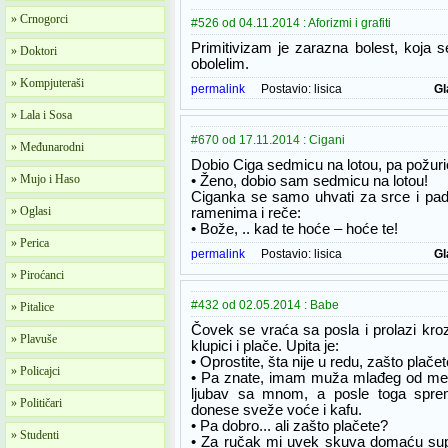
» Crnogorci
#526 od 04.11.2014 : Aforizmi i grafiti
Primitivizam je zarazna bolest, koja 
» Doktori
obolelim.
» Kompjuteraši
permalink
Postavio:
lisica
Gl
» Lala i Sosa
#670 od 17.11.2014 : Cigani
» Međunarodni
Dobio Ciga sedmicu na lotou, pa požurio 
» Mujo i Haso
• Ženo, dobio sam sedmicu na lotou!
Ciganka se samo uhvati za srce i pa
» Oglasi
ramenima i reče:
• Bože, .. kad te hoće – hoće te!
» Perica
permalink
Postavio:
lisica
Gl
» Piroćanci
#432 od 02.05.2014 : Babe
» Pitalice
Čovek se vraća sa posla i prolazi kroz
» Plavuše
klupici i plače. Upita je:
• Oprostite, šta nije u redu, zašto plače
» Policajci
• Pa znate, imam muža mlađeg od men
ljubav sa mnom, a posle toga sprem
» Političari
donese sveže voće i kafu.
• Pa dobro... ali zašto plačete?
» Studenti
• Za ručak mi uvek skuva domaću supic