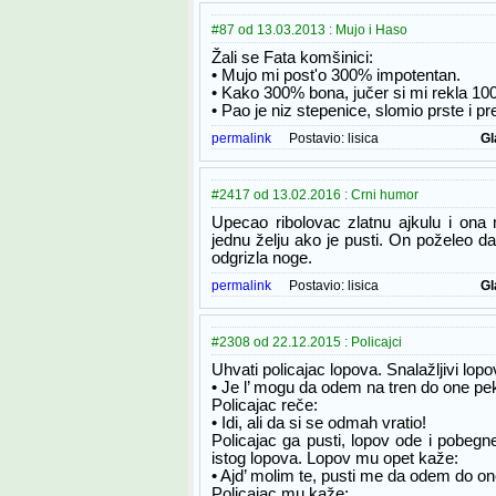
#87 od 13.03.2013 : Mujo i Haso
Žali se Fata komšinici:
• Mujo mi post'o 300% impotentan.
• Kako 300% bona, jučer si mi rekla 10
• Pao je niz stepenice, slomio prste i pr
permalink
Postavio:
lisica
Gl
#2417 od 13.02.2016 : Crni humor
Upecao ribolovac zlatnu ajkulu i ona
jednu želju ako je pusti. On poželeo d
odgrizla noge.
permalink
Postavio:
lisica
Gl
#2308 od 22.12.2015 : Policajci
Uhvati policajac lopova. Snalažljivi lopov
• Je l’ mogu da odem na tren do one pe
Policajac reče:
• Idi, ali da si se odmah vratio!
Policajac ga pusti, lopov ode i pobegne
istog lopova. Lopov mu opet kaže:
• Ajd’ molim te, pusti me da odem do o
Policajac mu kaže: