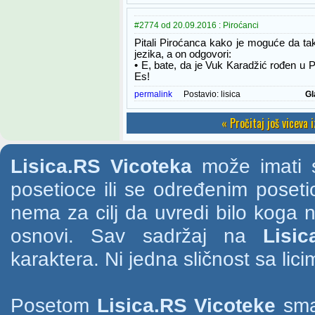
#2774 od 20.09.2016 : Piroćanci
Pitali Piroćanca kako je moguće da ta
jezika, a on odgovori:
• E, bate, da je Vuk Karadžić rođen u Pir
Es!
permalink
Postavio:
lisica
Gl
« Pročitaj još viceva 
Lisica.RS Vicoteka
može imati s
posetioce ili se određenim poset
nema za cilj da uvredi bilo koga na
osnovi. Sav sadržaj na
Lisic
karaktera. Ni jedna sličnost sa li
Posetom
Lisica.RS Vicoteke
smat