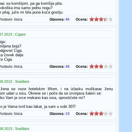
nac sa komšijom, pa ga komšija pita:
 kokoška ima samo jednu nogu?
 pitaj, juče mi bila puna kuća gostiju.
Postavio:
lisica
Glasova:
46
Ocena:
07.2015 : Cigani
igu:
omiljena boja?
odgovori Ciga.
ita čovek dalje.
že Ciga.
Postavio:
lisica
Glasova:
48
Ocena:
06.2015 : Svaštara
žena se voze hotelskim liftom, i na izlasku muškarac ženu
om udari u sisu. Okrene se i poče da se izvinjava šaleći se:
ko Vam je srce mekano kao sisa, oprostićete mi?
ko je Vama tvrd kao lakat, ja sam u sobi 307!
Postavio:
lisica
Glasova:
19
Ocena:
08.2015 : Svaštara