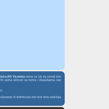
Lisica.RS Vicoteka
nema za cilj da uvredi bilo
 Ni jedna sličnost sa licima i događajima nije
ja.
ožavanje ili distribucija bilo kod dela sadržaja