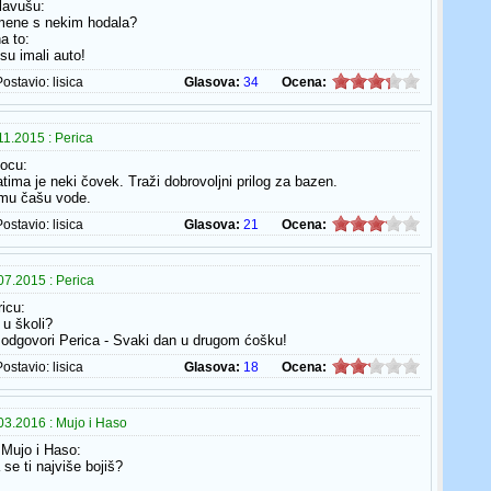
plavušu:
e mene s nekim hodala?
a to:
su imali auto!
Postavio:
lisica
Glasova:
34
Ocena:
1.2015 : Perica
ocu:
atima je neki čovek. Traži dobrovoljni prilog za bazen.
 mu čašu vode.
Postavio:
lisica
Glasova:
21
Ocena:
7.2015 : Perica
icu:
 u školi?
 - odgovori Perica - Svaki dan u drugom ćošku!
Postavio:
lisica
Glasova:
18
Ocena:
03.2016 : Mujo i Haso
Mujo i Haso:
se ti najviše bojiš?