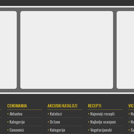
CENOMANIJA
AKCIJSKI KATALOZI
RECEPTI
VI
•
Aktuelno
•
Katalozi
•
Najnoviji recepti
•
Na
•
Kategorije
•
Države
•
Najbolje ocenjeni
•
Na
•
Cenovnici
•
Kategorije
•
Vegetarijanski
•
Sa