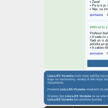
• Žena!
• Pa to ti je,
• Nije, za zm
permalink
#993 od 31.12
Profesor biol
• A sada ću 
Vadi on iz d
počeša po gl
• A zakleo b
permalink
Lisica.RS Vicoteka
može imati sadržaj koji j
koga na nacionalnoj, verskoj ili bilo kojoj d
zlonamerna.
Posetom
Lisica.RS Vicoteke
smatramo da ste t
Ni jedan deo
Lisica.RS Vicoteke
se ne sme ko
Lisica.RS Vicoteke
bez pismene dozvole.