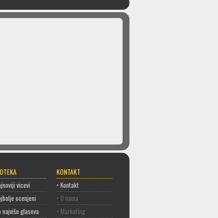
COTEKA
KONTAKT
jnoviji vicevi
•
Kontakt
jbolje ocenjeni
• O nama
 najviše glasova
• Marketing