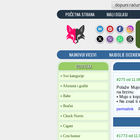
dopuni raču
POČETNA STRANA
MALI OGLASI
NAJNOVIJI VICEVI
NAJBOLJE OCENJEN
VICOTEKA
» Sve kategorije
#275 od 11.06
» Aforizmi i grafiti
Polaže Mujo 
na brzinu:
» Babe
• Mujo s koj
• Ne znaš ti 
» Bračni
permalink
» Chuck Norris
» Cigani
» Crni humor
#1773 od 11.0