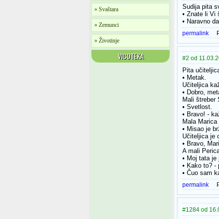
Sudija pita 
» Svaštara
• Znate li Vi
• Naravno da
» Zemunci
permalink
» Životinje
VICOTEKA
#2 od 11.03.2
Pita učitelji
• Metak.
Učiteljica ka
• Dobro, metak
Mali štreber
• Svetlost.
• Bravo! - ka
Mala Marica 
• Misao je br
Učiteljica je
• Bravo, Mar
A mali Peric
• Moj tata je 
• Kako to? - p
• Čuo sam ka
permalink
#1284 od 16.