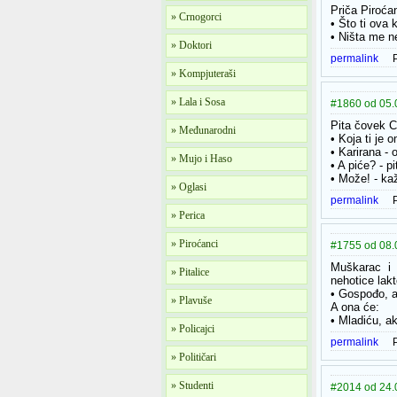
Priča Piroća
» Crnogorci
• Što ti ova
• Ništa me ne
» Doktori
permalink
» Kompjuteraši
» Lala i Sosa
#1860 od 05.
Pita čovek C
» Međunarodni
• Koja ti je 
• Karirana - 
» Mujo i Haso
• A piće? - p
• Može! - ka
» Oglasi
permalink
» Perica
» Piroćanci
#1755 od 08.
Muškarac i 
» Pitalice
nehotice lakt
• Gospođo, a
» Plavuše
A ona će:
• Mladiću, a
» Policajci
permalink
» Političari
» Studenti
#2014 od 24.