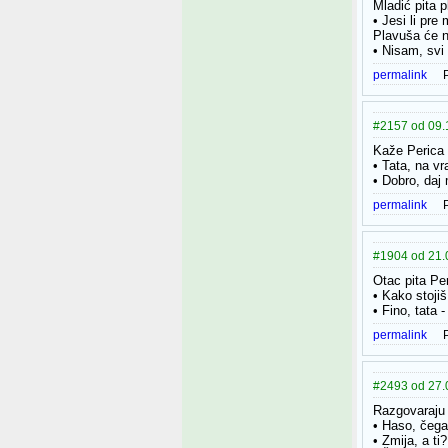
Mladić pita 
• Jesi li pr
Plavuša će n
• Nisam, svi 
permalink
#2157 od 09.1
Kaže Perica 
• Tata, na vr
• Dobro, daj
permalink
#1904 od 21.0
Otac pita Per
• Kako stojiš
• Fino, tata
permalink
#2493 od 27.
Razgovaraju 
• Haso, čega 
• Zmija, a ti?