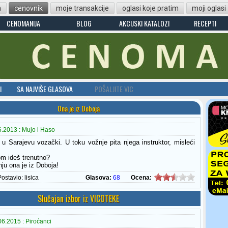
n
cenovnik
moje transakcije
oglasi koje pratim
moji oglasi
CENOMANIJA
BLOG
AKCIJSKI KATALOZI
RECEPTI
I
SA NAJVIŠE GLASOVA
POŠALJITE VIC
Ona je iz Doboja
.2013 : Mujo i Haso
u Sarajevu vozački. U toku vožnje pita njega instruktor, misleći
om ideš trenutno?
nju ona je iz Doboja!
Postavio:
lisica
Glasova:
68
Ocena:
Slučajan izbor iz VICOTEKE
6.2015 : Piroćanci