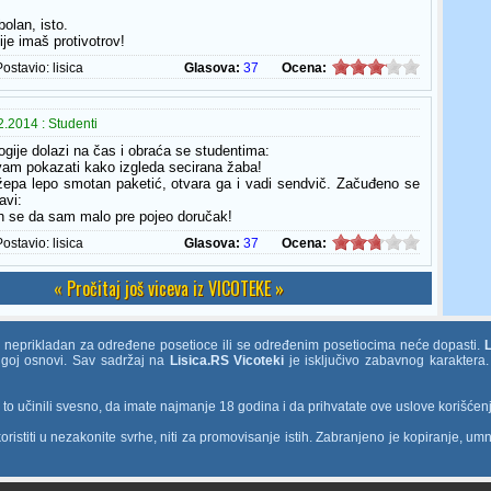
 bolan, isto.
ije imaš protivotrov!
Postavio:
lisica
Glasova:
37
Ocena:
.2014 : Studenti
ogije dolazi na čas i obraća se studentima:
vam pokazati kako izgleda secirana žaba!
žepa lepo smotan paketić, otvara ga i vadi sendvič. Začuđeno se
avi:
ih se da sam malo pre pojeo doručak!
Postavio:
lisica
Glasova:
37
Ocena:
« Pročitaj još viceva iz VICOTEKE »
e neprikladan za određene posetioce ili se određenim posetiocima neće dopasti.
rugoj osnovi. Sav sadržaj na
Lisica.RS Vicoteki
je isključivo zabavnog karaktera.
o učinili svesno, da imate najmanje 18 godina i da prihvatate ove uslove korišćen
ristiti u nezakonite svrhe, niti za promovisanje istih. Zabranjeno je kopiranje, umn