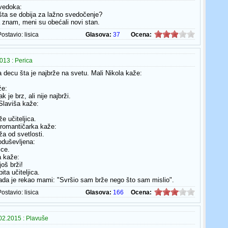
svedoka:
 šta se dobija za lažno svedočenje?
 znam, meni su obećali novi stan.
Postavio:
lisica
Glasova:
37
Ocena:
013 : Perica
ca decu šta je najbrže na svetu. Mali Nikola kaže:
že:
 je brz, ali nije najbrži.
 Slaviša kaže:
že učiteljica.
romantičarka kaže:
ža od svetlosti.
 oduševljena:
ice.
a kaže:
još brži!
ita učiteljica.
da je rekao mami: "Svršio sam brže nego što sam mislio".
Postavio:
lisica
Glasova:
166
Ocena:
02.2015 : Plavuše