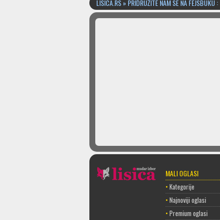
LISICA.RS » PRIDRUŽITE NAM SE NA FEJSBUKU :
MALI OGLASI
•
Kategorije
•
Najnoviji oglasi
•
Premium oglasi