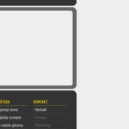
COTEKA
KONTAKT
jnoviji vicevi
•
Kontakt
jbolje ocenjeni
• O nama
 najviše glasova
• Marketing