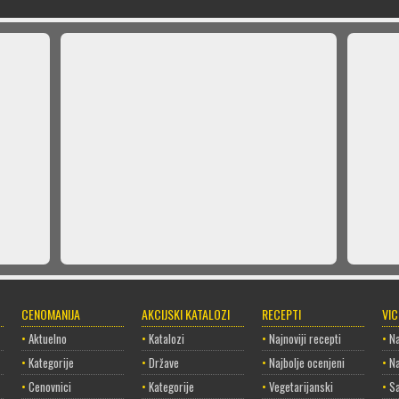
CENOMANIJA
AKCIJSKI KATALOZI
RECEPTI
VI
•
Aktuelno
•
Katalozi
•
Najnoviji recepti
•
Na
•
Kategorije
•
Države
•
Najbolje ocenjeni
•
Na
•
Cenovnici
•
Kategorije
•
Vegetarijanski
•
Sa