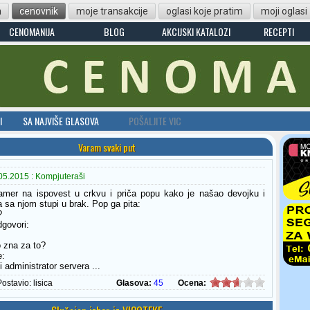
n
cenovnik
moje transakcije
oglasi koje pratim
moji oglasi
CENOMANIJA
BLOG
AKCIJSKI KATALOZI
RECEPTI
I
SA NAJVIŠE GLASOVA
POŠALJITE VIC
Varam svaki put
05.2015 : Kompjuteraši
amer na ispovest u crkvu i priča popu kako je našao devojku i
 sa njom stupi u brak. Pop ga pita:
?
govori:
o zna za to?
e:
i administrator servera ...
Postavio:
lisica
Glasova:
45
Ocena: