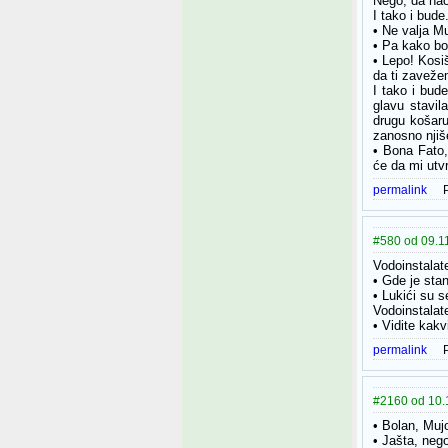
Nego, da nao
I tako i bud
• Ne valja M
• Pa kako bo
• Lepo! Kosi
da ti zaveže
I tako i bud
glavu stavi
drugu košaru
zanosno njiš
• Bona Fato,
će da mi utvr
permalink
#580 od 09.11
Vodoinstalate
• Gde je sta
• Lukići su s
Vodoinstalate
• Vidite kakv
permalink
#2160 od 10.1
• Bolan, Muj
• Jašta, neg