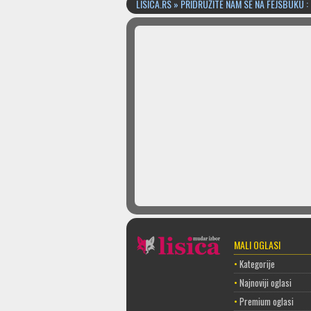
LISICA.RS » PRIDRUŽITE NAM SE NA FEJSBUKU :
MALI OGLASI
•
Kategorije
•
Najnoviji oglasi
•
Premium oglasi