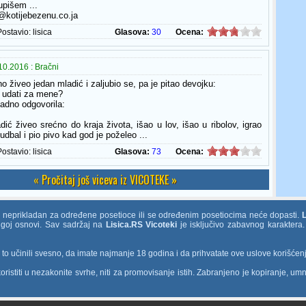
upišem ...
@kotijebezenu.co.ja
Postavio:
lisica
Glasova:
30
Ocena:
0.2016 : Bračni
 živeo jedan mladić i zaljubio se, pa je pitao devojku:
e udati za mene?
ladno odgovorila:
dić živeo srećno do kraja života, išao u lov, išao u ribolov, igrao
fudbal i pio pivo kad god je poželeo ...
Postavio:
lisica
Glasova:
73
Ocena:
« Pročitaj još viceva iz VICOTEKE »
e neprikladan za određene posetioce ili se određenim posetiocima neće dopasti.
rugoj osnovi. Sav sadržaj na
Lisica.RS Vicoteki
je isključivo zabavnog karaktera.
o učinili svesno, da imate najmanje 18 godina i da prihvatate ove uslove korišćen
ristiti u nezakonite svrhe, niti za promovisanje istih. Zabranjeno je kopiranje, umn