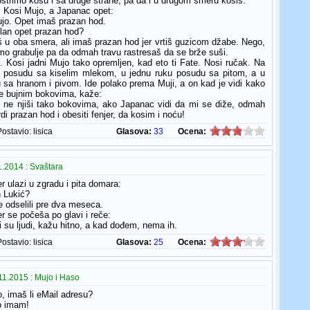
štrimo kosu i sa druge strane, pa da i u drugom smeru kosiš.
e. Kosi Mujo, a Japanac opet:
ujo. Opet imaš prazan hod.
lan opet prazan hod?
š u oba smera, ali imaš prazan hod jer vrtiš guzicom džabe. Nego,
mo grabulje pa da odmah travu rastresaš da se brže suši.
e. Kosi jadni Mujo tako opremljen, kad eto ti Fate. Nosi ručak. Na
la posudu sa kiselim mlekom, u jednu ruku posudu sa pitom, a u
 sa hranom i pivom. Ide polako prema Muji, a on kad je vidi kako
e bujnim bokovima, kaže:
 ne njiši tako bokovima, ako Japanac vidi da mi se diže, odmah
di prazan hod i obesiti fenjer, da kosim i noću!
Postavio:
lisica
Glasova:
33
Ocena:
.2014 : Svaštara
r ulazi u zgradu i pita domara:
n Lukić?
e odselili pre dva meseca.
r se počeša po glavi i reče:
i su ljudi, kažu hitno, a kad dođem, nema ih.
Postavio:
lisica
Glasova:
25
Ocena:
1.2015 : Mujo i Haso
o, imaš li eMail adresu?
o imam!