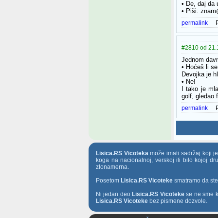
• De, daj da 
• Piši: znam
permalink
#2810 od 21.1
Jednom davno
• Hoćeš li s
Devojka je h
• Ne!
I tako je mla
golf, gledao 
permalink
Lisica.RS Vicoteka
može imati sadržaj koji j
koga na nacionalnoj, verskoj ili bilo kojoj d
zlonamerna.
Posetom
Lisica.RS Vicoteke
smatramo da ste t
Ni jedan deo
Lisica.RS Vicoteke
se ne sme ko
Lisica.RS Vicoteke
bez pismene dozvole.