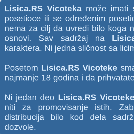
Lisica.RS Vicoteka
može imati s
posetioce ili se određenim poset
nema za cilj da uvredi bilo koga na
osnovi. Sav sadržaj na
Lisic
karaktera. Ni jedna sličnost sa li
Posetom
Lisica.RS Vicoteke
smat
najmanje 18 godina i da prihvatate
Ni jedan deo
Lisica.RS Vicotek
niti za promovisanje istih. Za
distribucija bilo kod dela sad
dozvole.