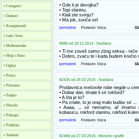
• Gde ti je devojka?
» Crnogorci
• Topi slaninu.
• Klali ste svinju?
» Doktori
• Ma jok, sunča se!
» Kompjuteraši
permalink
Postavio:
lisica
Gl
» Lala i Sosa
#886 od 18.12.2014 : Svaštara
» Međunarodni
• Ti me zoveš samo zbog seksa - reče 
» Mujo i Haso
• Dobro, zvaću te i kada budem krečio s
permalink
Postavio:
lisica
Gl
» Oglasi
» Perica
#2435 od 26.02.2016 : Svaštara
» Piroćanci
Prodavnica mešovite robe negde u centra
• Dobar dan. Imate li sir rokford?
» Pitalice
• A šta je to?
• Pa znate, to je onaj malo buđav sir ...
» Plavuše
• Aaaa, ... sir nemamo, al' imamo r
kobasicu, rokford slaninu, rokford kulen,
» Policajci
permalink
Postavio:
lisica
Gl
» Političari
» Studenti
#2498 od 27.03.2016 : Aforizmi i grafiti