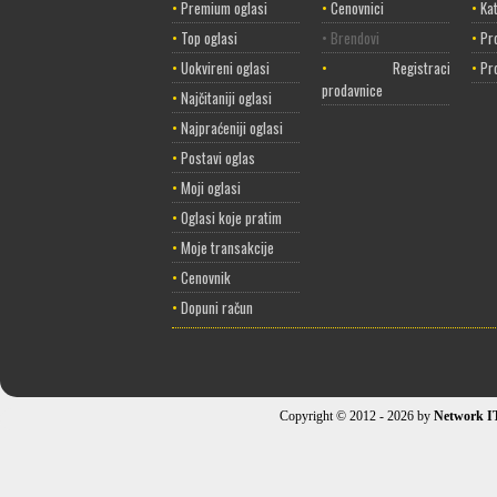
•
Premium oglasi
•
Cenovnici
•
Ka
•
Top oglasi
• Brendovi
•
Pr
•
Uokvireni oglasi
•
Registracija
•
Pr
prodavnice
•
Najčitaniji oglasi
•
Najpraćeniji oglasi
•
Postavi oglas
•
Moji oglasi
•
Oglasi koje pratim
•
Moje transakcije
•
Cenovnik
•
Dopuni račun
Copyright © 2012 - 2026 by
Network I