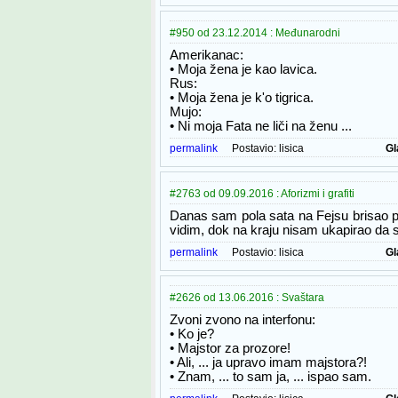
#950 od 23.12.2014 : Međunarodni
Amerikanac:
• Moja žena je kao lavica.
Rus:
• Moja žena je k'o tigrica.
Mujo:
• Ni moja Fata ne liči na ženu ...
permalink
Postavio:
lisica
Gl
#2763 od 09.09.2016 : Aforizmi i grafiti
Danas sam pola sata na Fejsu brisao pr
vidim, dok na kraju nisam ukapirao da s
permalink
Postavio:
lisica
Gl
#2626 od 13.06.2016 : Svaštara
Zvoni zvono na interfonu:
• Ko je?
• Majstor za prozore!
• Ali, ... ja upravo imam majstora?!
• Znam, ... to sam ja, ... ispao sam.