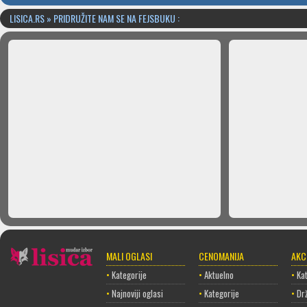
LISICA.RS » PRIDRUŽITE NAM SE NA FEJSBUKU :
MALI OGLASI
CENOMANIJA
AKC
•
Kategorije
•
Aktuelno
•
Kat
•
Najnoviji oglasi
•
Kategorije
•
Dr