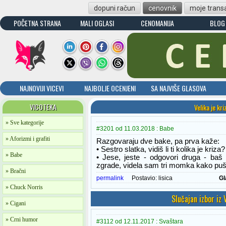
dopuni račun
cenovnik
moje transa
POČETNA STRANA
MALI OGLASI
CENOMANIJA
BLOG
NAJNOVIJI VICEVI
NAJBOLJE OCENJENI
SA NAJVIŠE GLASOVA
VICOTEKA
Velika je kri
» Sve kategorije
#3201 od 11.03.2018 : Babe
» Aforizmi i grafiti
Razgovaraju dve bake, pa prva kaže:
• Sestro slatka, vidiš li ti kolika je kriza?
» Babe
• Jese, jeste - odgovori druga - baš 
zgrade, videla sam tri momka kako puše
» Bračni
permalink
Postavio:
lisica
Gl
» Chuck Norris
Slučajan izbor iz
» Cigani
» Crni humor
#3112 od 12.11.2017 : Svaštara