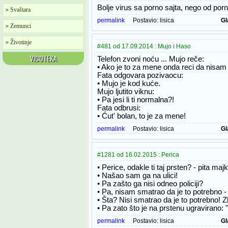
Bolje virus sa porno sajta, nego od por
» Svaštara
permalink
Postavio:
lisica
Gl
» Zemunci
» Životinje
#481 od 17.09.2014 : Mujo i Haso
VICOTEKA
Telefon zvoni noću ... Mujo reče:
• Ako je to za mene onda reci da nisam
Fata odgovara pozivaocu:
• Mujo je kod kuće.
Mujo ljutito viknu:
• Pa jesi li ti normalna?!
Fata odbrusi:
• Ćut' bolan, to je za mene!
permalink
Postavio:
lisica
Gl
#1281 od 16.02.2015 : Perica
• Perice, odakle ti taj prsten? - pita maj
• Našao sam ga na ulici!
• Pa zašto ga nisi odneo policiji?
• Pa, nisam smatrao da je to potrebno -
• Šta? Nisi smatrao da je to potrebno! 
• Pa zato što je na prstenu ugraviran
permalink
Postavio:
lisica
Gl