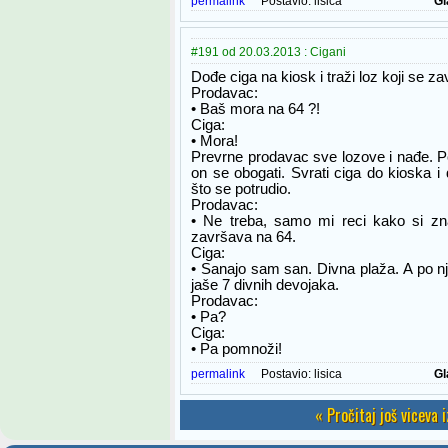
permalink
Postavio:
lisica
Gl
#191 od 20.03.2013 : Cigani
Dođe ciga na kiosk i traži loz koji se z
Prodavac:
• Baš mora na 64 ?!
Ciga:
• Mora!
Prevrne prodavac sve lozove i nađe. Po
on se obogati. Svrati ciga do kioska i
što se potrudio.
Prodavac:
• Ne treba, samo mi reci kako si zn
završava na 64.
Ciga:
• Sanajo sam san. Divna plaža. A po njo
jaše 7 divnih devojaka.
Prodavac:
• Pa?
Ciga:
• Pa pomnoži!
permalink
Postavio:
lisica
Gl
« Pročitaj još viceva 