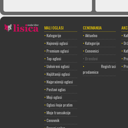
MALI OGLASI
CENOMANIJA
AKC
•
Kategorije
•
Aktuelno
•
Kat
•
Najnoviji oglasi
•
Kategorije
•
Dr
•
Premium oglasi
•
Cenovnici
•
Ka
•
Top oglasi
• Brendovi
•
Pr
•
Uokvireni oglasi
•
Registracija
•
Pr
prodavnice
•
Najčitaniji oglasi
•
Najpraćeniji oglasi
•
Postavi oglas
•
Moji oglasi
•
Oglasi koje pratim
•
Moje transakcije
•
Cenovnik