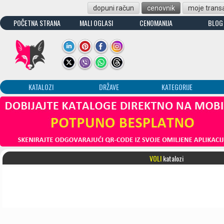
dopuni račun
cenovnik
moje transa
POČETNA STRANA
MALI OGLASI
CENOMANIJA
BLOG
KATALOZI
DRŽAVE
KATEGORIJE
VOLI
katalozi