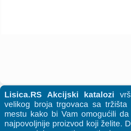
Lisica.RS Akcijski katalozi
vrši
velikog broja trgovaca sa tržišt
mestu kako bi Vam omogućili da š
najpovoljnije proizvod koji želite. 