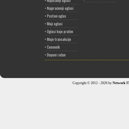
•
Najčitaniji oglasi
•
Najpraćeniji oglasi
•
Postavi oglas
•
Moji oglasi
•
Oglasi koje pratim
•
Moje transakcije
•
Cenovnik
•
Dopuni račun
Copyright © 2012 - 2026 by
Network I