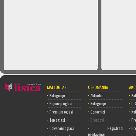
MALI OGLASI
CENOMANIJA
AKC
•
Kategorije
•
Aktuelno
•
Kat
•
Najnoviji oglasi
•
Kategorije
•
Dr
•
Premium oglasi
•
Cenovnici
•
Ka
•
Top oglasi
• Brendovi
•
Pr
•
Uokvireni oglasi
•
Registracija
•
Pr
prodavnice