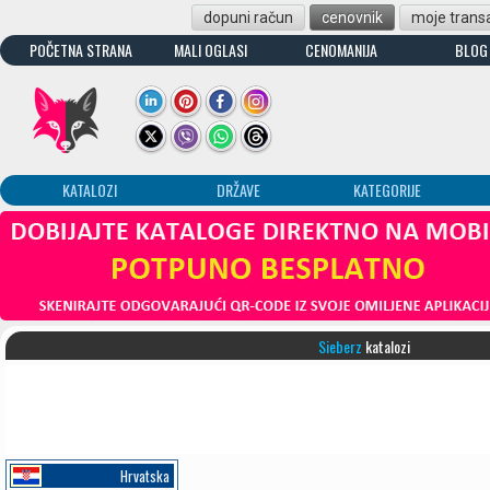
dopuni račun
cenovnik
moje transa
POČETNA STRANA
MALI OGLASI
CENOMANIJA
BLOG
KATALOZI
DRŽAVE
KATEGORIJE
Sieberz
katalozi
Hrvatska