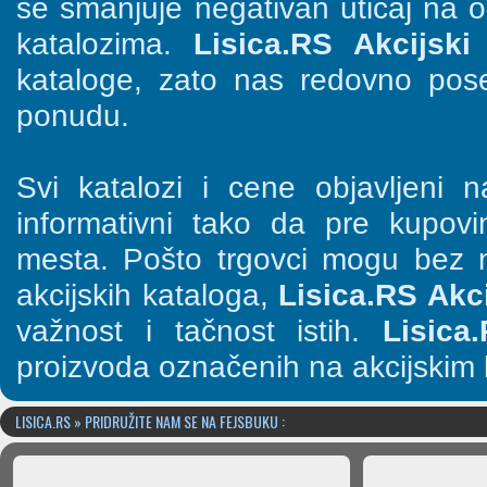
se smanjuje negativan uticaj na o
katalozima.
Lisica.RS Akcijski 
kataloge, zato nas redovno pose
ponudu.
Svi katalozi i cene objavljeni
informativni tako da pre kupov
mesta. Pošto trgovci mogu bez n
akcijskih kataloga,
Lisica.RS Akci
važnost i tačnost istih.
Lisica
proizvoda označenih na akcijskim 
LISICA.RS » PRIDRUŽITE NAM SE NA FEJSBUKU :