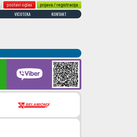
postavi oglas
prijava / registracija
VICOTEKA
KONTAKT