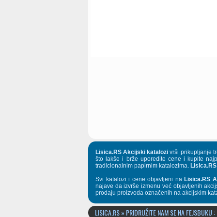
Lisica.RS Akcijski katalozi
vrši prikupljanje 
što lakše i brže uporedite cene i kupite naj
tradicionalnim papirnim katalozima.
Lisica.RS
Svi katalozi i cene objavljeni na
Lisica.RS A
najave da izvrše izmenu već objavljenih akcij
prodaju proizvoda označenih na akcijskim kat
LISICA.RS » PRIDRUŽITE NAM SE NA FEJSBUKU :