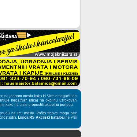
pljamo na jednom mestu kako bi Vam omogućili da
manjuje negativan uticaj na okolinu uzrokovan
te kako ne biste propustili aktuelnu ponudu.
onudu na licu mesta. Pošto trgovci mogu bez
nost istih.
Lisica.RS Akcijski katalozi
ne vrši