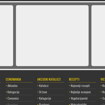
CENOMANIJA
AKCIJSKI KATALOZI
RECEPTI
VI
•
Aktuelno
•
Katalozi
•
Najnoviji recepti
•
Na
•
Kategorije
•
Države
•
Najbolje ocenjeni
•
Na
•
Cenovnici
•
Kategorije
•
Vegetarijanski
•
Sa
• Brendovi
•
Prodavci
•
Makrobiotički
• Po