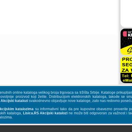
trenutnih online kataloga velikog broja trgovaca sa tržišta Srbije. Kataloge priku
povoljnije proizvod koji želite. Distribucijom elektronskih kataloga, takođe se s
 Akcijski katalozi
svakodnevno objavljuje nove kataloge, zato nas redovno posećuj
kcijskim katalozima
su informativni tako da pre kupovine obavezno proverite p
skih kataloga,
Lisica.RS Akcijski katalozi
ne može biti odgovoran za važnost i tač
alozima.