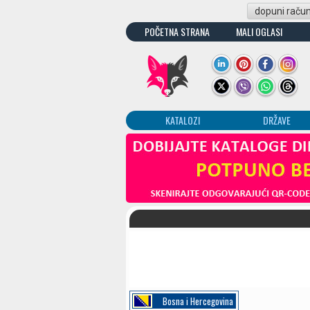
dopuni raču
POČETNA STRANA
MALI OGLASI
KATALOZI
DRŽAVE
Bosna i Hercegovina