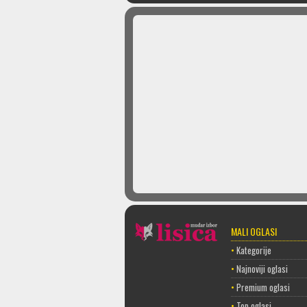
MALI OGLASI
•
Kategorije
•
Najnoviji oglasi
•
Premium oglasi
•
Top oglasi