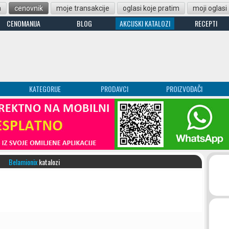
n
cenovnik
moje transakcije
oglasi koje pratim
moji oglasi
CENOMANIJA
BLOG
AKCIJSKI KATALOZI
RECEPTI
KATEGORIJE
PRODAVCI
PROIZVOĐAČI
Belamionix
katalozi