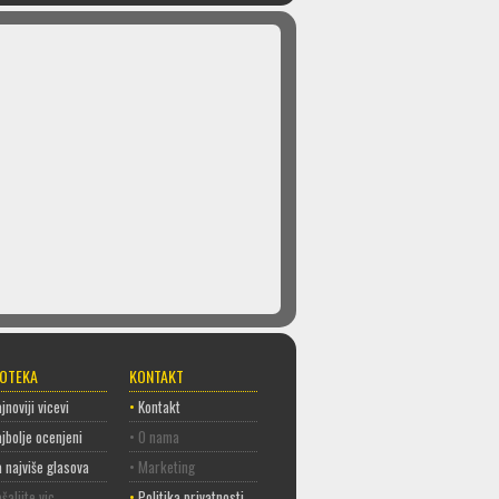
COTEKA
KONTAKT
jnoviji vicevi
•
Kontakt
jbolje ocenjeni
• O nama
 najviše glasova
• Marketing
šaljite vic
•
Politika privatnosti